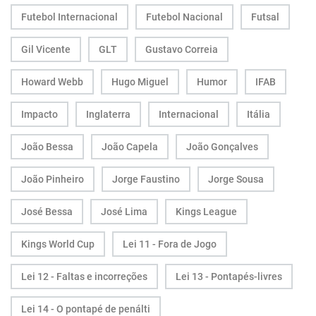
Futebol Internacional
Futebol Nacional
Futsal
Gil Vicente
GLT
Gustavo Correia
Howard Webb
Hugo Miguel
Humor
IFAB
Impacto
Inglaterra
Internacional
Itália
João Bessa
João Capela
João Gonçalves
João Pinheiro
Jorge Faustino
Jorge Sousa
José Bessa
José Lima
Kings League
Kings World Cup
Lei 11 - Fora de Jogo
Lei 12 - Faltas e incorreções
Lei 13 - Pontapés-livres
Lei 14 - O pontapé de penálti