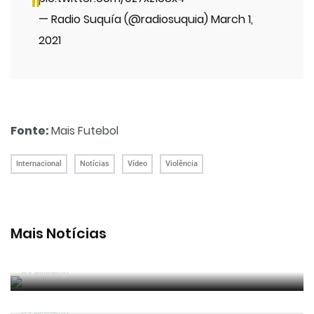
— Radio Suquía (@radiosuquia)
March 1,
2021
Fonte:
Mais Futebol
Internacional
Notícias
Vídeo
Violência
Mais Notícias
João Pinheiro radiante com ida ao Mundial: «É o
momento mais alto da minha carreira»
Por RefereeTip
João Pinheiro nomeado pela FIFA para o Mundial
2026
Por RefereeTip