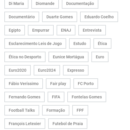
Di Maria
Diomande
Documentação
Documentário
Duarte Gomes
Eduardo Coelho
Egipto
Empurrar
ENAJ
Entrevista
Esclarecimento Leis de Jogo
Estudo
Ética
Ética no Desporto
Eunice Mortágua
Euro
Euro2020
Euro2024
Expresso
Fábio Veríssimo
Fair play
FC Porto
Fernando Gomes
FIFA
Fontelas Gomes
Football Talks
Formação
FPF
François Letexier
Futebol de Praia