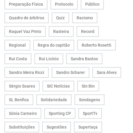
Preparação Física
Protocolo
Público
Quadro de árbitros
Quiz
Racismo
Raquel Vaz Pinto
Rasteira
Record
Regional
Regra do capitão
Roberto Rosetti
Rui Costa
Rui Licínio
Sandra Bastos
Sandro Meira Ricci
Sandro Scharer
Sara Alves
Sérgio Soares
SIC Notícias
Sin Bin
SL Benfica
Solidariedade
Sondagens
Sónia Carneiro
Sporting CP
SportTv
Substituições
Sugestões
Supertaça