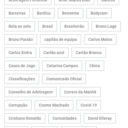
Barreiras
Benfica
Benzema
Bodycam
Bola ao solo
Brasil
Brasileirão
Bruno Lage
Bruno Paixão
capitão de equipa
Carlos Matos
Carlos Xistra
Cartão azul
Cartão Branco
Casos de Jogo
Catarina Campos
China
Classificações
Comunicado Oficial
Conselho de Arbitragem
Correio da Manhã
Corrupção
Cosme Machado
Covid-19
Cristiano Ronaldo
Curiosidades
David Elleray