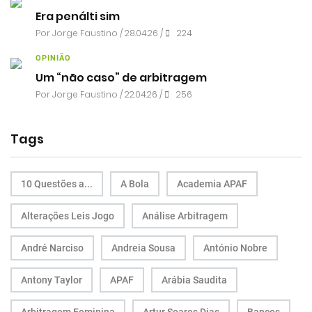
Era penálti sim
Por
Jorge Faustino
/ 28.04.26 /
224
OPINIÃO
Um “não caso” de arbitragem
Por
Jorge Faustino
/ 22.04.26 /
256
Tags
10 Questões a...
A Bola
Academia APAF
Alterações Leis Jogo
Análise Arbitragem
André Narciso
Andreia Sousa
António Nobre
Antony Taylor
APAF
Arábia Saudita
Arbitragem Feminina
Artur Soares Dias
Bancos