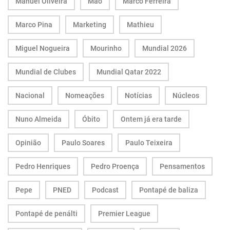
Manuel Oliveira
Mão
Marco Ferreira
Marco Pina
Marketing
Mathieu
Miguel Nogueira
Mourinho
Mundial 2026
Mundial de Clubes
Mundial Qatar 2022
Nacional
Nomeações
Notícias
Núcleos
Nuno Almeida
Óbito
Ontem já era tarde
Opinião
Paulo Soares
Paulo Teixeira
Pedro Henriques
Pedro Proença
Pensamentos
Pepe
PNED
Podcast
Pontapé de baliza
Pontapé de penálti
Premier League