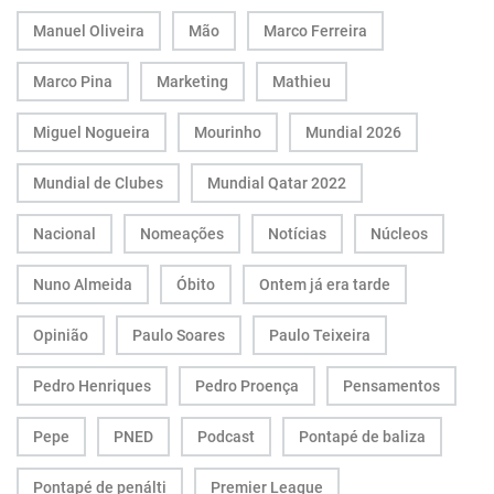
Manuel Oliveira
Mão
Marco Ferreira
Marco Pina
Marketing
Mathieu
Miguel Nogueira
Mourinho
Mundial 2026
Mundial de Clubes
Mundial Qatar 2022
Nacional
Nomeações
Notícias
Núcleos
Nuno Almeida
Óbito
Ontem já era tarde
Opinião
Paulo Soares
Paulo Teixeira
Pedro Henriques
Pedro Proença
Pensamentos
Pepe
PNED
Podcast
Pontapé de baliza
Pontapé de penálti
Premier League