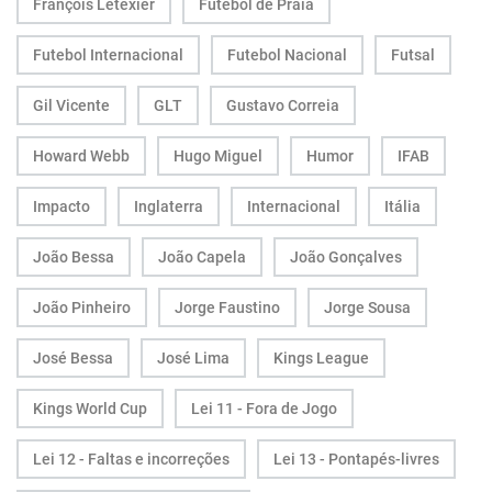
François Letexier
Futebol de Praia
Futebol Internacional
Futebol Nacional
Futsal
Gil Vicente
GLT
Gustavo Correia
Howard Webb
Hugo Miguel
Humor
IFAB
Impacto
Inglaterra
Internacional
Itália
João Bessa
João Capela
João Gonçalves
João Pinheiro
Jorge Faustino
Jorge Sousa
José Bessa
José Lima
Kings League
Kings World Cup
Lei 11 - Fora de Jogo
Lei 12 - Faltas e incorreções
Lei 13 - Pontapés-livres