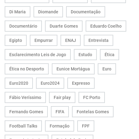
Di Maria
Diomande
Documentação
Documentário
Duarte Gomes
Eduardo Coelho
Egipto
Empurrar
ENAJ
Entrevista
Esclarecimento Leis de Jogo
Estudo
Ética
Ética no Desporto
Eunice Mortágua
Euro
Euro2020
Euro2024
Expresso
Fábio Veríssimo
Fair play
FC Porto
Fernando Gomes
FIFA
Fontelas Gomes
Football Talks
Formação
FPF