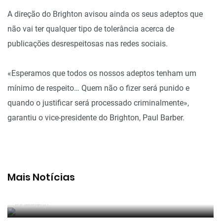
A direção do Brighton avisou ainda os seus adeptos que
não vai ter qualquer tipo de tolerância acerca de
publicações desrespeitosas nas redes sociais.
«Esperamos que todos os nossos adeptos tenham um
mínimo de respeito… Quem não o fizer será punido e
quando o justificar será processado criminalmente»,
garantiu o vice-presidente do Brighton, Paul Barber.
Mais Notícias
João Pinheiro radiante com ida ao Mundial: «É o
momento mais alto da minha carreira»
Por RefereeTip
João Pinheiro nomeado pela FIFA para o Mundial