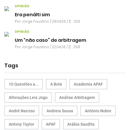
OPINIÃO
Era penálti sim
Por
Jorge Faustino
/ 28.04.26 /
226
OPINIÃO
Um “não caso” de arbitragem
Por
Jorge Faustino
/ 22.04.26 /
258
Tags
10 Questões a...
A Bola
Academia APAF
Alterações Leis Jogo
Análise Arbitragem
André Narciso
Andreia Sousa
António Nobre
Antony Taylor
APAF
Arábia Saudita