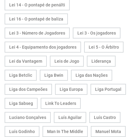
Lei 14 - O pontapé de penálti
Lei 16 - O pontapé de baliza
Lei 3 - Número de Jogadores
Lei 3 - Os jogadores
Lei 4 - Equipamento dos jogadores
Lei 5 - O Árbitro
Lei da Vantagem
Leis de Jogo
Liderança
Liga Betclic
Liga Bwin
Liga das Nações
Liga dos Campeões
Liga Europa
Liga Portugal
Liga Sabseg
Link To Leaders
Luciano Gonçalves
Luís Aguilar
Luís Castro
Luís Godinho
Man In The Middle
Manuel Mota