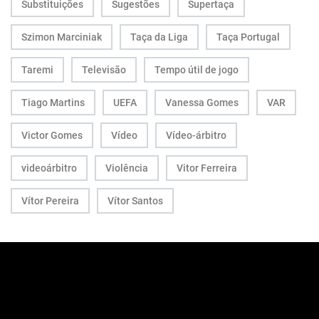
Substituições
Sugestões
Supertaça
Szimon Marciniak
Taça da Liga
Taça Portugal
Taremi
Televisão
Tempo útil de jogo
Tiago Martins
UEFA
Vanessa Gomes
VAR
Victor Gomes
Vídeo
Vídeo-árbitro
videoárbitro
Violência
Vitor Ferreira
Vítor Pereira
Vítor Santos