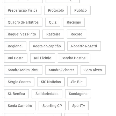
Preparação Física
Protocolo
Público
Quadro de árbitros
Quiz
Racismo
Raquel Vaz Pinto
Rasteira
Record
Regional
Regra do capitão
Roberto Rosetti
Rui Costa
Rui Licínio
Sandra Bastos
Sandro Meira Ricci
Sandro Scharer
Sara Alves
Sérgio Soares
SIC Notícias
Sin Bin
SL Benfica
Solidariedade
Sondagens
Sónia Carneiro
Sporting CP
SportTv