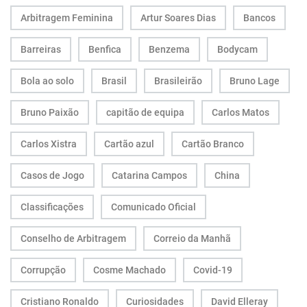
Arbitragem Feminina
Artur Soares Dias
Bancos
Barreiras
Benfica
Benzema
Bodycam
Bola ao solo
Brasil
Brasileirão
Bruno Lage
Bruno Paixão
capitão de equipa
Carlos Matos
Carlos Xistra
Cartão azul
Cartão Branco
Casos de Jogo
Catarina Campos
China
Classificações
Comunicado Oficial
Conselho de Arbitragem
Correio da Manhã
Corrupção
Cosme Machado
Covid-19
Cristiano Ronaldo
Curiosidades
David Elleray