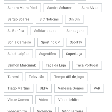
Sandro Meira Ricci
Sandro Scharer
Sara Alves
Sérgio Soares
SIC Notícias
Sin Bin
SL Benfica
Solidariedade
Sondagens
Sónia Carneiro
Sporting CP
SportTv
Substituições
Sugestões
Supertaça
Szimon Marciniak
Taça da Liga
Taça Portugal
Taremi
Televisão
Tempo útil de jogo
Tiago Martins
UEFA
Vanessa Gomes
VAR
Victor Gomes
Vídeo
Vídeo-árbitro
videoárbitro
Violência
Vitor Ferreira