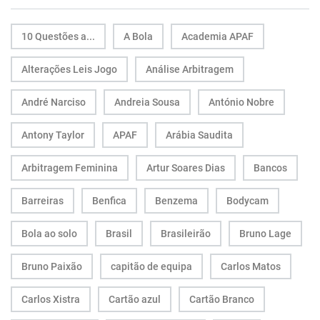
10 Questões a...
A Bola
Academia APAF
Alterações Leis Jogo
Análise Arbitragem
André Narciso
Andreia Sousa
António Nobre
Antony Taylor
APAF
Arábia Saudita
Arbitragem Feminina
Artur Soares Dias
Bancos
Barreiras
Benfica
Benzema
Bodycam
Bola ao solo
Brasil
Brasileirão
Bruno Lage
Bruno Paixão
capitão de equipa
Carlos Matos
Carlos Xistra
Cartão azul
Cartão Branco