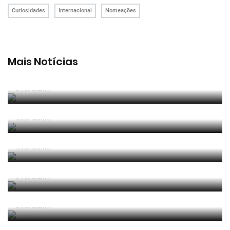
Curiosidades
Internacional
Nomeações
Mais Notícias
João Pinheiro radiante com ida ao Mundial: «É o
momento mais alto da minha carreira»
Por RefereeTip
João Pinheiro nomeado pela FIFA para o Mundial
2026
Por RefereeTip
APAF espera que câmaras corporais possam
"ajudar" trabalho dos árbitros
Por RefereeTip
Vídeo: árbitro assistente ensina Calafiori a... fazer
um lançamento lateral
Por RefereeTip
Sérgio Soares na final da Superfinal Europeia de
Futebol Praia
Por RefereeTip
Os árbitros chegaram à casa do futebol português