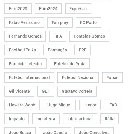
Euro2020
Euro2024
Expresso
Fábio Veríssimo
Fair play
FC Porto
Fernando Gomes
FIFA
Fontelas Gomes
Football Talks
Formação
FPF
François Letexier
Futebol de Praia
Futebol Internacional
Futebol Nacional
Futsal
Gil Vicente
GLT
Gustavo Correia
Howard Webb
Hugo Miguel
Humor
IFAB
Impacto
Inglaterra
Internacional
Itália
João Bessa
João Capela
João Gonçalves