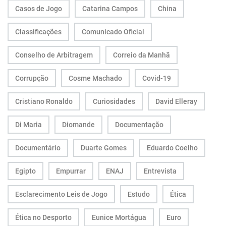
Casos de Jogo
Catarina Campos
China
Classificações
Comunicado Oficial
Conselho de Arbitragem
Correio da Manhã
Corrupção
Cosme Machado
Covid-19
Cristiano Ronaldo
Curiosidades
David Elleray
Di Maria
Diomande
Documentação
Documentário
Duarte Gomes
Eduardo Coelho
Egipto
Empurrar
ENAJ
Entrevista
Esclarecimento Leis de Jogo
Estudo
Ética
Ética no Desporto
Eunice Mortágua
Euro