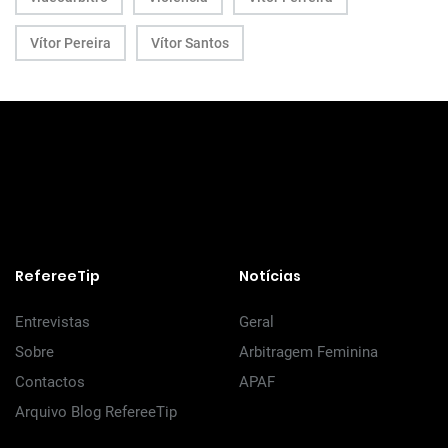
Vítor Pereira
Vítor Santos
RefereeTip
Notícias
Entrevistas
Geral
Sobre
Arbitragem Feminina
Contactos
APAF
Arquivo Blog RefereeTip