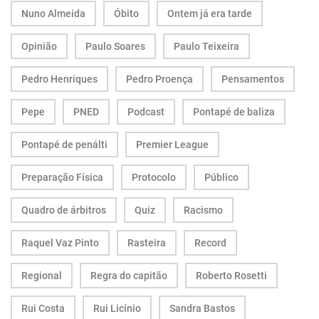
Nuno Almeida
Óbito
Ontem já era tarde
Opinião
Paulo Soares
Paulo Teixeira
Pedro Henriques
Pedro Proença
Pensamentos
Pepe
PNED
Podcast
Pontapé de baliza
Pontapé de penálti
Premier League
Preparação Física
Protocolo
Público
Quadro de árbitros
Quiz
Racismo
Raquel Vaz Pinto
Rasteira
Record
Regional
Regra do capitão
Roberto Rosetti
Rui Costa
Rui Licínio
Sandra Bastos