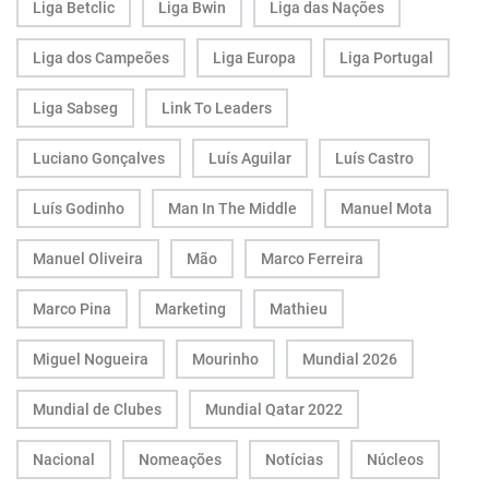
Liga Betclic
Liga Bwin
Liga das Nações
Liga dos Campeões
Liga Europa
Liga Portugal
Liga Sabseg
Link To Leaders
Luciano Gonçalves
Luís Aguilar
Luís Castro
Luís Godinho
Man In The Middle
Manuel Mota
Manuel Oliveira
Mão
Marco Ferreira
Marco Pina
Marketing
Mathieu
Miguel Nogueira
Mourinho
Mundial 2026
Mundial de Clubes
Mundial Qatar 2022
Nacional
Nomeações
Notícias
Núcleos