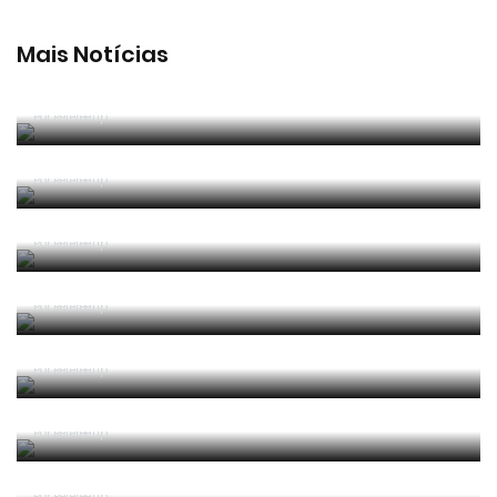
Mais Notícias
João Pinheiro foi o melhor árbitro português em
2025/26
Por RefereeTip
João Pinheiro radiante com ida ao Mundial: «É o
momento mais alto da minha carreira»
Por RefereeTip
João Pinheiro nomeado pela FIFA para o Mundial
2026
Por RefereeTip
APAF espera que câmaras corporais possam
"ajudar" trabalho dos árbitros
Por RefereeTip
Vídeo: árbitro assistente ensina Calafiori a... fazer
um lançamento lateral
Por RefereeTip
Sérgio Soares na final da Superfinal Europeia de
Futebol Praia
Por RefereeTip
Os árbitros chegaram à casa do futebol português
Por RefereeTip