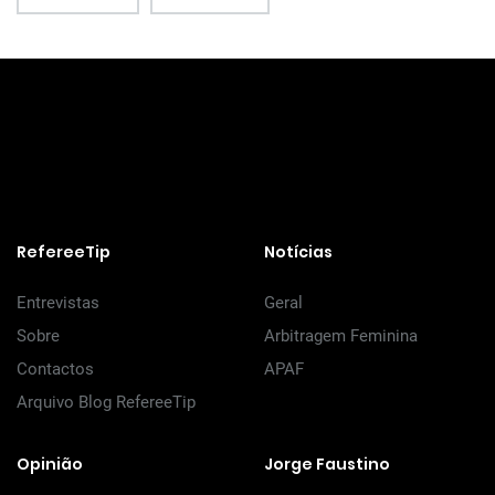
RefereeTip
Notícias
Entrevistas
Geral
Sobre
Arbitragem Feminina
Contactos
APAF
Arquivo Blog RefereeTip
Opinião
Jorge Faustino