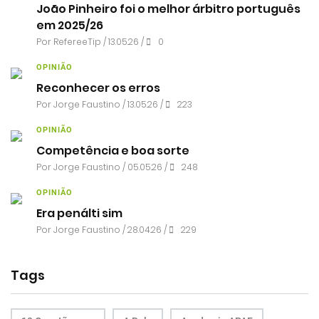
João Pinheiro foi o melhor árbitro português
em 2025/26
Por RefereeTip / 13.05.26 /
0
OPINIÃO
Reconhecer os erros
Por
Jorge Faustino
/ 13.05.26 /
223
OPINIÃO
Competência e boa sorte
Por
Jorge Faustino
/ 05.05.26 /
248
OPINIÃO
Era penálti sim
Por
Jorge Faustino
/ 28.04.26 /
229
Tags