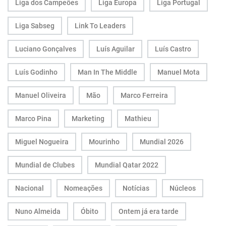
Liga dos Campeões
Liga Europa
Liga Portugal
Liga Sabseg
Link To Leaders
Luciano Gonçalves
Luís Aguilar
Luís Castro
Luís Godinho
Man In The Middle
Manuel Mota
Manuel Oliveira
Mão
Marco Ferreira
Marco Pina
Marketing
Mathieu
Miguel Nogueira
Mourinho
Mundial 2026
Mundial de Clubes
Mundial Qatar 2022
Nacional
Nomeações
Notícias
Núcleos
Nuno Almeida
Óbito
Ontem já era tarde