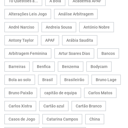
10 Questões a...
A Bola
Academia APAF
Alterações Leis Jogo
Análise Arbitragem
André Narciso
Andreia Sousa
António Nobre
Antony Taylor
APAF
Arábia Saudita
Arbitragem Feminina
Artur Soares Dias
Bancos
Barreiras
Benfica
Benzema
Bodycam
Bola ao solo
Brasil
Brasileirão
Bruno Lage
Bruno Paixão
capitão de equipa
Carlos Matos
Carlos Xistra
Cartão azul
Cartão Branco
Casos de Jogo
Catarina Campos
China