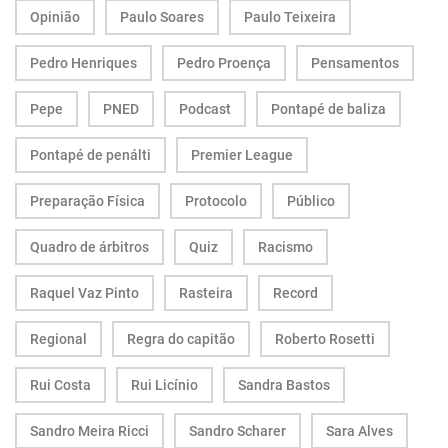
Opinião
Paulo Soares
Paulo Teixeira
Pedro Henriques
Pedro Proença
Pensamentos
Pepe
PNED
Podcast
Pontapé de baliza
Pontapé de penálti
Premier League
Preparação Física
Protocolo
Público
Quadro de árbitros
Quiz
Racismo
Raquel Vaz Pinto
Rasteira
Record
Regional
Regra do capitão
Roberto Rosetti
Rui Costa
Rui Licínio
Sandra Bastos
Sandro Meira Ricci
Sandro Scharer
Sara Alves