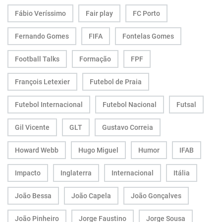
Fábio Veríssimo
Fair play
FC Porto
Fernando Gomes
FIFA
Fontelas Gomes
Football Talks
Formação
FPF
François Letexier
Futebol de Praia
Futebol Internacional
Futebol Nacional
Futsal
Gil Vicente
GLT
Gustavo Correia
Howard Webb
Hugo Miguel
Humor
IFAB
Impacto
Inglaterra
Internacional
Itália
João Bessa
João Capela
João Gonçalves
João Pinheiro
Jorge Faustino
Jorge Sousa