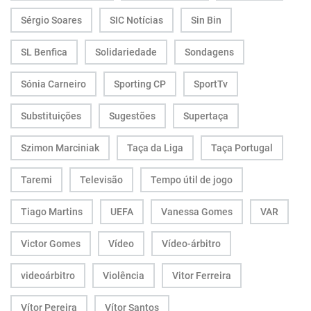
Sérgio Soares
SIC Notícias
Sin Bin
SL Benfica
Solidariedade
Sondagens
Sónia Carneiro
Sporting CP
SportTv
Substituições
Sugestões
Supertaça
Szimon Marciniak
Taça da Liga
Taça Portugal
Taremi
Televisão
Tempo útil de jogo
Tiago Martins
UEFA
Vanessa Gomes
VAR
Victor Gomes
Vídeo
Vídeo-árbitro
videoárbitro
Violência
Vitor Ferreira
Vítor Pereira
Vítor Santos