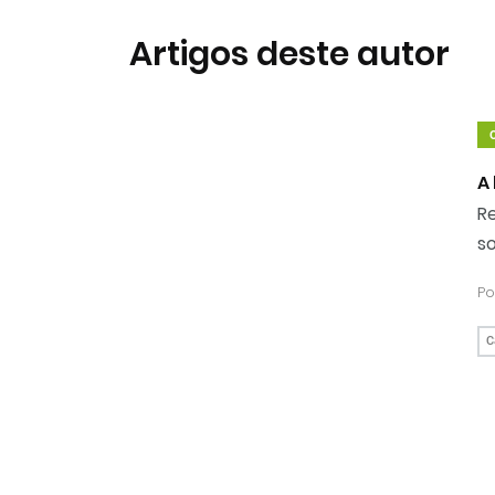
Artigos deste autor
stas
Análises
Podcasts
A
Re
s
Po
C