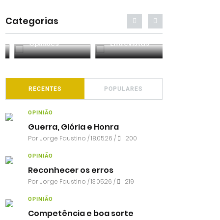
Categorias
Entrevistas
Análises
Podcasts
RECENTES
POPULARES
OPINIÃO
Guerra, Glória e Honra
Por
Jorge Faustino
/ 18.05.26 /
200
OPINIÃO
Reconhecer os erros
Por
Jorge Faustino
/ 13.05.26 /
219
OPINIÃO
Competência e boa sorte