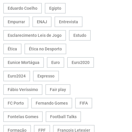
Eduardo Coelho
Egipto
Empurrar
ENAJ
Entrevista
Esclarecimento Leis de Jogo
Estudo
Ética
Ética no Desporto
Eunice Mortágua
Euro
Euro2020
Euro2024
Expresso
Fábio Veríssimo
Fair play
FC Porto
Fernando Gomes
FIFA
Fontelas Gomes
Football Talks
Formação
FPF
François Letexier