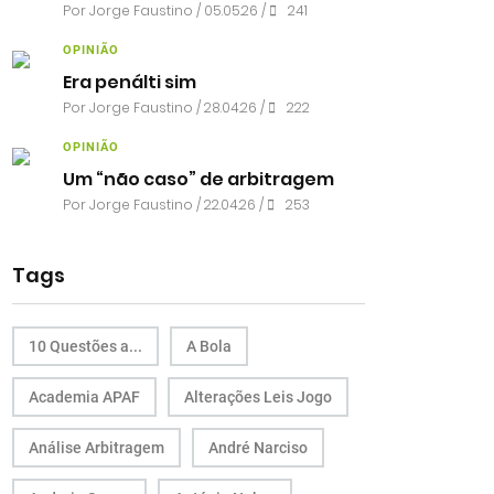
Por
Jorge Faustino
/ 05.05.26 /
241
OPINIÃO
Era penálti sim
Por
Jorge Faustino
/ 28.04.26 /
222
OPINIÃO
Um “não caso” de arbitragem
Por
Jorge Faustino
/ 22.04.26 /
253
Tags
10 Questões a...
A Bola
Academia APAF
Alterações Leis Jogo
Análise Arbitragem
André Narciso