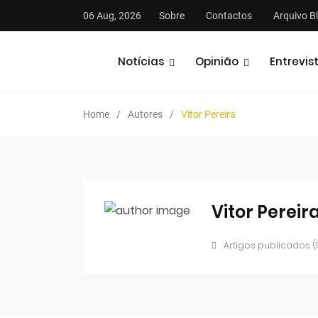
06 Aug, 2026
Sobre
Contactos
Arquivo B
Notícias
Opinião
Entrevis
Home
Autores
Vitor Pereira
Vitor Pereir
Artigos publicados (1