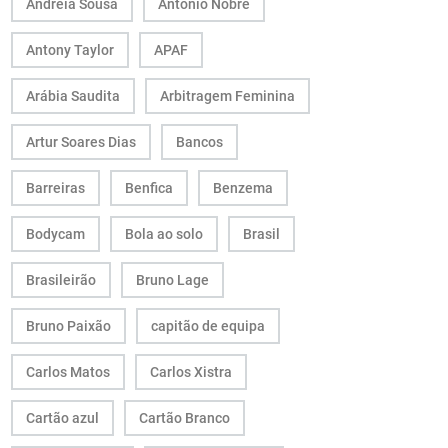
Andreia Sousa
António Nobre
Antony Taylor
APAF
Arábia Saudita
Arbitragem Feminina
Artur Soares Dias
Bancos
Barreiras
Benfica
Benzema
Bodycam
Bola ao solo
Brasil
Brasileirão
Bruno Lage
Bruno Paixão
capitão de equipa
Carlos Matos
Carlos Xistra
Cartão azul
Cartão Branco