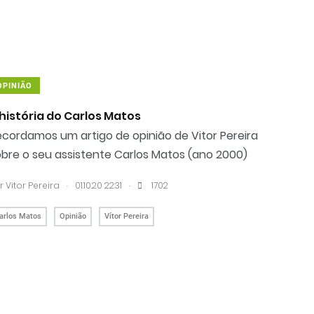
Notícias
Opiniões
OPINIÃO
 história do Carlos Matos
cordamos um artigo de opinião de Vitor Pereira
obre o seu assistente Carlos Matos (ano 2000)
.
.
r Vitor Pereira
01.10.20 22:31
1702
arlos Matos
Opinião
Vítor Pereira