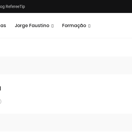
log RefereeTip
tas
Jorge Faustino
Formação
a
)