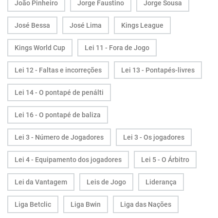
João Pinheiro
Jorge Faustino
Jorge Sousa
José Bessa
José Lima
Kings League
Kings World Cup
Lei 11 - Fora de Jogo
Lei 12 - Faltas e incorreções
Lei 13 - Pontapés-livres
Lei 14 - O pontapé de penálti
Lei 16 - O pontapé de baliza
Lei 3 - Número de Jogadores
Lei 3 - Os jogadores
Lei 4 - Equipamento dos jogadores
Lei 5 - O Árbitro
Lei da Vantagem
Leis de Jogo
Liderança
Liga Betclic
Liga Bwin
Liga das Nações