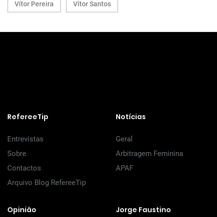
Vítor Pereira
Vítor Santos
RefereeTip
Notícias
Entrevistas
Geral
Sobre
Arbitragem Feminina
Contactos
APAF
Arquivo Blog RefereeTip
Opinião
Jorge Faustino