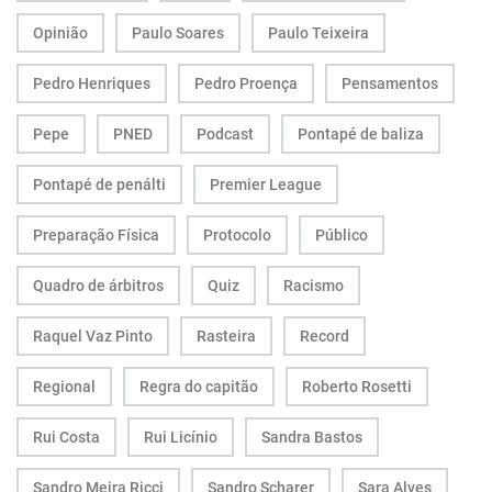
Opinião
Paulo Soares
Paulo Teixeira
Pedro Henriques
Pedro Proença
Pensamentos
Pepe
PNED
Podcast
Pontapé de baliza
Pontapé de penálti
Premier League
Preparação Física
Protocolo
Público
Quadro de árbitros
Quiz
Racismo
Raquel Vaz Pinto
Rasteira
Record
Regional
Regra do capitão
Roberto Rosetti
Rui Costa
Rui Licínio
Sandra Bastos
Sandro Meira Ricci
Sandro Scharer
Sara Alves