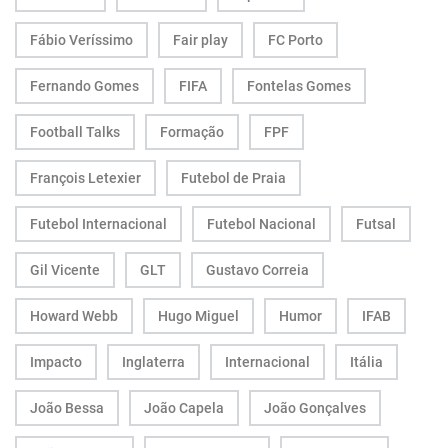
Fábio Veríssimo
Fair play
FC Porto
Fernando Gomes
FIFA
Fontelas Gomes
Football Talks
Formação
FPF
François Letexier
Futebol de Praia
Futebol Internacional
Futebol Nacional
Futsal
Gil Vicente
GLT
Gustavo Correia
Howard Webb
Hugo Miguel
Humor
IFAB
Impacto
Inglaterra
Internacional
Itália
João Bessa
João Capela
João Gonçalves