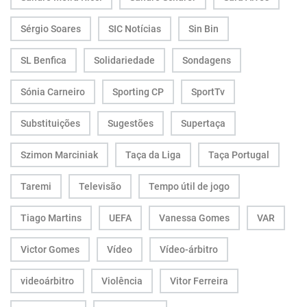
Sérgio Soares
SIC Notícias
Sin Bin
SL Benfica
Solidariedade
Sondagens
Sónia Carneiro
Sporting CP
SportTv
Substituições
Sugestões
Supertaça
Szimon Marciniak
Taça da Liga
Taça Portugal
Taremi
Televisão
Tempo útil de jogo
Tiago Martins
UEFA
Vanessa Gomes
VAR
Victor Gomes
Vídeo
Vídeo-árbitro
videoárbitro
Violência
Vitor Ferreira