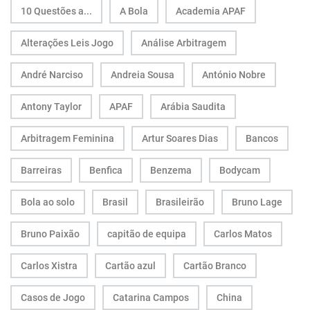
10 Questões a...
A Bola
Academia APAF
Alterações Leis Jogo
Análise Arbitragem
André Narciso
Andreia Sousa
António Nobre
Antony Taylor
APAF
Arábia Saudita
Arbitragem Feminina
Artur Soares Dias
Bancos
Barreiras
Benfica
Benzema
Bodycam
Bola ao solo
Brasil
Brasileirão
Bruno Lage
Bruno Paixão
capitão de equipa
Carlos Matos
Carlos Xistra
Cartão azul
Cartão Branco
Casos de Jogo
Catarina Campos
China