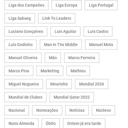
Liga dos Campeões
Liga Europa
Liga Portugal
Liga Sabseg
Link To Leaders
Luciano Gonçalves
Luís Aguilar
Luís Castro
Luís Godinho
Man In The Middle
Manuel Mota
Manuel Oliveira
Mão
Marco Ferreira
Marco Pina
Marketing
Mathieu
Miguel Nogueira
Mourinho
Mundial 2026
Mundial de Clubes
Mundial Qatar 2022
Nacional
Nomeações
Notícias
Núcleos
Nuno Almeida
Óbito
Ontem já era tarde