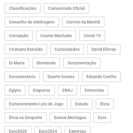
Classificações
Comunicado Oficial
Conselho de Arbitragem
Correio da Manhã
Corrupção
Cosme Machado
Covid-19
Cristiano Ronaldo
Curiosidades
David Elleray
Di Maria
Diomande
Documentação
Documentário
Duarte Gomes
Eduardo Coelho
Egipto
Empurrar
ENAJ
Entrevista
Esclarecimento Leis de Jogo
Estudo
Ética
Ética no Desporto
Eunice Mortágua
Euro
Euro2020
Euro2024
Expresso