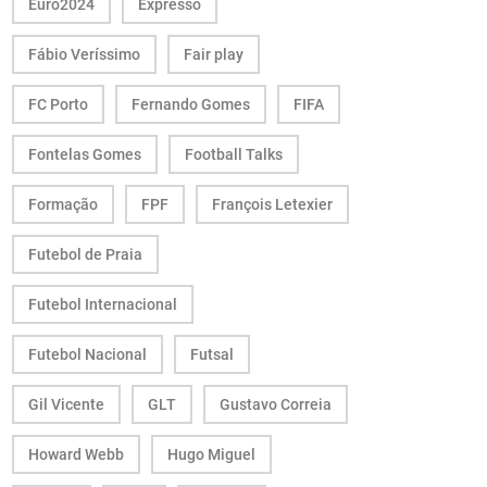
Euro2024
Expresso
Fábio Veríssimo
Fair play
FC Porto
Fernando Gomes
FIFA
Fontelas Gomes
Football Talks
Formação
FPF
François Letexier
Futebol de Praia
Futebol Internacional
Futebol Nacional
Futsal
Gil Vicente
GLT
Gustavo Correia
Howard Webb
Hugo Miguel