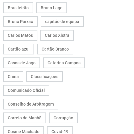
Brasileirão
Bruno Lage
Bruno Paixão
capitão de equipa
Carlos Matos
Carlos Xistra
Cartão azul
Cartão Branco
Casos de Jogo
Catarina Campos
China
Classificações
Comunicado Oficial
Conselho de Arbitragem
Correio da Manhã
Corrupção
Cosme Machado
Covid-19