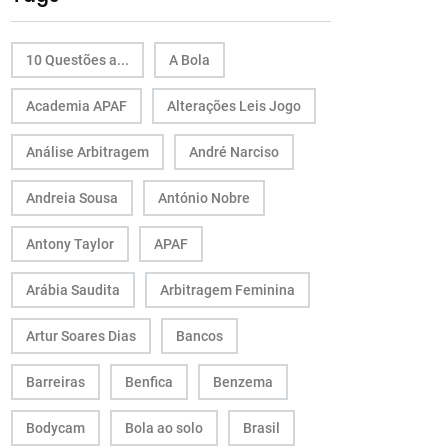
10 Questões a...
A Bola
Academia APAF
Alterações Leis Jogo
Análise Arbitragem
André Narciso
Andreia Sousa
António Nobre
Antony Taylor
APAF
Arábia Saudita
Arbitragem Feminina
Artur Soares Dias
Bancos
Barreiras
Benfica
Benzema
Bodycam
Bola ao solo
Brasil