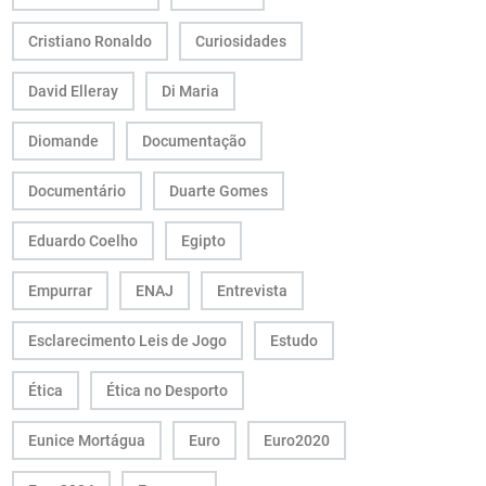
Cristiano Ronaldo
Curiosidades
David Elleray
Di Maria
Diomande
Documentação
Documentário
Duarte Gomes
Eduardo Coelho
Egipto
Empurrar
ENAJ
Entrevista
Esclarecimento Leis de Jogo
Estudo
Ética
Ética no Desporto
Eunice Mortágua
Euro
Euro2020