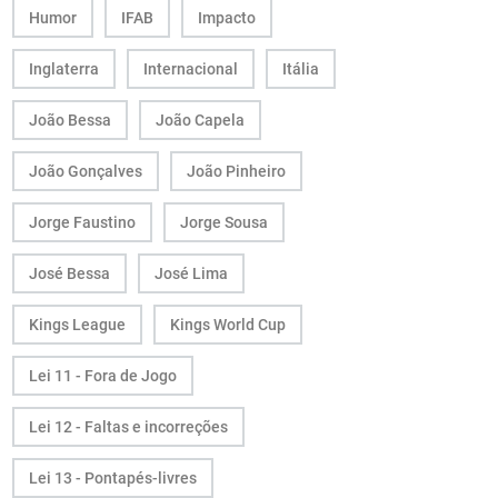
Humor
IFAB
Impacto
Inglaterra
Internacional
Itália
João Bessa
João Capela
João Gonçalves
João Pinheiro
Jorge Faustino
Jorge Sousa
José Bessa
José Lima
Kings League
Kings World Cup
Lei 11 - Fora de Jogo
Lei 12 - Faltas e incorreções
Lei 13 - Pontapés-livres