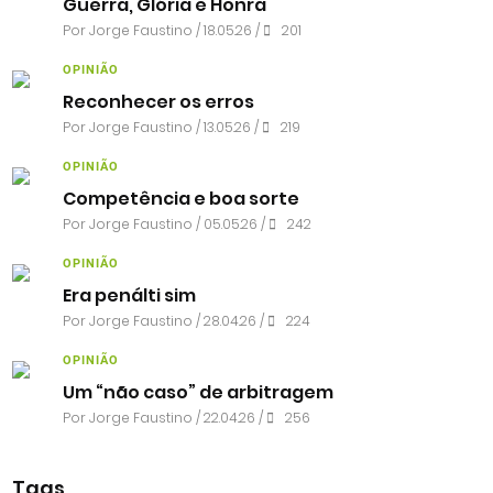
Guerra, Glória e Honra
Por
Jorge Faustino
/ 18.05.26 /
201
OPINIÃO
Reconhecer os erros
Por
Jorge Faustino
/ 13.05.26 /
219
OPINIÃO
Competência e boa sorte
Por
Jorge Faustino
/ 05.05.26 /
242
OPINIÃO
Era penálti sim
Por
Jorge Faustino
/ 28.04.26 /
224
OPINIÃO
Um “não caso” de arbitragem
Por
Jorge Faustino
/ 22.04.26 /
256
Tags