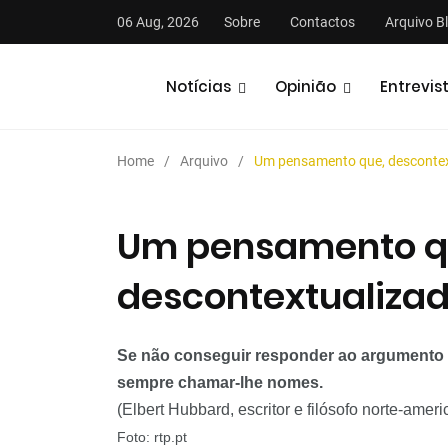
06 Aug, 2026
Sobre
Contactos
Arquivo B
Notícias
Opinião
Entrevis
Home
Arquivo
Um pensamento que, descontext
Um pensamento q
descontextualizad
stas
Análises
Podcasts
Se não conseguir responder ao argument
sempre chamar-lhe nomes.
(
Elbert
Hubbard
, escritor e filósofo norte-amer
Foto:
rtp
.
pt