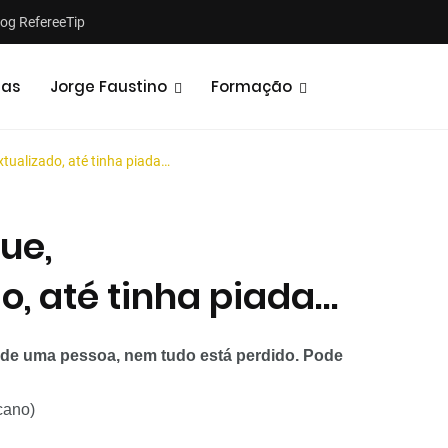
log RefereeTip
tas
Jorge Faustino
Formação
ualizado, até tinha piada…
ue,
o, até tinha piada…
Notícias
Opiniões
o de uma
pessoa
, nem tudo está perdido. Pode
icano)