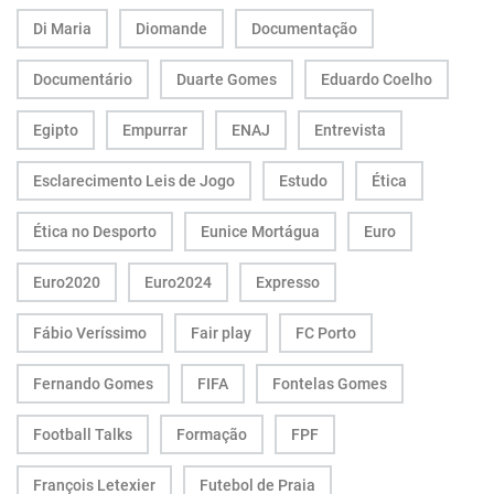
Di Maria
Diomande
Documentação
Documentário
Duarte Gomes
Eduardo Coelho
Egipto
Empurrar
ENAJ
Entrevista
Esclarecimento Leis de Jogo
Estudo
Ética
Ética no Desporto
Eunice Mortágua
Euro
Euro2020
Euro2024
Expresso
Fábio Veríssimo
Fair play
FC Porto
Fernando Gomes
FIFA
Fontelas Gomes
Football Talks
Formação
FPF
François Letexier
Futebol de Praia