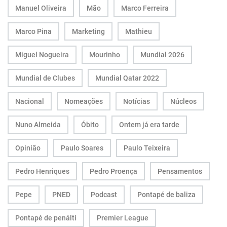
Manuel Oliveira
Mão
Marco Ferreira
Marco Pina
Marketing
Mathieu
Miguel Nogueira
Mourinho
Mundial 2026
Mundial de Clubes
Mundial Qatar 2022
Nacional
Nomeações
Notícias
Núcleos
Nuno Almeida
Óbito
Ontem já era tarde
Opinião
Paulo Soares
Paulo Teixeira
Pedro Henriques
Pedro Proença
Pensamentos
Pepe
PNED
Podcast
Pontapé de baliza
Pontapé de penálti
Premier League