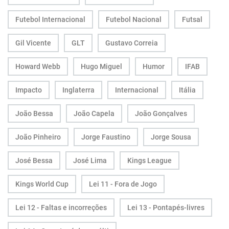
Futebol Internacional
Futebol Nacional
Futsal
Gil Vicente
GLT
Gustavo Correia
Howard Webb
Hugo Miguel
Humor
IFAB
Impacto
Inglaterra
Internacional
Itália
João Bessa
João Capela
João Gonçalves
João Pinheiro
Jorge Faustino
Jorge Sousa
José Bessa
José Lima
Kings League
Kings World Cup
Lei 11 - Fora de Jogo
Lei 12 - Faltas e incorreções
Lei 13 - Pontapés-livres