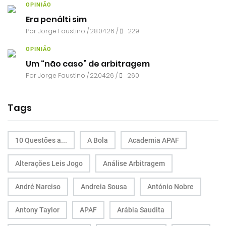
OPINIÃO
Era penálti sim
Por
Jorge Faustino
/ 28.04.26 /
229
OPINIÃO
Um “não caso” de arbitragem
Por
Jorge Faustino
/ 22.04.26 /
260
Tags
10 Questões a...
A Bola
Academia APAF
Alterações Leis Jogo
Análise Arbitragem
André Narciso
Andreia Sousa
António Nobre
Antony Taylor
APAF
Arábia Saudita