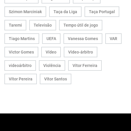
Szimon Marciniak
Taça da Liga
Taça Portugal
Taremi
Televisão
Tempo útil de jogo
Tiago Martins
UEFA
Vanessa Gomes
VAR
Victor Gomes
Vídeo
Vídeo-árbitro
videoárbitro
Violência
Vitor Ferreira
Vítor Pereira
Vítor Santos