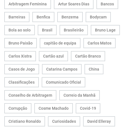
Arbitragem Feminina
Artur Soares Dias
Bancos
Barreiras
Benfica
Benzema
Bodycam
Bola ao solo
Brasil
Brasileirão
Bruno Lage
Bruno Paixão
capitão de equipa
Carlos Matos
Carlos Xistra
Cartão azul
Cartão Branco
Casos de Jogo
Catarina Campos
China
Classificações
Comunicado Oficial
Conselho de Arbitragem
Correio da Manhã
Corrupção
Cosme Machado
Covid-19
Cristiano Ronaldo
Curiosidades
David Elleray