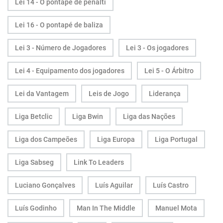
Lei 14 - O pontapé de penálti
Lei 16 - O pontapé de baliza
Lei 3 - Número de Jogadores
Lei 3 - Os jogadores
Lei 4 - Equipamento dos jogadores
Lei 5 - O Árbitro
Lei da Vantagem
Leis de Jogo
Liderança
Liga Betclic
Liga Bwin
Liga das Nações
Liga dos Campeões
Liga Europa
Liga Portugal
Liga Sabseg
Link To Leaders
Luciano Gonçalves
Luís Aguilar
Luís Castro
Luís Godinho
Man In The Middle
Manuel Mota