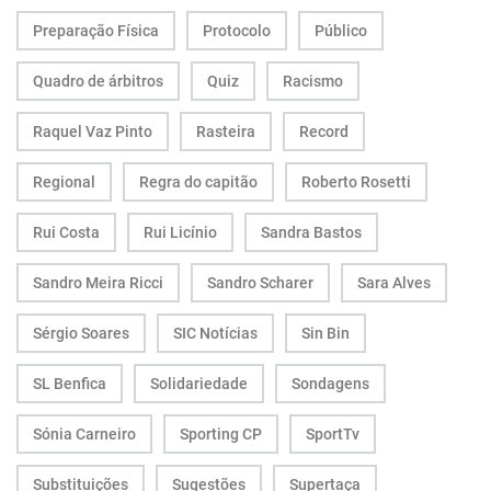
Preparação Física
Protocolo
Público
Quadro de árbitros
Quiz
Racismo
Raquel Vaz Pinto
Rasteira
Record
Regional
Regra do capitão
Roberto Rosetti
Rui Costa
Rui Licínio
Sandra Bastos
Sandro Meira Ricci
Sandro Scharer
Sara Alves
Sérgio Soares
SIC Notícias
Sin Bin
SL Benfica
Solidariedade
Sondagens
Sónia Carneiro
Sporting CP
SportTv
Substituições
Sugestões
Supertaça