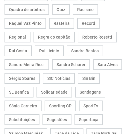
Quadro de árbitros
Quiz
Racismo
Raquel Vaz Pinto
Rasteira
Record
Regional
Regra do capitão
Roberto Rosetti
Rui Costa
Rui Licínio
Sandra Bastos
Sandro Meira Ricci
Sandro Scharer
Sara Alves
Sérgio Soares
SIC Notícias
Sin Bin
SL Benfica
Solidariedade
Sondagens
Sónia Carneiro
Sporting CP
SportTv
Substituições
Sugestões
Supertaça
Szimon Marciniak
Taça da Liga
Taça Portugal