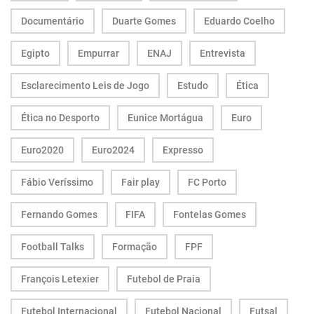
Documentário
Duarte Gomes
Eduardo Coelho
Egipto
Empurrar
ENAJ
Entrevista
Esclarecimento Leis de Jogo
Estudo
Ética
Ética no Desporto
Eunice Mortágua
Euro
Euro2020
Euro2024
Expresso
Fábio Veríssimo
Fair play
FC Porto
Fernando Gomes
FIFA
Fontelas Gomes
Football Talks
Formação
FPF
François Letexier
Futebol de Praia
Futebol Internacional
Futebol Nacional
Futsal