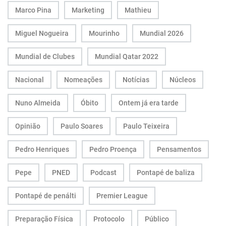
Marco Pina
Marketing
Mathieu
Miguel Nogueira
Mourinho
Mundial 2026
Mundial de Clubes
Mundial Qatar 2022
Nacional
Nomeações
Notícias
Núcleos
Nuno Almeida
Óbito
Ontem já era tarde
Opinião
Paulo Soares
Paulo Teixeira
Pedro Henriques
Pedro Proença
Pensamentos
Pepe
PNED
Podcast
Pontapé de baliza
Pontapé de penálti
Premier League
Preparação Física
Protocolo
Público