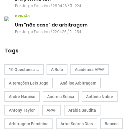
Por
Jorge Faustino
/ 28.04.26 /
224
OPINIÃO
Um “não caso” de arbitragem
Por
Jorge Faustino
/ 22.04.26 /
254
Tags
10 Questões a...
A Bola
Academia APAF
Alterações Leis Jogo
Análise Arbitragem
André Narciso
Andreia Sousa
António Nobre
Antony Taylor
APAF
Arábia Saudita
Arbitragem Feminina
Artur Soares Dias
Bancos