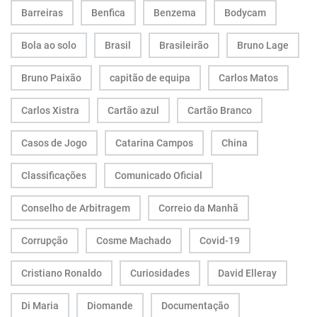
Barreiras
Benfica
Benzema
Bodycam
Bola ao solo
Brasil
Brasileirão
Bruno Lage
Bruno Paixão
capitão de equipa
Carlos Matos
Carlos Xistra
Cartão azul
Cartão Branco
Casos de Jogo
Catarina Campos
China
Classificações
Comunicado Oficial
Conselho de Arbitragem
Correio da Manhã
Corrupção
Cosme Machado
Covid-19
Cristiano Ronaldo
Curiosidades
David Elleray
Di Maria
Diomande
Documentação