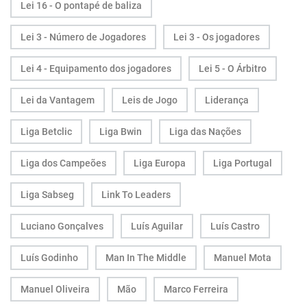
Lei 16 - O pontapé de baliza
Lei 3 - Número de Jogadores
Lei 3 - Os jogadores
Lei 4 - Equipamento dos jogadores
Lei 5 - O Árbitro
Lei da Vantagem
Leis de Jogo
Liderança
Liga Betclic
Liga Bwin
Liga das Nações
Liga dos Campeões
Liga Europa
Liga Portugal
Liga Sabseg
Link To Leaders
Luciano Gonçalves
Luís Aguilar
Luís Castro
Luís Godinho
Man In The Middle
Manuel Mota
Manuel Oliveira
Mão
Marco Ferreira