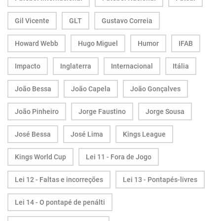
Gil Vicente
GLT
Gustavo Correia
Howard Webb
Hugo Miguel
Humor
IFAB
Impacto
Inglaterra
Internacional
Itália
João Bessa
João Capela
João Gonçalves
João Pinheiro
Jorge Faustino
Jorge Sousa
José Bessa
José Lima
Kings League
Kings World Cup
Lei 11 - Fora de Jogo
Lei 12 - Faltas e incorreções
Lei 13 - Pontapés-livres
Lei 14 - O pontapé de penálti