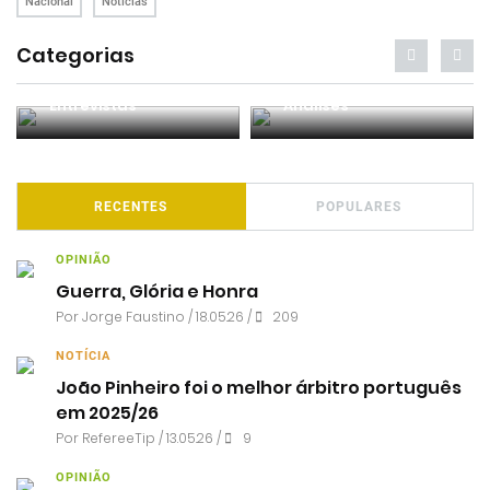
Nacional
Notícias
Categorias
Entrevistas
Análises
RECENTES
POPULARES
OPINIÃO
Guerra, Glória e Honra
Por
Jorge Faustino
/ 18.05.26 /
209
NOTÍCIA
João Pinheiro foi o melhor árbitro português
em 2025/26
Por RefereeTip / 13.05.26 /
9
OPINIÃO