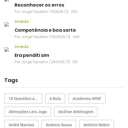
Reconhecer os erros
Por
Jorge Faustino
/ 13.05.26 /
224
OPINIÃO
Competência e boa sorte
Por
Jorge Faustino
/ 05.05.26 /
248
OPINIÃO
Era penálti sim
Por
Jorge Faustino
/ 28.04.26 /
231
Tags
10 Questões a...
A Bola
Academia APAF
Alterações Leis Jogo
Análise Arbitragem
André Narciso
Andreia Sousa
António Nobre