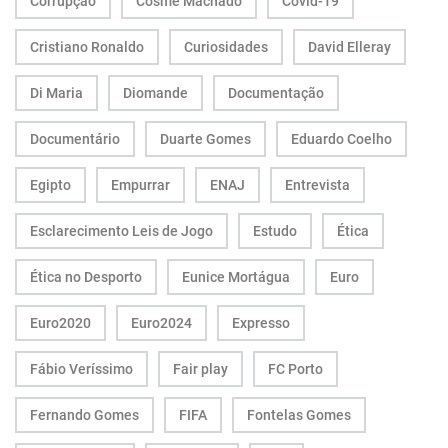
Corrupção
Cosme Machado
Covid-19
Cristiano Ronaldo
Curiosidades
David Elleray
Di Maria
Diomande
Documentação
Documentário
Duarte Gomes
Eduardo Coelho
Egipto
Empurrar
ENAJ
Entrevista
Esclarecimento Leis de Jogo
Estudo
Ética
Ética no Desporto
Eunice Mortágua
Euro
Euro2020
Euro2024
Expresso
Fábio Veríssimo
Fair play
FC Porto
Fernando Gomes
FIFA
Fontelas Gomes