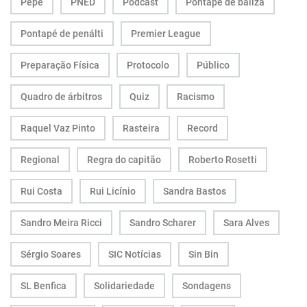
Pepe
PNED
Podcast
Pontapé de baliza
Pontapé de penálti
Premier League
Preparação Física
Protocolo
Público
Quadro de árbitros
Quiz
Racismo
Raquel Vaz Pinto
Rasteira
Record
Regional
Regra do capitão
Roberto Rosetti
Rui Costa
Rui Licínio
Sandra Bastos
Sandro Meira Ricci
Sandro Scharer
Sara Alves
Sérgio Soares
SIC Notícias
Sin Bin
SL Benfica
Solidariedade
Sondagens