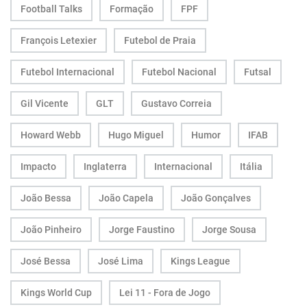
Football Talks
Formação
FPF
François Letexier
Futebol de Praia
Futebol Internacional
Futebol Nacional
Futsal
Gil Vicente
GLT
Gustavo Correia
Howard Webb
Hugo Miguel
Humor
IFAB
Impacto
Inglaterra
Internacional
Itália
João Bessa
João Capela
João Gonçalves
João Pinheiro
Jorge Faustino
Jorge Sousa
José Bessa
José Lima
Kings League
Kings World Cup
Lei 11 - Fora de Jogo