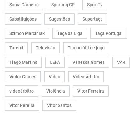
Sónia Carneiro
Sporting CP
SportTv
Substituições
Sugestões
Supertaça
Szimon Marciniak
Taça da Liga
Taça Portugal
Taremi
Televisão
Tempo útil de jogo
Tiago Martins
UEFA
Vanessa Gomes
VAR
Victor Gomes
Vídeo
Vídeo-árbitro
videoárbitro
Violência
Vitor Ferreira
Vítor Pereira
Vítor Santos