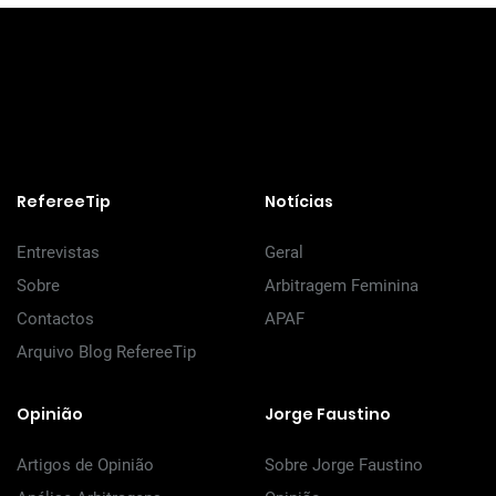
RefereeTip
Notícias
Entrevistas
Geral
Sobre
Arbitragem Feminina
Contactos
APAF
Arquivo Blog RefereeTip
Opinião
Jorge Faustino
Artigos de Opinião
Sobre Jorge Faustino