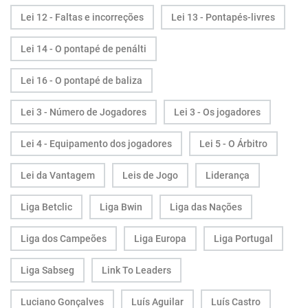
Lei 12 - Faltas e incorreções
Lei 13 - Pontapés-livres
Lei 14 - O pontapé de penálti
Lei 16 - O pontapé de baliza
Lei 3 - Número de Jogadores
Lei 3 - Os jogadores
Lei 4 - Equipamento dos jogadores
Lei 5 - O Árbitro
Lei da Vantagem
Leis de Jogo
Liderança
Liga Betclic
Liga Bwin
Liga das Nações
Liga dos Campeões
Liga Europa
Liga Portugal
Liga Sabseg
Link To Leaders
Luciano Gonçalves
Luís Aguilar
Luís Castro