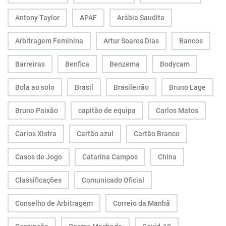
Antony Taylor
APAF
Arábia Saudita
Arbitragem Feminina
Artur Soares Dias
Bancos
Barreiras
Benfica
Benzema
Bodycam
Bola ao solo
Brasil
Brasileirão
Bruno Lage
Bruno Paixão
capitão de equipa
Carlos Matos
Carlos Xistra
Cartão azul
Cartão Branco
Casos de Jogo
Catarina Campos
China
Classificações
Comunicado Oficial
Conselho de Arbitragem
Correio da Manhã