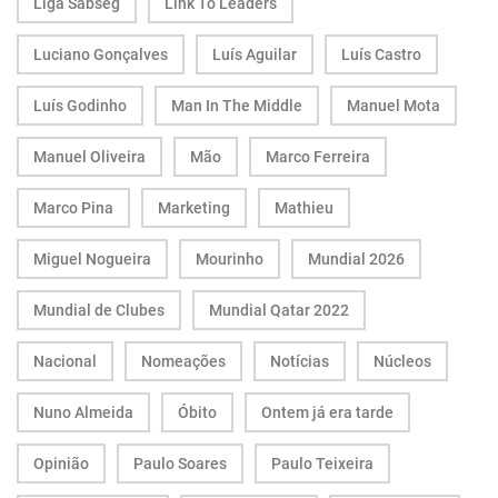
Liga Sabseg
Link To Leaders
Luciano Gonçalves
Luís Aguilar
Luís Castro
Luís Godinho
Man In The Middle
Manuel Mota
Manuel Oliveira
Mão
Marco Ferreira
Marco Pina
Marketing
Mathieu
Miguel Nogueira
Mourinho
Mundial 2026
Mundial de Clubes
Mundial Qatar 2022
Nacional
Nomeações
Notícias
Núcleos
Nuno Almeida
Óbito
Ontem já era tarde
Opinião
Paulo Soares
Paulo Teixeira