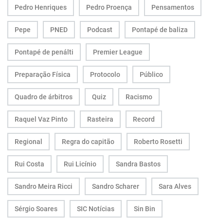
Pedro Henriques
Pedro Proença
Pensamentos
Pepe
PNED
Podcast
Pontapé de baliza
Pontapé de penálti
Premier League
Preparação Física
Protocolo
Público
Quadro de árbitros
Quiz
Racismo
Raquel Vaz Pinto
Rasteira
Record
Regional
Regra do capitão
Roberto Rosetti
Rui Costa
Rui Licínio
Sandra Bastos
Sandro Meira Ricci
Sandro Scharer
Sara Alves
Sérgio Soares
SIC Notícias
Sin Bin