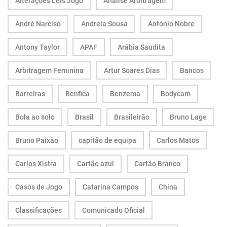
Alterações Leis Jogo
Análise Arbitragem
André Narciso
Andreia Sousa
António Nobre
Antony Taylor
APAF
Arábia Saudita
Arbitragem Feminina
Artur Soares Dias
Bancos
Barreiras
Benfica
Benzema
Bodycam
Bola ao solo
Brasil
Brasileirão
Bruno Lage
Bruno Paixão
capitão de equipa
Carlos Matos
Carlos Xistra
Cartão azul
Cartão Branco
Casos de Jogo
Catarina Campos
China
Classificações
Comunicado Oficial