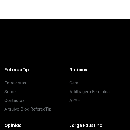
RefereeTip
Notícias
Entrevistas
Geral
Sobre
Arbitragem Feminina
Contactos
APAF
Arquivo Blog RefereeTip
Opinião
Jorge Faustino