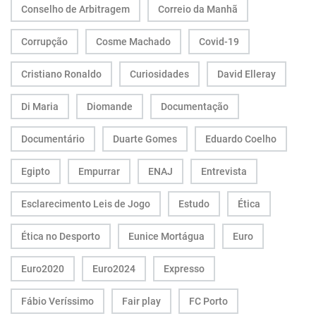
Conselho de Arbitragem
Correio da Manhã
Corrupção
Cosme Machado
Covid-19
Cristiano Ronaldo
Curiosidades
David Elleray
Di Maria
Diomande
Documentação
Documentário
Duarte Gomes
Eduardo Coelho
Egipto
Empurrar
ENAJ
Entrevista
Esclarecimento Leis de Jogo
Estudo
Ética
Ética no Desporto
Eunice Mortágua
Euro
Euro2020
Euro2024
Expresso
Fábio Veríssimo
Fair play
FC Porto