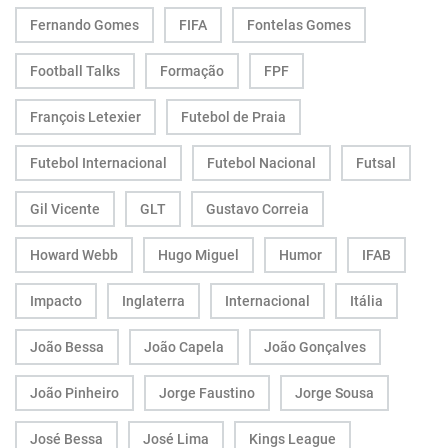
Fernando Gomes
FIFA
Fontelas Gomes
Football Talks
Formação
FPF
François Letexier
Futebol de Praia
Futebol Internacional
Futebol Nacional
Futsal
Gil Vicente
GLT
Gustavo Correia
Howard Webb
Hugo Miguel
Humor
IFAB
Impacto
Inglaterra
Internacional
Itália
João Bessa
João Capela
João Gonçalves
João Pinheiro
Jorge Faustino
Jorge Sousa
José Bessa
José Lima
Kings League