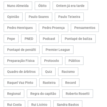
Nuno Almeida
Óbito
Ontem já era tarde
Opinião
Paulo Soares
Paulo Teixeira
Pedro Henriques
Pedro Proença
Pensamentos
Pepe
PNED
Podcast
Pontapé de baliza
Pontapé de penálti
Premier League
Preparação Física
Protocolo
Público
Quadro de árbitros
Quiz
Racismo
Raquel Vaz Pinto
Rasteira
Record
Regional
Regra do capitão
Roberto Rosetti
Rui Costa
Rui Licínio
Sandra Bastos