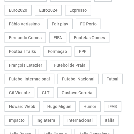
Euro2020
Euro2024
Expresso
Fábio Veríssimo
Fair play
FC Porto
Fernando Gomes
FIFA
Fontelas Gomes
Football Talks
Formação
FPF
François Letexier
Futebol de Praia
Futebol Internacional
Futebol Nacional
Futsal
Gil Vicente
GLT
Gustavo Correia
Howard Webb
Hugo Miguel
Humor
IFAB
Impacto
Inglaterra
Internacional
Itália