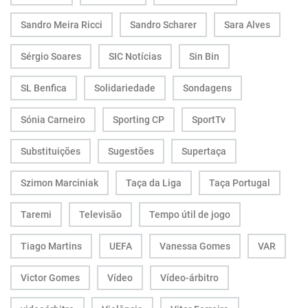
Sandro Meira Ricci
Sandro Scharer
Sara Alves
Sérgio Soares
SIC Notícias
Sin Bin
SL Benfica
Solidariedade
Sondagens
Sónia Carneiro
Sporting CP
SportTv
Substituições
Sugestões
Supertaça
Szimon Marciniak
Taça da Liga
Taça Portugal
Taremi
Televisão
Tempo útil de jogo
Tiago Martins
UEFA
Vanessa Gomes
VAR
Victor Gomes
Vídeo
Vídeo-árbitro