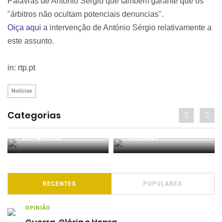
Palavras de António Sérgio que também garante que os
"árbitros não ocultam potenciais denuncias".
Oiça aqui
a intervenção de António Sérgio relativamente a
este assunto.
in: rtp.pt
Notícias
Categorias
Entrevistas
Análises
RECENTES
POPULARES
OPINIÃO