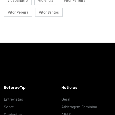
videoárbitro
Violência
Vitor Ferreira
Vítor Pereira
Vítor Santos
RefereeTip
Notícias
Entrevistas
Geral
Sobre
Arbitragem Feminina
Contactos
APAF