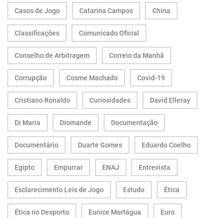
Casos de Jogo
Catarina Campos
China
Classificações
Comunicado Oficial
Conselho de Arbitragem
Correio da Manhã
Corrupção
Cosme Machado
Covid-19
Cristiano Ronaldo
Curiosidades
David Elleray
Di Maria
Diomande
Documentação
Documentário
Duarte Gomes
Eduardo Coelho
Egipto
Empurrar
ENAJ
Entrevista
Esclarecimento Leis de Jogo
Estudo
Ética
Ética no Desporto
Eunice Mortágua
Euro