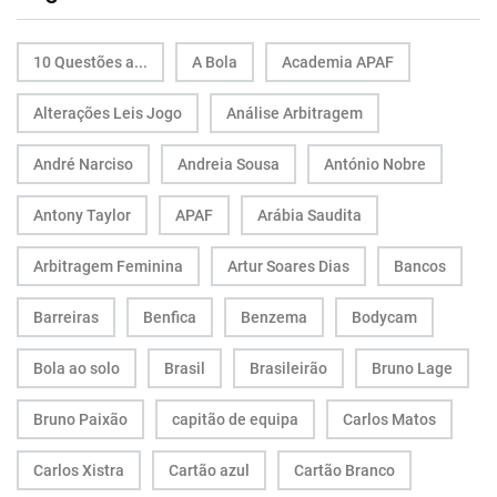
10 Questões a...
A Bola
Academia APAF
Alterações Leis Jogo
Análise Arbitragem
André Narciso
Andreia Sousa
António Nobre
Antony Taylor
APAF
Arábia Saudita
Arbitragem Feminina
Artur Soares Dias
Bancos
Barreiras
Benfica
Benzema
Bodycam
Bola ao solo
Brasil
Brasileirão
Bruno Lage
Bruno Paixão
capitão de equipa
Carlos Matos
Carlos Xistra
Cartão azul
Cartão Branco