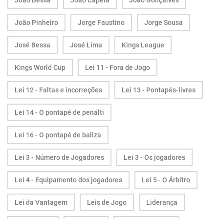
João Bessa
João Capela
João Gonçalves
João Pinheiro
Jorge Faustino
Jorge Sousa
José Bessa
José Lima
Kings League
Kings World Cup
Lei 11 - Fora de Jogo
Lei 12 - Faltas e incorreções
Lei 13 - Pontapés-livres
Lei 14 - O pontapé de penálti
Lei 16 - O pontapé de baliza
Lei 3 - Número de Jogadores
Lei 3 - Os jogadores
Lei 4 - Equipamento dos jogadores
Lei 5 - O Árbitro
Lei da Vantagem
Leis de Jogo
Liderança