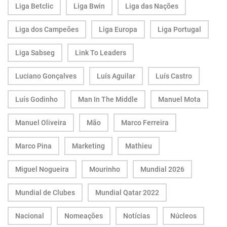
Liga Betclic
Liga Bwin
Liga das Nações
Liga dos Campeões
Liga Europa
Liga Portugal
Liga Sabseg
Link To Leaders
Luciano Gonçalves
Luís Aguilar
Luís Castro
Luís Godinho
Man In The Middle
Manuel Mota
Manuel Oliveira
Mão
Marco Ferreira
Marco Pina
Marketing
Mathieu
Miguel Nogueira
Mourinho
Mundial 2026
Mundial de Clubes
Mundial Qatar 2022
Nacional
Nomeações
Notícias
Núcleos