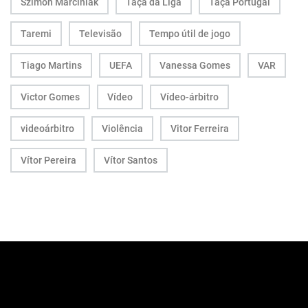
Szimon Marciniak
Taça da Liga
Taça Portugal
Taremi
Televisão
Tempo útil de jogo
Tiago Martins
UEFA
Vanessa Gomes
VAR
Victor Gomes
Vídeo
Vídeo-árbitro
videoárbitro
Violência
Vitor Ferreira
Vítor Pereira
Vítor Santos