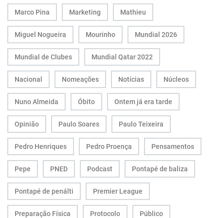
Marco Pina
Marketing
Mathieu
Miguel Nogueira
Mourinho
Mundial 2026
Mundial de Clubes
Mundial Qatar 2022
Nacional
Nomeações
Notícias
Núcleos
Nuno Almeida
Óbito
Ontem já era tarde
Opinião
Paulo Soares
Paulo Teixeira
Pedro Henriques
Pedro Proença
Pensamentos
Pepe
PNED
Podcast
Pontapé de baliza
Pontapé de penálti
Premier League
Preparação Física
Protocolo
Público