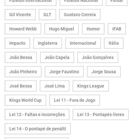
Futebol Internacional
Futebol Nacional
Futsal
Gil Vicente
GLT
Gustavo Correia
Howard Webb
Hugo Miguel
Humor
IFAB
Impacto
Inglaterra
Internacional
Itália
João Bessa
João Capela
João Gonçalves
João Pinheiro
Jorge Faustino
Jorge Sousa
José Bessa
José Lima
Kings League
Kings World Cup
Lei 11 - Fora de Jogo
Lei 12 - Faltas e incorreções
Lei 13 - Pontapés-livres
Lei 14 - O pontapé de penálti