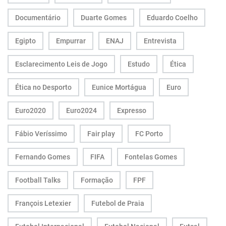
Documentário
Duarte Gomes
Eduardo Coelho
Egipto
Empurrar
ENAJ
Entrevista
Esclarecimento Leis de Jogo
Estudo
Ética
Ética no Desporto
Eunice Mortágua
Euro
Euro2020
Euro2024
Expresso
Fábio Veríssimo
Fair play
FC Porto
Fernando Gomes
FIFA
Fontelas Gomes
Football Talks
Formação
FPF
François Letexier
Futebol de Praia