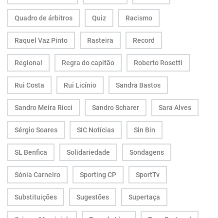
Quadro de árbitros
Quiz
Racismo
Raquel Vaz Pinto
Rasteira
Record
Regional
Regra do capitão
Roberto Rosetti
Rui Costa
Rui Licínio
Sandra Bastos
Sandro Meira Ricci
Sandro Scharer
Sara Alves
Sérgio Soares
SIC Notícias
Sin Bin
SL Benfica
Solidariedade
Sondagens
Sónia Carneiro
Sporting CP
SportTv
Substituições
Sugestões
Supertaça