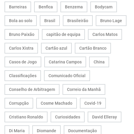
Barreiras
Benfica
Benzema
Bodycam
Bola ao solo
Brasil
Brasileirão
Bruno Lage
Bruno Paixão
capitão de equipa
Carlos Matos
Carlos Xistra
Cartão azul
Cartão Branco
Casos de Jogo
Catarina Campos
China
Classificações
Comunicado Oficial
Conselho de Arbitragem
Correio da Manhã
Corrupção
Cosme Machado
Covid-19
Cristiano Ronaldo
Curiosidades
David Elleray
Di Maria
Diomande
Documentação