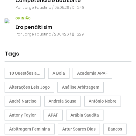
Competência e boa sorte
Por
Jorge Faustino
/ 05.05.26 /
248
OPINIÃO
Era penálti sim
Por
Jorge Faustino
/ 28.04.26 /
229
Tags
10 Questões a...
A Bola
Academia APAF
Alterações Leis Jogo
Análise Arbitragem
André Narciso
Andreia Sousa
António Nobre
Antony Taylor
APAF
Arábia Saudita
Arbitragem Feminina
Artur Soares Dias
Bancos