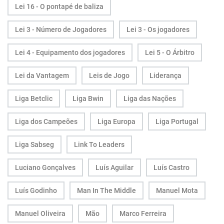
Lei 16 - O pontapé de baliza
Lei 3 - Número de Jogadores
Lei 3 - Os jogadores
Lei 4 - Equipamento dos jogadores
Lei 5 - O Árbitro
Lei da Vantagem
Leis de Jogo
Liderança
Liga Betclic
Liga Bwin
Liga das Nações
Liga dos Campeões
Liga Europa
Liga Portugal
Liga Sabseg
Link To Leaders
Luciano Gonçalves
Luís Aguilar
Luís Castro
Luís Godinho
Man In The Middle
Manuel Mota
Manuel Oliveira
Mão
Marco Ferreira