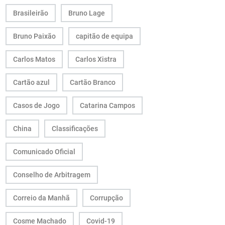
Brasileirão
Bruno Lage
Bruno Paixão
capitão de equipa
Carlos Matos
Carlos Xistra
Cartão azul
Cartão Branco
Casos de Jogo
Catarina Campos
China
Classificações
Comunicado Oficial
Conselho de Arbitragem
Correio da Manhã
Corrupção
Cosme Machado
Covid-19