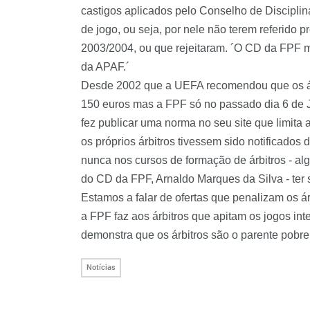
castigos aplicados pelo Conselho de Disciplina 
de jogo, ou seja, por nele não terem referid
2003/2004, ou que rejeitaram. ´O CD da FPF me
da APAF.´
Desde 2002 que a UEFA recomendou que os ár
150 euros mas a FPF só no passado dia 6 de J
fez publicar uma norma no seu site que limita
os próprios árbitros tivessem sido notificados
nunca nos cursos de formação de árbitros - a
do CD da FPF, Arnaldo Marques da Silva - ter s
Estamos a falar de ofertas que penalizam os 
a FPF faz aos árbitros que apitam os jogos int
demonstra que os árbitros são o parente pobre 
Notícias