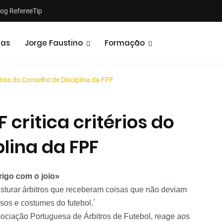
log RefereeTip
tas
Jorge Faustino
Formação
érios do Conselho de Disciplina da FPF
 critica critérios do
lina da FPF
Notícias
Opiniões
rigo com o joio»
misturar árbitros que receberam coisas que não deviam
sos e costumes do futebol.´
sociação Portuguesa de Árbitros de Futebol, reage aos