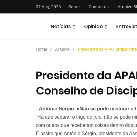
07 Aug, 2026
Sobre
Contactos
Arquivo B
Notícias
Opinião
Entrevis
Home
Arquivo
Presidente da APAF critica crit
Presidente da APAF
Conselho de Discip
stas
Análises
Podcasts
António Sérgio: «Não se pode misturar o t
´Há que separar o trigo do joio, não se pode 
com outros que receberam coisas dentro dos u
É assim que António Sérgio, presidente da As