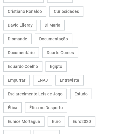
Cristiano Ronaldo
Curiosidades
David Elleray
Di Maria
Diomande
Documentação
Documentário
Duarte Gomes
Eduardo Coelho
Egipto
Empurrar
ENAJ
Entrevista
Esclarecimento Leis de Jogo
Estudo
Ética
Ética no Desporto
Eunice Mortágua
Euro
Euro2020