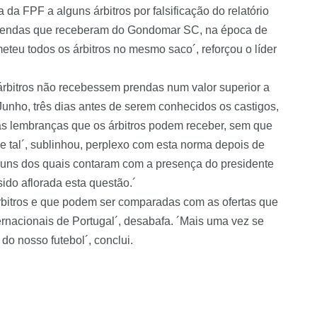
da FPF a alguns árbitros por falsificação do relatório
o prendas que receberam do Gondomar SC, na época de
teu todos os árbitros no mesmo saco´, reforçou o líder
bitros não recebessem prendas num valor superior a
unho, três dias antes de serem conhecidos os castigos,
 as lembranças que os árbitros podem receber, sem que
 de tal´, sublinhou, perplexo com esta norma depois de
lguns dos quais contaram com a presença do presidente
ido aflorada esta questão.´
árbitros e que podem ser comparadas com as ofertas que
ernacionais de Portugal´, desabafa. ´Mais uma vez se
do nosso futebol´, conclui.