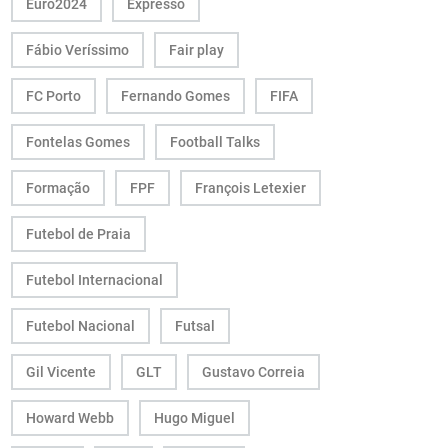
Euro2024
Expresso
Fábio Veríssimo
Fair play
FC Porto
Fernando Gomes
FIFA
Fontelas Gomes
Football Talks
Formação
FPF
François Letexier
Futebol de Praia
Futebol Internacional
Futebol Nacional
Futsal
Gil Vicente
GLT
Gustavo Correia
Howard Webb
Hugo Miguel