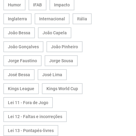
Humor
IFAB
Impacto
Inglaterra
Internacional
Itália
João Bessa
João Capela
João Gonçalves
João Pinheiro
Jorge Faustino
Jorge Sousa
José Bessa
José Lima
Kings League
Kings World Cup
Lei 11 - Fora de Jogo
Lei 12 - Faltas e incorreções
Lei 13 - Pontapés-livres