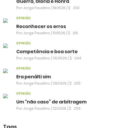
Guerra, Glória e Honra
Por
Jorge Faustino
/ 18.05.26 /
203
OPINIÃO
Reconhecer os erros
Por
Jorge Faustino
/ 13.05.26 /
219
OPINIÃO
Competência e boa sorte
Por
Jorge Faustino
/ 05.05.26 /
244
OPINIÃO
Era penálti sim
Por
Jorge Faustino
/ 28.04.26 /
225
OPINIÃO
Um “não caso” de arbitragem
Por
Jorge Faustino
/ 22.04.26 /
256
Tags