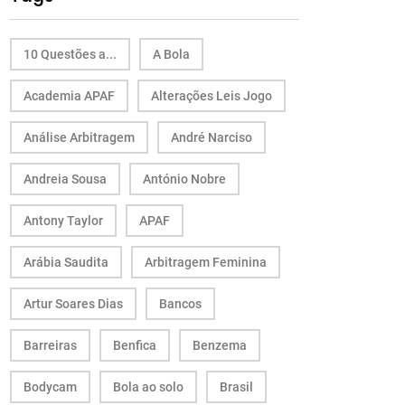
10 Questões a...
A Bola
Academia APAF
Alterações Leis Jogo
Análise Arbitragem
André Narciso
Andreia Sousa
António Nobre
Antony Taylor
APAF
Arábia Saudita
Arbitragem Feminina
Artur Soares Dias
Bancos
Barreiras
Benfica
Benzema
Bodycam
Bola ao solo
Brasil