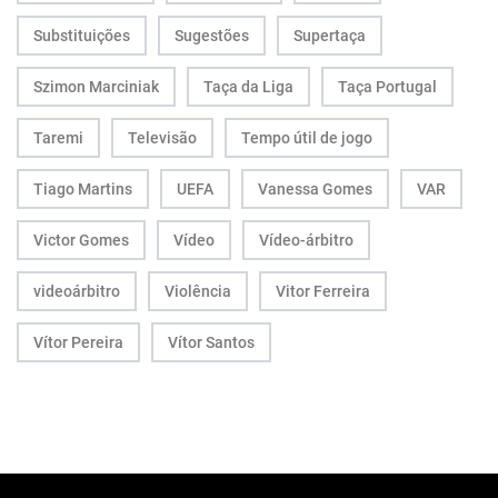
Substituições
Sugestões
Supertaça
Szimon Marciniak
Taça da Liga
Taça Portugal
Taremi
Televisão
Tempo útil de jogo
Tiago Martins
UEFA
Vanessa Gomes
VAR
Victor Gomes
Vídeo
Vídeo-árbitro
videoárbitro
Violência
Vitor Ferreira
Vítor Pereira
Vítor Santos