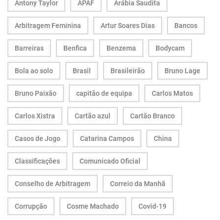
Antony Taylor
APAF
Arábia Saudita
Arbitragem Feminina
Artur Soares Dias
Bancos
Barreiras
Benfica
Benzema
Bodycam
Bola ao solo
Brasil
Brasileirão
Bruno Lage
Bruno Paixão
capitão de equipa
Carlos Matos
Carlos Xistra
Cartão azul
Cartão Branco
Casos de Jogo
Catarina Campos
China
Classificações
Comunicado Oficial
Conselho de Arbitragem
Correio da Manhã
Corrupção
Cosme Machado
Covid-19