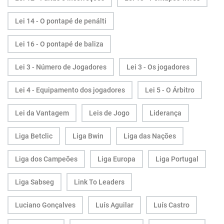
Lei 14 - O pontapé de penálti
Lei 16 - O pontapé de baliza
Lei 3 - Número de Jogadores
Lei 3 - Os jogadores
Lei 4 - Equipamento dos jogadores
Lei 5 - O Árbitro
Lei da Vantagem
Leis de Jogo
Liderança
Liga Betclic
Liga Bwin
Liga das Nações
Liga dos Campeões
Liga Europa
Liga Portugal
Liga Sabseg
Link To Leaders
Luciano Gonçalves
Luís Aguilar
Luís Castro