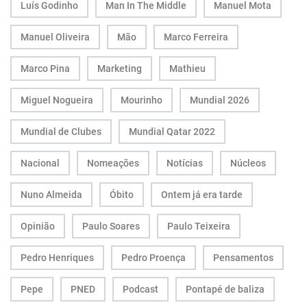
Luís Godinho
Man In The Middle
Manuel Mota
Manuel Oliveira
Mão
Marco Ferreira
Marco Pina
Marketing
Mathieu
Miguel Nogueira
Mourinho
Mundial 2026
Mundial de Clubes
Mundial Qatar 2022
Nacional
Nomeações
Notícias
Núcleos
Nuno Almeida
Óbito
Ontem já era tarde
Opinião
Paulo Soares
Paulo Teixeira
Pedro Henriques
Pedro Proença
Pensamentos
Pepe
PNED
Podcast
Pontapé de baliza