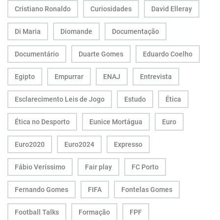
Cristiano Ronaldo
Curiosidades
David Elleray
Di Maria
Diomande
Documentação
Documentário
Duarte Gomes
Eduardo Coelho
Egipto
Empurrar
ENAJ
Entrevista
Esclarecimento Leis de Jogo
Estudo
Ética
Ética no Desporto
Eunice Mortágua
Euro
Euro2020
Euro2024
Expresso
Fábio Veríssimo
Fair play
FC Porto
Fernando Gomes
FIFA
Fontelas Gomes
Football Talks
Formação
FPF