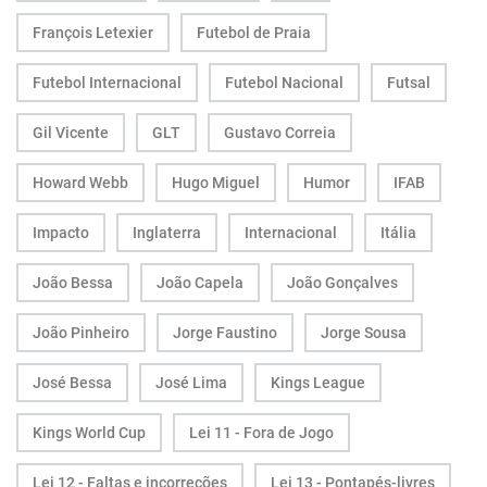
François Letexier
Futebol de Praia
Futebol Internacional
Futebol Nacional
Futsal
Gil Vicente
GLT
Gustavo Correia
Howard Webb
Hugo Miguel
Humor
IFAB
Impacto
Inglaterra
Internacional
Itália
João Bessa
João Capela
João Gonçalves
João Pinheiro
Jorge Faustino
Jorge Sousa
José Bessa
José Lima
Kings League
Kings World Cup
Lei 11 - Fora de Jogo
Lei 12 - Faltas e incorreções
Lei 13 - Pontapés-livres