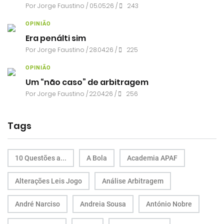
Por
Jorge Faustino
/ 05.05.26 /
243
OPINIÃO
Era penálti sim
Por
Jorge Faustino
/ 28.04.26 /
225
OPINIÃO
Um “não caso” de arbitragem
Por
Jorge Faustino
/ 22.04.26 /
256
Tags
10 Questões a...
A Bola
Academia APAF
Alterações Leis Jogo
Análise Arbitragem
André Narciso
Andreia Sousa
António Nobre