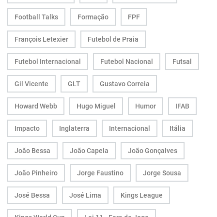
Football Talks
Formação
FPF
François Letexier
Futebol de Praia
Futebol Internacional
Futebol Nacional
Futsal
Gil Vicente
GLT
Gustavo Correia
Howard Webb
Hugo Miguel
Humor
IFAB
Impacto
Inglaterra
Internacional
Itália
João Bessa
João Capela
João Gonçalves
João Pinheiro
Jorge Faustino
Jorge Sousa
José Bessa
José Lima
Kings League