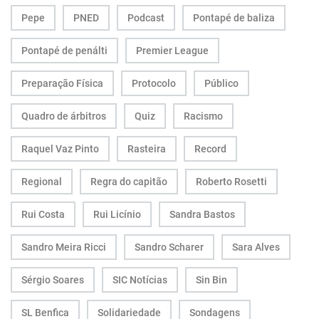
Pepe
PNED
Podcast
Pontapé de baliza
Pontapé de penálti
Premier League
Preparação Física
Protocolo
Público
Quadro de árbitros
Quiz
Racismo
Raquel Vaz Pinto
Rasteira
Record
Regional
Regra do capitão
Roberto Rosetti
Rui Costa
Rui Licínio
Sandra Bastos
Sandro Meira Ricci
Sandro Scharer
Sara Alves
Sérgio Soares
SIC Notícias
Sin Bin
SL Benfica
Solidariedade
Sondagens