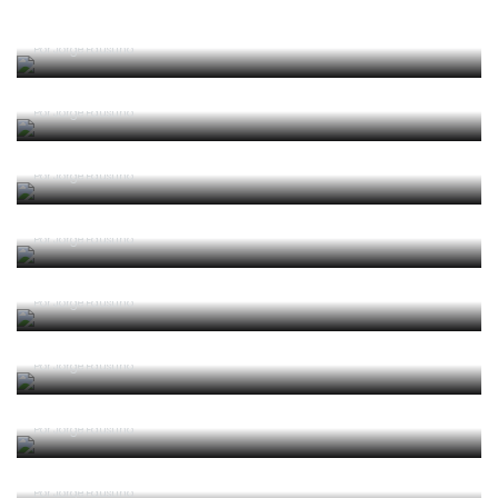
Guerra, Glória e Honra
Por
Jorge Faustino
Reconhecer os erros
Por
Jorge Faustino
Competência e boa sorte
Por
Jorge Faustino
Era penálti sim
Por
Jorge Faustino
Um “não caso” de arbitragem
Por
Jorge Faustino
Entre os melhores do mundo
Por
Jorge Faustino
Critério e observação
Por
Jorge Faustino
Forma vs Conteúdo
Por
Jorge Faustino