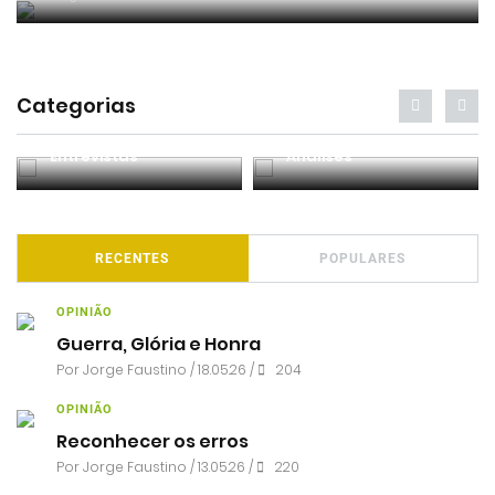
Categorias
Entrevistas
Análises
RECENTES
POPULARES
OPINIÃO
Guerra, Glória e Honra
Por
Jorge Faustino
/ 18.05.26 /
204
OPINIÃO
Reconhecer os erros
Por
Jorge Faustino
/ 13.05.26 /
220