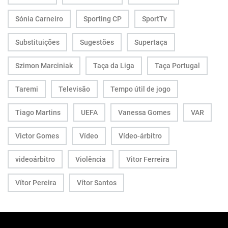
Sónia Carneiro
Sporting CP
SportTv
Substituições
Sugestões
Supertaça
Szimon Marciniak
Taça da Liga
Taça Portugal
Taremi
Televisão
Tempo útil de jogo
Tiago Martins
UEFA
Vanessa Gomes
VAR
Victor Gomes
Vídeo
Vídeo-árbitro
videoárbitro
Violência
Vitor Ferreira
Vítor Pereira
Vítor Santos