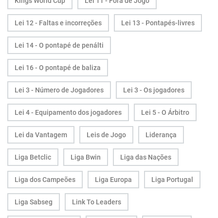
Kings World Cup
Lei 11 - Fora de Jogo
Lei 12 - Faltas e incorreções
Lei 13 - Pontapés-livres
Lei 14 - O pontapé de penálti
Lei 16 - O pontapé de baliza
Lei 3 - Número de Jogadores
Lei 3 - Os jogadores
Lei 4 - Equipamento dos jogadores
Lei 5 - O Árbitro
Lei da Vantagem
Leis de Jogo
Liderança
Liga Betclic
Liga Bwin
Liga das Nações
Liga dos Campeões
Liga Europa
Liga Portugal
Liga Sabseg
Link To Leaders