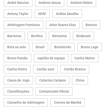
André Narciso
Andreia Sousa
António Nobre
Antony Taylor
APAF
Arábia Saudita
Arbitragem Feminina
Artur Soares Dias
Bancos
Barreiras
Benfica
Benzema
Bodycam
Bola ao solo
Brasil
Brasileirão
Bruno Lage
Bruno Paixão
capitão de equipa
Carlos Matos
Carlos Xistra
Cartão azul
Cartão Branco
Casos de Jogo
Catarina Campos
China
Classificações
Comunicado Oficial
Conselho de Arbitragem
Correio da Manhã