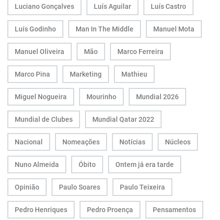
Luciano Gonçalves
Luís Aguilar
Luís Castro
Luís Godinho
Man In The Middle
Manuel Mota
Manuel Oliveira
Mão
Marco Ferreira
Marco Pina
Marketing
Mathieu
Miguel Nogueira
Mourinho
Mundial 2026
Mundial de Clubes
Mundial Qatar 2022
Nacional
Nomeações
Notícias
Núcleos
Nuno Almeida
Óbito
Ontem já era tarde
Opinião
Paulo Soares
Paulo Teixeira
Pedro Henriques
Pedro Proença
Pensamentos