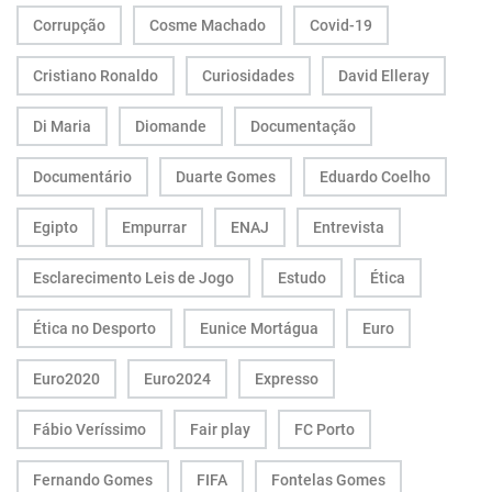
Corrupção
Cosme Machado
Covid-19
Cristiano Ronaldo
Curiosidades
David Elleray
Di Maria
Diomande
Documentação
Documentário
Duarte Gomes
Eduardo Coelho
Egipto
Empurrar
ENAJ
Entrevista
Esclarecimento Leis de Jogo
Estudo
Ética
Ética no Desporto
Eunice Mortágua
Euro
Euro2020
Euro2024
Expresso
Fábio Veríssimo
Fair play
FC Porto
Fernando Gomes
FIFA
Fontelas Gomes