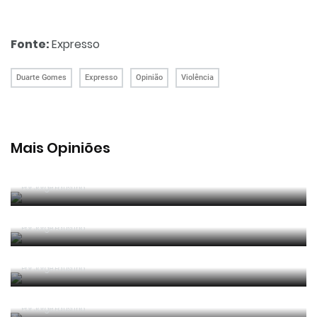
Fonte:
Expresso
Duarte Gomes
Expresso
Opinião
Violência
Mais Opiniões
Guerra, Glória e Honra
Por
Jorge Faustino
Reconhecer os erros
Por
Jorge Faustino
Competência e boa sorte
Por
Jorge Faustino
Era penálti sim
Por
Jorge Faustino