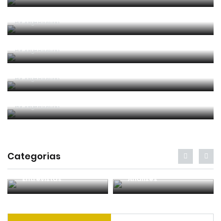
Um “não caso” de arbitragem
Por
Jorge Faustino
Entre os melhores do mundo
Por
Jorge Faustino
Critério e observação
Por
Jorge Faustino
Forma vs Conteúdo
Por
Jorge Faustino
Categorias
Entrevistas
Análises