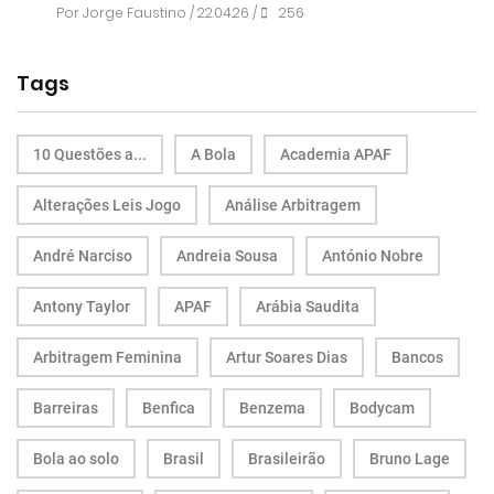
Por
Jorge Faustino
/ 22.04.26 /
256
Tags
10 Questões a...
A Bola
Academia APAF
Alterações Leis Jogo
Análise Arbitragem
André Narciso
Andreia Sousa
António Nobre
Antony Taylor
APAF
Arábia Saudita
Arbitragem Feminina
Artur Soares Dias
Bancos
Barreiras
Benfica
Benzema
Bodycam
Bola ao solo
Brasil
Brasileirão
Bruno Lage