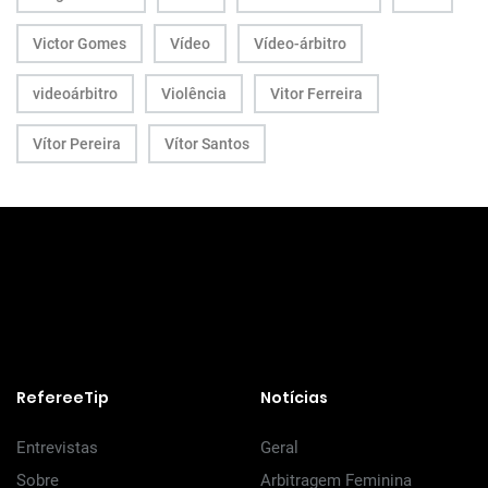
Victor Gomes
Vídeo
Vídeo-árbitro
videoárbitro
Violência
Vitor Ferreira
Vítor Pereira
Vítor Santos
RefereeTip
Notícias
Entrevistas
Geral
Sobre
Arbitragem Feminina