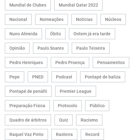
Mundial de Clubes
Mundial Qatar 2022
Nacional
Nomeações
Notícias
Núcleos
Nuno Almeida
Óbito
Ontem já era tarde
Opinião
Paulo Soares
Paulo Teixeira
Pedro Henriques
Pedro Proença
Pensamentos
Pepe
PNED
Podcast
Pontapé de baliza
Pontapé de penálti
Premier League
Preparação Física
Protocolo
Público
Quadro de árbitros
Quiz
Racismo
Raquel Vaz Pinto
Rasteira
Record