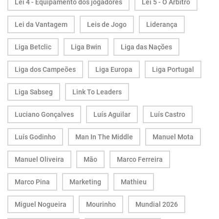
Lei 4 - Equipamento dos jogadores
Lei 5 - O Árbitro
Lei da Vantagem
Leis de Jogo
Liderança
Liga Betclic
Liga Bwin
Liga das Nações
Liga dos Campeões
Liga Europa
Liga Portugal
Liga Sabseg
Link To Leaders
Luciano Gonçalves
Luís Aguilar
Luís Castro
Luís Godinho
Man In The Middle
Manuel Mota
Manuel Oliveira
Mão
Marco Ferreira
Marco Pina
Marketing
Mathieu
Miguel Nogueira
Mourinho
Mundial 2026