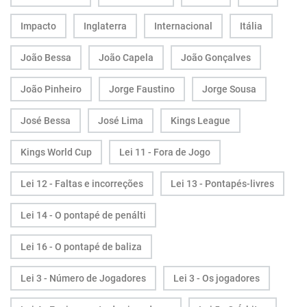
Impacto
Inglaterra
Internacional
Itália
João Bessa
João Capela
João Gonçalves
João Pinheiro
Jorge Faustino
Jorge Sousa
José Bessa
José Lima
Kings League
Kings World Cup
Lei 11 - Fora de Jogo
Lei 12 - Faltas e incorreções
Lei 13 - Pontapés-livres
Lei 14 - O pontapé de penálti
Lei 16 - O pontapé de baliza
Lei 3 - Número de Jogadores
Lei 3 - Os jogadores