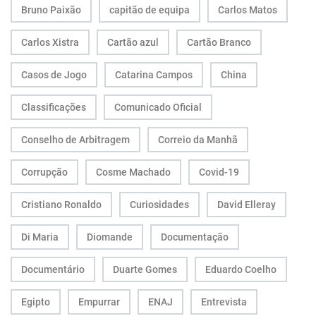
Bruno Paixão
capitão de equipa
Carlos Matos
Carlos Xistra
Cartão azul
Cartão Branco
Casos de Jogo
Catarina Campos
China
Classificações
Comunicado Oficial
Conselho de Arbitragem
Correio da Manhã
Corrupção
Cosme Machado
Covid-19
Cristiano Ronaldo
Curiosidades
David Elleray
Di Maria
Diomande
Documentação
Documentário
Duarte Gomes
Eduardo Coelho
Egipto
Empurrar
ENAJ
Entrevista