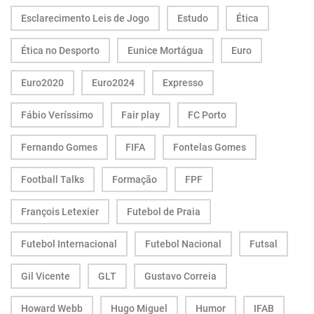
Esclarecimento Leis de Jogo
Estudo
Ética
Ética no Desporto
Eunice Mortágua
Euro
Euro2020
Euro2024
Expresso
Fábio Veríssimo
Fair play
FC Porto
Fernando Gomes
FIFA
Fontelas Gomes
Football Talks
Formação
FPF
François Letexier
Futebol de Praia
Futebol Internacional
Futebol Nacional
Futsal
Gil Vicente
GLT
Gustavo Correia
Howard Webb
Hugo Miguel
Humor
IFAB