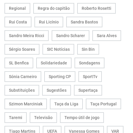
Regional
Regra do capitão
Roberto Rosetti
Rui Costa
Rui Licínio
Sandra Bastos
Sandro Meira Ricci
Sandro Scharer
Sara Alves
Sérgio Soares
SIC Notícias
Sin Bin
SL Benfica
Solidariedade
Sondagens
Sónia Carneiro
Sporting CP
SportTv
Substituições
Sugestões
Supertaça
Szimon Marciniak
Taça da Liga
Taça Portugal
Taremi
Televisão
Tempo útil de jogo
Tiago Martins
UEFA
Vanessa Gomes
VAR