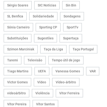
Sérgio Soares
SIC Notícias
Sin Bin
SL Benfica
Solidariedade
Sondagens
Sónia Carneiro
Sporting CP
SportTv
Substituições
Sugestões
Supertaça
Szimon Marciniak
Taça da Liga
Taça Portugal
Taremi
Televisão
Tempo útil de jogo
Tiago Martins
UEFA
Vanessa Gomes
VAR
Victor Gomes
Vídeo
Vídeo-árbitro
videoárbitro
Violência
Vitor Ferreira
Vítor Pereira
Vítor Santos