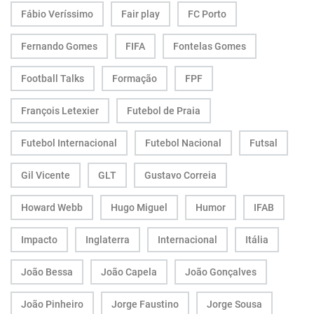
Fábio Veríssimo
Fair play
FC Porto
Fernando Gomes
FIFA
Fontelas Gomes
Football Talks
Formação
FPF
François Letexier
Futebol de Praia
Futebol Internacional
Futebol Nacional
Futsal
Gil Vicente
GLT
Gustavo Correia
Howard Webb
Hugo Miguel
Humor
IFAB
Impacto
Inglaterra
Internacional
Itália
João Bessa
João Capela
João Gonçalves
João Pinheiro
Jorge Faustino
Jorge Sousa