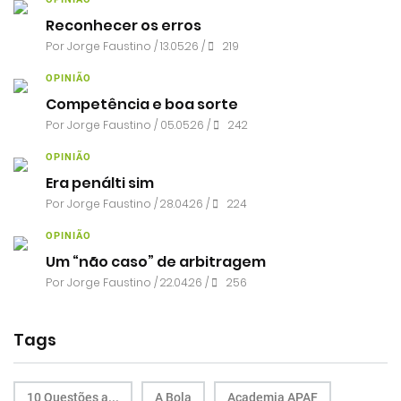
Reconhecer os erros
Por
Jorge Faustino
/ 13.05.26 /
219
OPINIÃO
Competência e boa sorte
Por
Jorge Faustino
/ 05.05.26 /
242
OPINIÃO
Era penálti sim
Por
Jorge Faustino
/ 28.04.26 /
224
OPINIÃO
Um “não caso” de arbitragem
Por
Jorge Faustino
/ 22.04.26 /
256
Tags
10 Questões a...
A Bola
Academia APAF