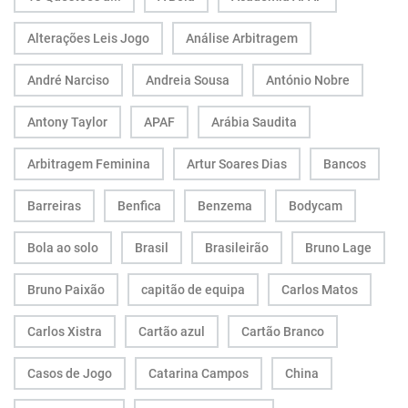
Alterações Leis Jogo
Análise Arbitragem
André Narciso
Andreia Sousa
António Nobre
Antony Taylor
APAF
Arábia Saudita
Arbitragem Feminina
Artur Soares Dias
Bancos
Barreiras
Benfica
Benzema
Bodycam
Bola ao solo
Brasil
Brasileirão
Bruno Lage
Bruno Paixão
capitão de equipa
Carlos Matos
Carlos Xistra
Cartão azul
Cartão Branco
Casos de Jogo
Catarina Campos
China