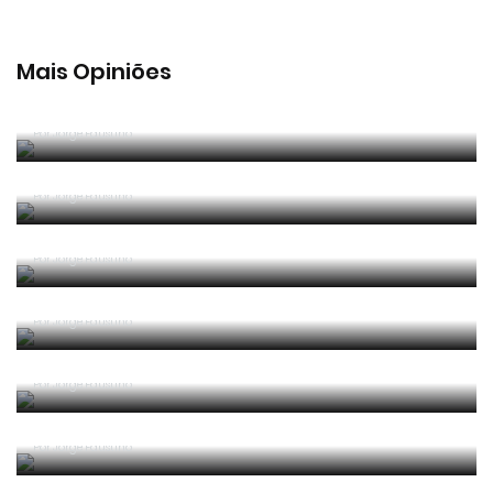
Mais Opiniões
Guerra, Glória e Honra
Por
Jorge Faustino
Reconhecer os erros
Por
Jorge Faustino
Competência e boa sorte
Por
Jorge Faustino
Era penálti sim
Por
Jorge Faustino
Um “não caso” de arbitragem
Por
Jorge Faustino
Entre os melhores do mundo
Por
Jorge Faustino