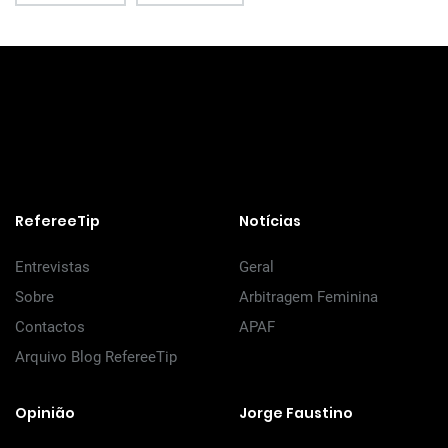
RefereeTip
Notícias
Entrevistas
Geral
Sobre
Arbitragem Feminina
Contactos
APAF
Arquivo Blog RefereeTip
Opinião
Jorge Faustino