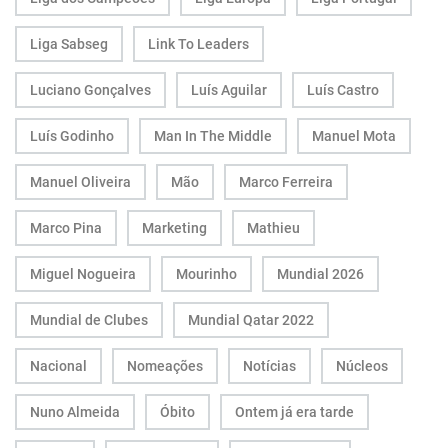
Liga Sabseg
Link To Leaders
Luciano Gonçalves
Luís Aguilar
Luís Castro
Luís Godinho
Man In The Middle
Manuel Mota
Manuel Oliveira
Mão
Marco Ferreira
Marco Pina
Marketing
Mathieu
Miguel Nogueira
Mourinho
Mundial 2026
Mundial de Clubes
Mundial Qatar 2022
Nacional
Nomeações
Notícias
Núcleos
Nuno Almeida
Óbito
Ontem já era tarde