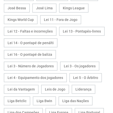
José Bessa
José Lima
Kings League
Kings World Cup
Lei 11 - Fora de Jogo
Lei 12 - Faltas e incorreções
Lei 13 - Pontapés-livres
Lei 14 - O pontapé de penálti
Lei 16 - O pontapé de baliza
Lei 3 - Número de Jogadores
Lei 3 - Os jogadores
Lei 4 - Equipamento dos jogadores
Lei 5 - O Árbitro
Lei da Vantagem
Leis de Jogo
Liderança
Liga Betclic
Liga Bwin
Liga das Nações
Liga dos Campeões
Liga Europa
Liga Portugal