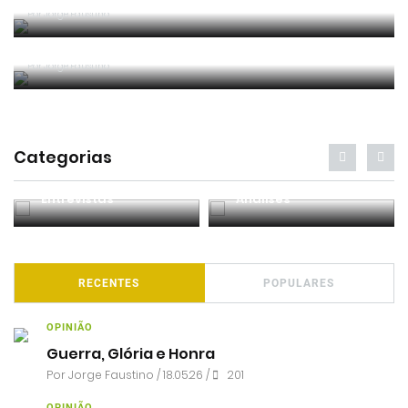
Critério e observação
Por
Jorge Faustino
Forma vs Conteúdo
Por
Jorge Faustino
Categorias
Entrevistas
Análises
RECENTES
POPULARES
OPINIÃO
Guerra, Glória e Honra
Por
Jorge Faustino
/ 18.05.26 /
201
OPINIÃO