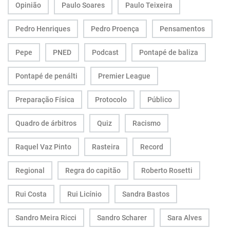
Opinião
Paulo Soares
Paulo Teixeira
Pedro Henriques
Pedro Proença
Pensamentos
Pepe
PNED
Podcast
Pontapé de baliza
Pontapé de penálti
Premier League
Preparação Física
Protocolo
Público
Quadro de árbitros
Quiz
Racismo
Raquel Vaz Pinto
Rasteira
Record
Regional
Regra do capitão
Roberto Rosetti
Rui Costa
Rui Licínio
Sandra Bastos
Sandro Meira Ricci
Sandro Scharer
Sara Alves