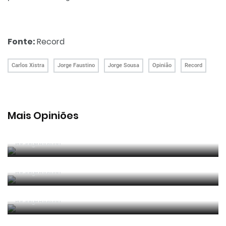
Fonte:
Record
Carlos Xistra
Jorge Faustino
Jorge Sousa
Opinião
Record
Mais Opiniões
Guerra, Glória e Honra
Por
Jorge Faustino
Reconhecer os erros
Por
Jorge Faustino
Competência e boa sorte
Por
Jorge Faustino
Era penálti sim