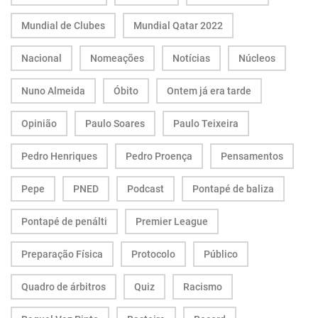
Mundial de Clubes
Mundial Qatar 2022
Nacional
Nomeações
Notícias
Núcleos
Nuno Almeida
Óbito
Ontem já era tarde
Opinião
Paulo Soares
Paulo Teixeira
Pedro Henriques
Pedro Proença
Pensamentos
Pepe
PNED
Podcast
Pontapé de baliza
Pontapé de penálti
Premier League
Preparação Física
Protocolo
Público
Quadro de árbitros
Quiz
Racismo