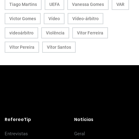
Tiago Martins
UEFA
Vanessa Gomes
VAR
Victor Gomes
Vídeo
Vídeo-árbitro
videoárbitro
Violência
Vitor Ferreira
Vítor Pereira
Vítor Santos
RefereeTip
Notícias
Entrevistas
Geral