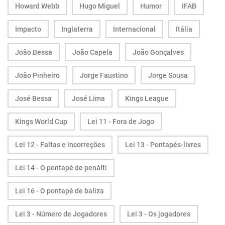
Howard Webb
Hugo Miguel
Humor
IFAB
Impacto
Inglaterra
Internacional
Itália
João Bessa
João Capela
João Gonçalves
João Pinheiro
Jorge Faustino
Jorge Sousa
José Bessa
José Lima
Kings League
Kings World Cup
Lei 11 - Fora de Jogo
Lei 12 - Faltas e incorreções
Lei 13 - Pontapés-livres
Lei 14 - O pontapé de penálti
Lei 16 - O pontapé de baliza
Lei 3 - Número de Jogadores
Lei 3 - Os jogadores