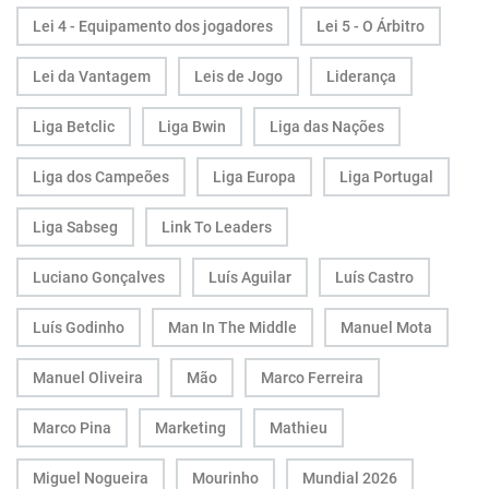
Lei 4 - Equipamento dos jogadores
Lei 5 - O Árbitro
Lei da Vantagem
Leis de Jogo
Liderança
Liga Betclic
Liga Bwin
Liga das Nações
Liga dos Campeões
Liga Europa
Liga Portugal
Liga Sabseg
Link To Leaders
Luciano Gonçalves
Luís Aguilar
Luís Castro
Luís Godinho
Man In The Middle
Manuel Mota
Manuel Oliveira
Mão
Marco Ferreira
Marco Pina
Marketing
Mathieu
Miguel Nogueira
Mourinho
Mundial 2026