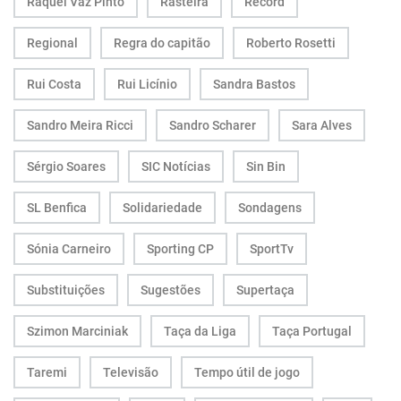
Raquel Vaz Pinto
Rasteira
Record
Regional
Regra do capitão
Roberto Rosetti
Rui Costa
Rui Licínio
Sandra Bastos
Sandro Meira Ricci
Sandro Scharer
Sara Alves
Sérgio Soares
SIC Notícias
Sin Bin
SL Benfica
Solidariedade
Sondagens
Sónia Carneiro
Sporting CP
SportTv
Substituições
Sugestões
Supertaça
Szimon Marciniak
Taça da Liga
Taça Portugal
Taremi
Televisão
Tempo útil de jogo