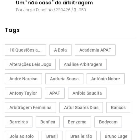
Um “não caso” de arbitragem
Por
Jorge Faustino
/ 22.04.26 /
253
Tags
10 Questões a...
A Bola
Academia APAF
Alterações Leis Jogo
Análise Arbitragem
André Narciso
Andreia Sousa
António Nobre
Antony Taylor
APAF
Arábia Saudita
Arbitragem Feminina
Artur Soares Dias
Bancos
Barreiras
Benfica
Benzema
Bodycam
Bola ao solo
Brasil
Brasileirão
Bruno Lage