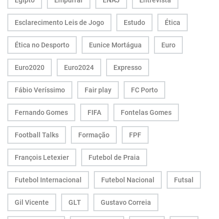
Egipto
Empurrar
ENAJ
Entrevista
Esclarecimento Leis de Jogo
Estudo
Ética
Ética no Desporto
Eunice Mortágua
Euro
Euro2020
Euro2024
Expresso
Fábio Veríssimo
Fair play
FC Porto
Fernando Gomes
FIFA
Fontelas Gomes
Football Talks
Formação
FPF
François Letexier
Futebol de Praia
Futebol Internacional
Futebol Nacional
Futsal
Gil Vicente
GLT
Gustavo Correia