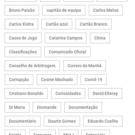
Bruno Paixão
capitão de equipa
Carlos Matos
Carlos Xistra
Cartão azul
Cartão Branco
Casos de Jogo
Catarina Campos
China
Classificações
Comunicado Oficial
Conselho de Arbitragem
Correio da Manhã
Corrupção
Cosme Machado
Covid-19
Cristiano Ronaldo
Curiosidades
David Elleray
Di Maria
Diomande
Documentação
Documentário
Duarte Gomes
Eduardo Coelho