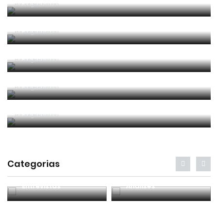
Por
Jorge Faustino
Um “não caso” de arbitragem
Por
Jorge Faustino
Entre os melhores do mundo
Por
Jorge Faustino
Critério e observação
Por
Jorge Faustino
Forma vs Conteúdo
Por
Jorge Faustino
Categorias
Entrevistas
Análises