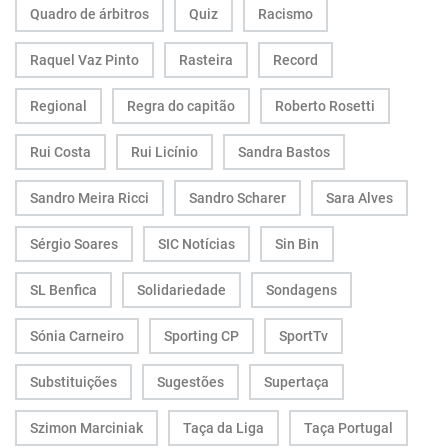
Quadro de árbitros
Quiz
Racismo
Raquel Vaz Pinto
Rasteira
Record
Regional
Regra do capitão
Roberto Rosetti
Rui Costa
Rui Licínio
Sandra Bastos
Sandro Meira Ricci
Sandro Scharer
Sara Alves
Sérgio Soares
SIC Notícias
Sin Bin
SL Benfica
Solidariedade
Sondagens
Sónia Carneiro
Sporting CP
SportTv
Substituições
Sugestões
Supertaça
Szimon Marciniak
Taça da Liga
Taça Portugal