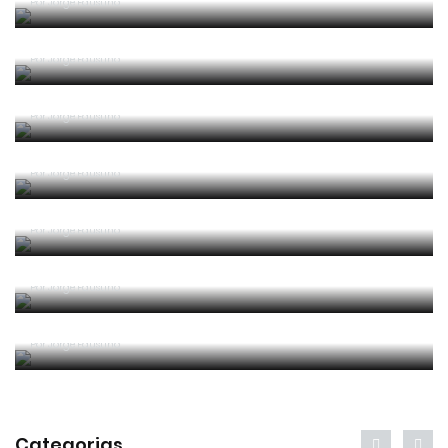
Por
Jorge Faustino
Competência e boa sorte
Por
Jorge Faustino
Era penálti sim
Por
Jorge Faustino
Um “não caso” de arbitragem
Por
Jorge Faustino
Entre os melhores do mundo
Por
Jorge Faustino
Critério e observação
Por
Jorge Faustino
Forma vs Conteúdo
Por
Jorge Faustino
Categorias