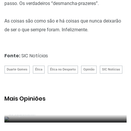
passo. Os verdadeiros “desmancha-prazeres”.
As coisas são como são e há coisas que nunca deixarão
de ser o que sempre foram. Infelizmente.
Fonte:
SIC Notícias
Duarte Gomes
Ética
Ética no Desporto
Opinião
SIC Notícias
Mais Opiniões
Guerra, Glória e Honra
Por
Jorge Faustino
Reconhecer os erros