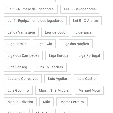
Lei 3 - Número de Jogadores
Lei 3 - Os jogadores
Lei 4 - Equipamento dos jogadores
Lei 5 - O Árbitro
Lei da Vantagem
Leis de Jogo
Liderança
Liga Betclic
Liga Bwin
Liga das Nações
Liga dos Campeões
Liga Europa
Liga Portugal
Liga Sabseg
Link To Leaders
Luciano Gonçalves
Luís Aguilar
Luís Castro
Luís Godinho
Man In The Middle
Manuel Mota
Manuel Oliveira
Mão
Marco Ferreira