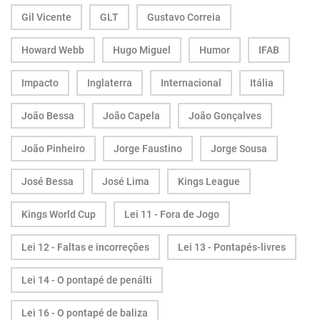
Gil Vicente
GLT
Gustavo Correia
Howard Webb
Hugo Miguel
Humor
IFAB
Impacto
Inglaterra
Internacional
Itália
João Bessa
João Capela
João Gonçalves
João Pinheiro
Jorge Faustino
Jorge Sousa
José Bessa
José Lima
Kings League
Kings World Cup
Lei 11 - Fora de Jogo
Lei 12 - Faltas e incorreções
Lei 13 - Pontapés-livres
Lei 14 - O pontapé de penálti
Lei 16 - O pontapé de baliza