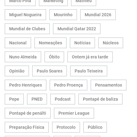
Marco Pina
Marketing
Mathieu
Miguel Nogueira
Mourinho
Mundial 2026
Mundial de Clubes
Mundial Qatar 2022
Nacional
Nomeações
Notícias
Núcleos
Nuno Almeida
Óbito
Ontem já era tarde
Opinião
Paulo Soares
Paulo Teixeira
Pedro Henriques
Pedro Proença
Pensamentos
Pepe
PNED
Podcast
Pontapé de baliza
Pontapé de penálti
Premier League
Preparação Física
Protocolo
Público