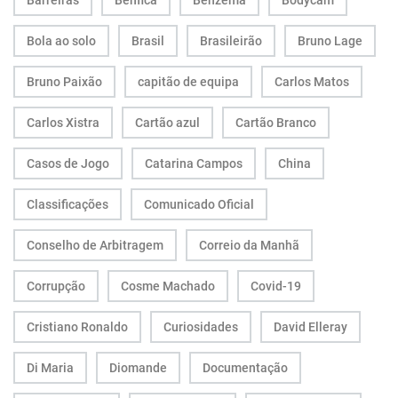
Barreiras
Benfica
Benzema
Bodycam
Bola ao solo
Brasil
Brasileirão
Bruno Lage
Bruno Paixão
capitão de equipa
Carlos Matos
Carlos Xistra
Cartão azul
Cartão Branco
Casos de Jogo
Catarina Campos
China
Classificações
Comunicado Oficial
Conselho de Arbitragem
Correio da Manhã
Corrupção
Cosme Machado
Covid-19
Cristiano Ronaldo
Curiosidades
David Elleray
Di Maria
Diomande
Documentação