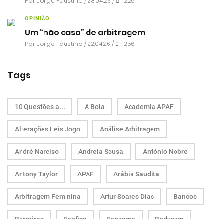
Por
Jorge Faustino
/ 28.04.26 /
225
OPINIÃO
Um “não caso” de arbitragem
Por
Jorge Faustino
/ 22.04.26 /
256
Tags
10 Questões a...
A Bola
Academia APAF
Alterações Leis Jogo
Análise Arbitragem
André Narciso
Andreia Sousa
António Nobre
Antony Taylor
APAF
Arábia Saudita
Arbitragem Feminina
Artur Soares Dias
Bancos