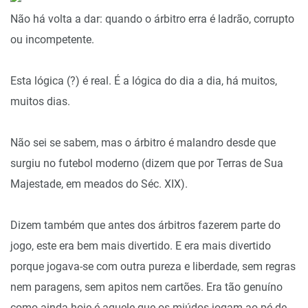
Não há volta a dar: quando o árbitro erra é ladrão, corrupto
ou incompetente.
Esta lógica (?) é real. É a lógica do dia a dia, há muitos,
muitos dias.
Não sei se sabem, mas o árbitro é malandro desde que
surgiu no futebol moderno (dizem que por Terras de Sua
Majestade, em meados do Séc. XIX).
Dizem também que antes dos árbitros fazerem parte do
jogo, este era bem mais divertido. E era mais divertido
porque jogava-se com outra pureza e liberdade, sem regras
nem paragens, sem apitos nem cartões. Era tão genuíno
como ainda hoje é aquele que os miúdos jogam ao pé de