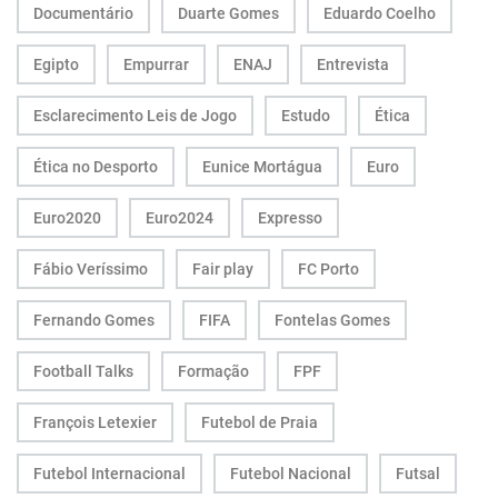
Documentário
Duarte Gomes
Eduardo Coelho
Egipto
Empurrar
ENAJ
Entrevista
Esclarecimento Leis de Jogo
Estudo
Ética
Ética no Desporto
Eunice Mortágua
Euro
Euro2020
Euro2024
Expresso
Fábio Veríssimo
Fair play
FC Porto
Fernando Gomes
FIFA
Fontelas Gomes
Football Talks
Formação
FPF
François Letexier
Futebol de Praia
Futebol Internacional
Futebol Nacional
Futsal