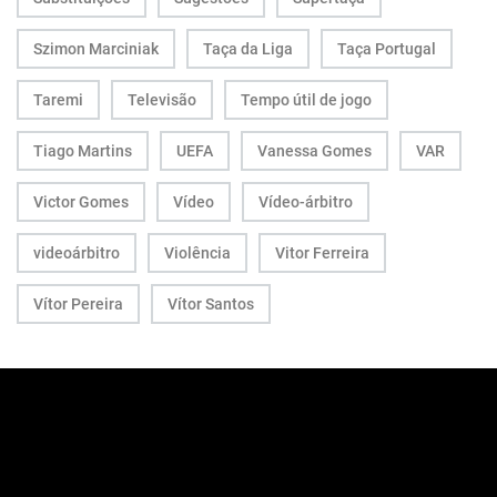
Szimon Marciniak
Taça da Liga
Taça Portugal
Taremi
Televisão
Tempo útil de jogo
Tiago Martins
UEFA
Vanessa Gomes
VAR
Victor Gomes
Vídeo
Vídeo-árbitro
videoárbitro
Violência
Vitor Ferreira
Vítor Pereira
Vítor Santos