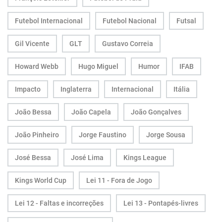
Futebol Internacional
Futebol Nacional
Futsal
Gil Vicente
GLT
Gustavo Correia
Howard Webb
Hugo Miguel
Humor
IFAB
Impacto
Inglaterra
Internacional
Itália
João Bessa
João Capela
João Gonçalves
João Pinheiro
Jorge Faustino
Jorge Sousa
José Bessa
José Lima
Kings League
Kings World Cup
Lei 11 - Fora de Jogo
Lei 12 - Faltas e incorreções
Lei 13 - Pontapés-livres