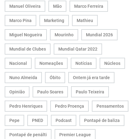
Manuel Oliveira
Mão
Marco Ferreira
Marco Pina
Marketing
Mathieu
Miguel Nogueira
Mourinho
Mundial 2026
Mundial de Clubes
Mundial Qatar 2022
Nacional
Nomeações
Notícias
Núcleos
Nuno Almeida
Óbito
Ontem já era tarde
Opinião
Paulo Soares
Paulo Teixeira
Pedro Henriques
Pedro Proença
Pensamentos
Pepe
PNED
Podcast
Pontapé de baliza
Pontapé de penálti
Premier League