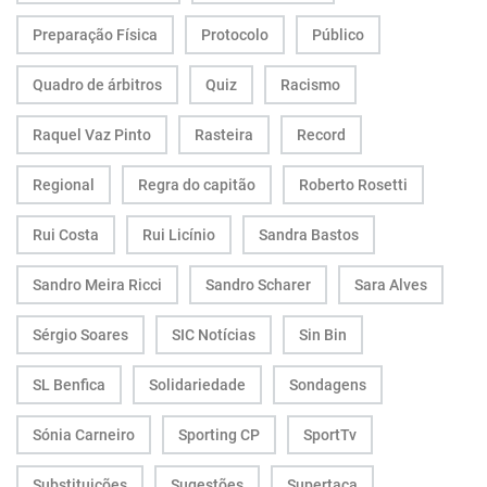
Preparação Física
Protocolo
Público
Quadro de árbitros
Quiz
Racismo
Raquel Vaz Pinto
Rasteira
Record
Regional
Regra do capitão
Roberto Rosetti
Rui Costa
Rui Licínio
Sandra Bastos
Sandro Meira Ricci
Sandro Scharer
Sara Alves
Sérgio Soares
SIC Notícias
Sin Bin
SL Benfica
Solidariedade
Sondagens
Sónia Carneiro
Sporting CP
SportTv
Substituições
Sugestões
Supertaça