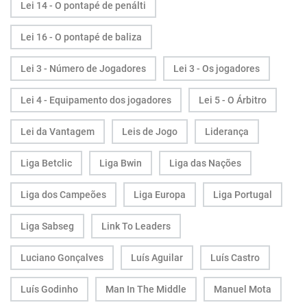
Lei 14 - O pontapé de penálti
Lei 16 - O pontapé de baliza
Lei 3 - Número de Jogadores
Lei 3 - Os jogadores
Lei 4 - Equipamento dos jogadores
Lei 5 - O Árbitro
Lei da Vantagem
Leis de Jogo
Liderança
Liga Betclic
Liga Bwin
Liga das Nações
Liga dos Campeões
Liga Europa
Liga Portugal
Liga Sabseg
Link To Leaders
Luciano Gonçalves
Luís Aguilar
Luís Castro
Luís Godinho
Man In The Middle
Manuel Mota