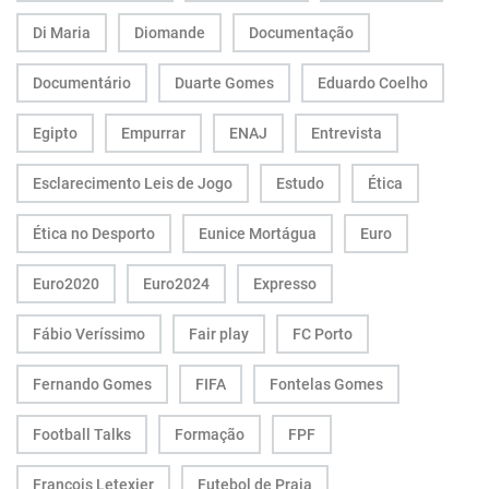
Di Maria
Diomande
Documentação
Documentário
Duarte Gomes
Eduardo Coelho
Egipto
Empurrar
ENAJ
Entrevista
Esclarecimento Leis de Jogo
Estudo
Ética
Ética no Desporto
Eunice Mortágua
Euro
Euro2020
Euro2024
Expresso
Fábio Veríssimo
Fair play
FC Porto
Fernando Gomes
FIFA
Fontelas Gomes
Football Talks
Formação
FPF
François Letexier
Futebol de Praia