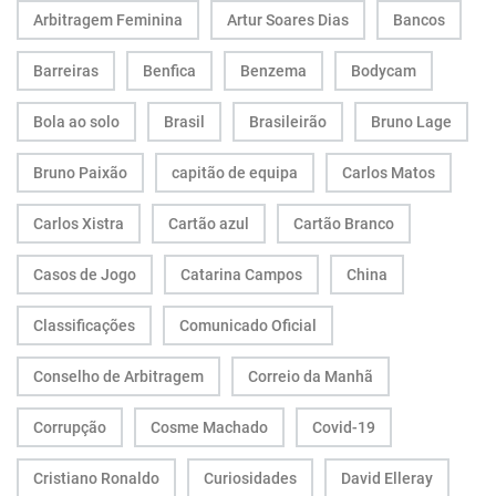
Arbitragem Feminina
Artur Soares Dias
Bancos
Barreiras
Benfica
Benzema
Bodycam
Bola ao solo
Brasil
Brasileirão
Bruno Lage
Bruno Paixão
capitão de equipa
Carlos Matos
Carlos Xistra
Cartão azul
Cartão Branco
Casos de Jogo
Catarina Campos
China
Classificações
Comunicado Oficial
Conselho de Arbitragem
Correio da Manhã
Corrupção
Cosme Machado
Covid-19
Cristiano Ronaldo
Curiosidades
David Elleray