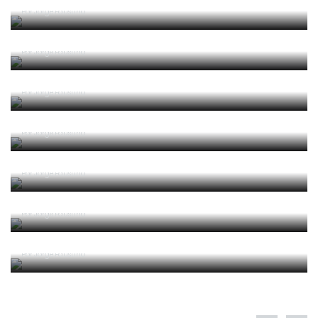
Reconhecer os erros
Por
Jorge Faustino
Competência e boa sorte
Por
Jorge Faustino
Era penálti sim
Por
Jorge Faustino
Um “não caso” de arbitragem
Por
Jorge Faustino
Entre os melhores do mundo
Por
Jorge Faustino
Critério e observação
Por
Jorge Faustino
Forma vs Conteúdo
Por
Jorge Faustino