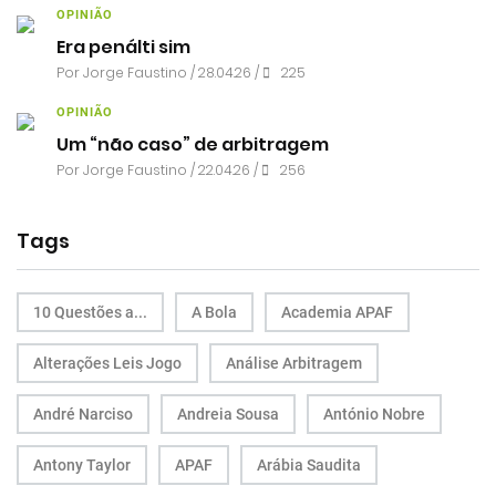
OPINIÃO
Era penálti sim
Por
Jorge Faustino
/ 28.04.26 /
225
OPINIÃO
Um “não caso” de arbitragem
Por
Jorge Faustino
/ 22.04.26 /
256
Tags
10 Questões a...
A Bola
Academia APAF
Alterações Leis Jogo
Análise Arbitragem
André Narciso
Andreia Sousa
António Nobre
Antony Taylor
APAF
Arábia Saudita