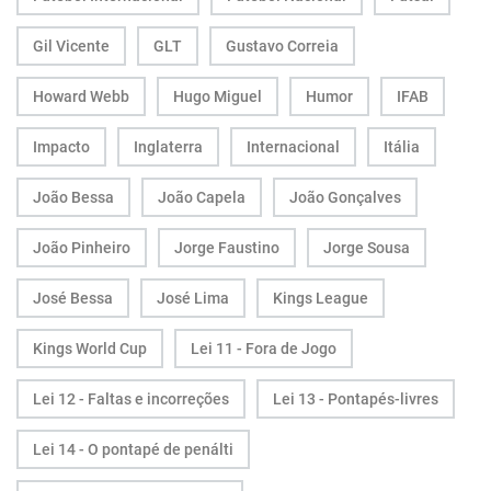
Gil Vicente
GLT
Gustavo Correia
Howard Webb
Hugo Miguel
Humor
IFAB
Impacto
Inglaterra
Internacional
Itália
João Bessa
João Capela
João Gonçalves
João Pinheiro
Jorge Faustino
Jorge Sousa
José Bessa
José Lima
Kings League
Kings World Cup
Lei 11 - Fora de Jogo
Lei 12 - Faltas e incorreções
Lei 13 - Pontapés-livres
Lei 14 - O pontapé de penálti