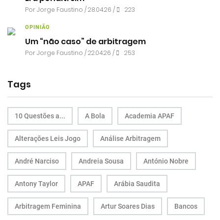
Por
Jorge Faustino
/ 28.04.26 /
223
OPINIÃO
Um “não caso” de arbitragem
Por
Jorge Faustino
/ 22.04.26 /
253
Tags
10 Questões a...
A Bola
Academia APAF
Alterações Leis Jogo
Análise Arbitragem
André Narciso
Andreia Sousa
António Nobre
Antony Taylor
APAF
Arábia Saudita
Arbitragem Feminina
Artur Soares Dias
Bancos