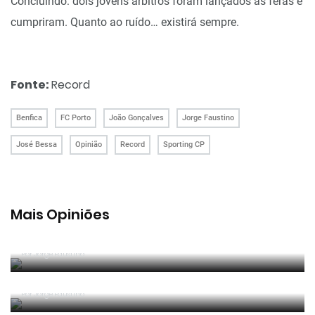
Concluindo: dois jovens árbitros foram lançados às feras e
cumpriram. Quanto ao ruído… existirá sempre.
Fonte:
Record
Benfica
FC Porto
João Gonçalves
Jorge Faustino
José Bessa
Opinião
Record
Sporting CP
Mais Opiniões
Guerra, Glória e Honra
Por
Jorge Faustino
Reconhecer os erros
Por
Jorge Faustino