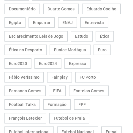
Documentário
Duarte Gomes
Eduardo Coelho
Egipto
Empurrar
ENAJ
Entrevista
Esclarecimento Leis de Jogo
Estudo
Ética
Ética no Desporto
Eunice Mortágua
Euro
Euro2020
Euro2024
Expresso
Fábio Veríssimo
Fair play
FC Porto
Fernando Gomes
FIFA
Fontelas Gomes
Football Talks
Formação
FPF
François Letexier
Futebol de Praia
Futebol Internacional
Futebol Nacional
Futsal