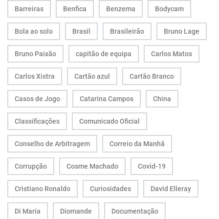
Barreiras
Benfica
Benzema
Bodycam
Bola ao solo
Brasil
Brasileirão
Bruno Lage
Bruno Paixão
capitão de equipa
Carlos Matos
Carlos Xistra
Cartão azul
Cartão Branco
Casos de Jogo
Catarina Campos
China
Classificações
Comunicado Oficial
Conselho de Arbitragem
Correio da Manhã
Corrupção
Cosme Machado
Covid-19
Cristiano Ronaldo
Curiosidades
David Elleray
Di Maria
Diomande
Documentação