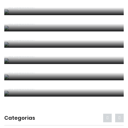
Competência e boa sorte
Por
Jorge Faustino
Era penálti sim
Por
Jorge Faustino
Um “não caso” de arbitragem
Por
Jorge Faustino
Entre os melhores do mundo
Por
Jorge Faustino
Critério e observação
Por
Jorge Faustino
Forma vs Conteúdo
Por
Jorge Faustino
Categorias