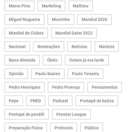
Marco Pina
Marketing
Mathieu
Miguel Nogueira
Mourinho
Mundial 2026
Mundial de Clubes
Mundial Qatar 2022
Nacional
Nomeações
Notícias
Núcleos
Nuno Almeida
Óbito
Ontem já era tarde
Opinião
Paulo Soares
Paulo Teixeira
Pedro Henriques
Pedro Proença
Pensamentos
Pepe
PNED
Podcast
Pontapé de baliza
Pontapé de penálti
Premier League
Preparação Física
Protocolo
Público