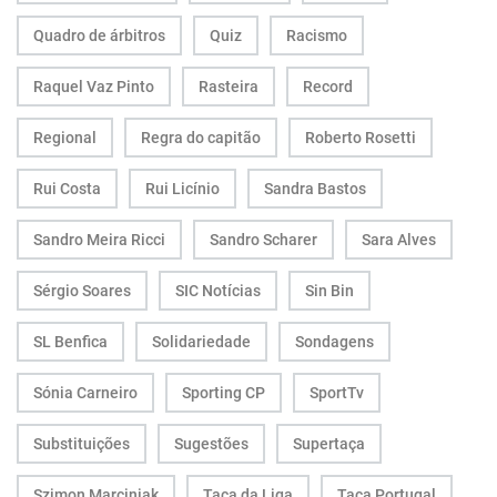
Quadro de árbitros
Quiz
Racismo
Raquel Vaz Pinto
Rasteira
Record
Regional
Regra do capitão
Roberto Rosetti
Rui Costa
Rui Licínio
Sandra Bastos
Sandro Meira Ricci
Sandro Scharer
Sara Alves
Sérgio Soares
SIC Notícias
Sin Bin
SL Benfica
Solidariedade
Sondagens
Sónia Carneiro
Sporting CP
SportTv
Substituições
Sugestões
Supertaça
Szimon Marciniak
Taça da Liga
Taça Portugal