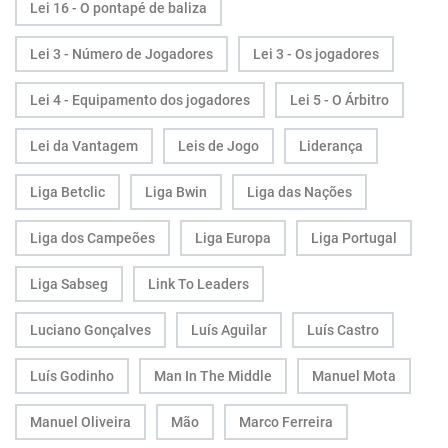
Lei 16 - O pontapé de baliza
Lei 3 - Número de Jogadores
Lei 3 - Os jogadores
Lei 4 - Equipamento dos jogadores
Lei 5 - O Árbitro
Lei da Vantagem
Leis de Jogo
Liderança
Liga Betclic
Liga Bwin
Liga das Nações
Liga dos Campeões
Liga Europa
Liga Portugal
Liga Sabseg
Link To Leaders
Luciano Gonçalves
Luís Aguilar
Luís Castro
Luís Godinho
Man In The Middle
Manuel Mota
Manuel Oliveira
Mão
Marco Ferreira