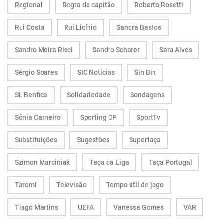
Regional
Regra do capitão
Roberto Rosetti
Rui Costa
Rui Licínio
Sandra Bastos
Sandro Meira Ricci
Sandro Scharer
Sara Alves
Sérgio Soares
SIC Notícias
Sin Bin
SL Benfica
Solidariedade
Sondagens
Sónia Carneiro
Sporting CP
SportTv
Substituições
Sugestões
Supertaça
Szimon Marciniak
Taça da Liga
Taça Portugal
Taremi
Televisão
Tempo útil de jogo
Tiago Martins
UEFA
Vanessa Gomes
VAR