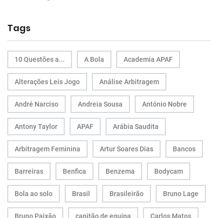
Tags
10 Questões a...
A Bola
Academia APAF
Alterações Leis Jogo
Análise Arbitragem
André Narciso
Andreia Sousa
António Nobre
Antony Taylor
APAF
Arábia Saudita
Arbitragem Feminina
Artur Soares Dias
Bancos
Barreiras
Benfica
Benzema
Bodycam
Bola ao solo
Brasil
Brasileirão
Bruno Lage
Bruno Paixão
capitão de equipa
Carlos Matos