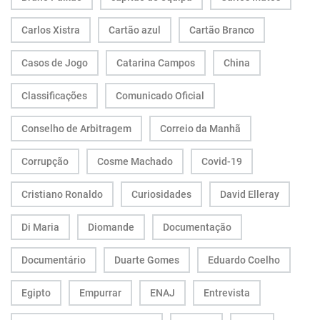
Carlos Xistra
Cartão azul
Cartão Branco
Casos de Jogo
Catarina Campos
China
Classificações
Comunicado Oficial
Conselho de Arbitragem
Correio da Manhã
Corrupção
Cosme Machado
Covid-19
Cristiano Ronaldo
Curiosidades
David Elleray
Di Maria
Diomande
Documentação
Documentário
Duarte Gomes
Eduardo Coelho
Egipto
Empurrar
ENAJ
Entrevista