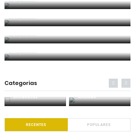
Por
Jorge Faustino
Entre os melhores do mundo
Por
Jorge Faustino
Critério e observação
Por
Jorge Faustino
Forma vs Conteúdo
Por
Jorge Faustino
Categorias
Entrevistas
Análises
RECENTES
POPULARES