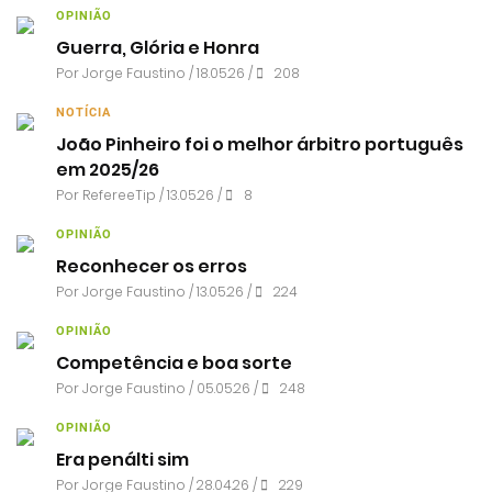
OPINIÃO
Guerra, Glória e Honra
Por
Jorge Faustino
/ 18.05.26 /
208
NOTÍCIA
João Pinheiro foi o melhor árbitro português
em 2025/26
Por RefereeTip / 13.05.26 /
8
OPINIÃO
Reconhecer os erros
Por
Jorge Faustino
/ 13.05.26 /
224
OPINIÃO
Competência e boa sorte
Por
Jorge Faustino
/ 05.05.26 /
248
OPINIÃO
Era penálti sim
Por
Jorge Faustino
/ 28.04.26 /
229