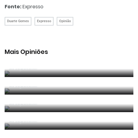
Fonte:
Expresso
Duarte Gomes
Expresso
Opinião
Mais Opiniões
Guerra, Glória e Honra
Por
Jorge Faustino
Reconhecer os erros
Por
Jorge Faustino
Competência e boa sorte
Por
Jorge Faustino
Era penálti sim
Por
Jorge Faustino
Um “não caso” de arbitragem