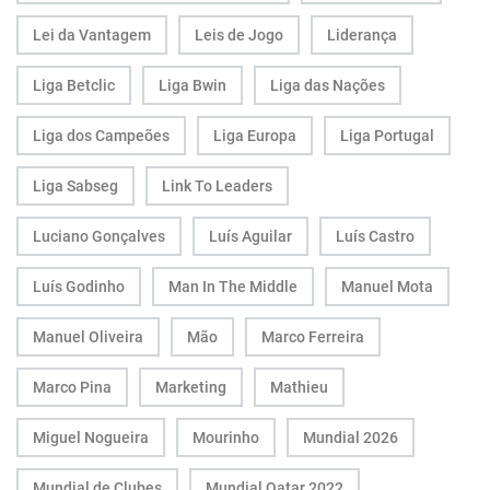
Lei da Vantagem
Leis de Jogo
Liderança
Liga Betclic
Liga Bwin
Liga das Nações
Liga dos Campeões
Liga Europa
Liga Portugal
Liga Sabseg
Link To Leaders
Luciano Gonçalves
Luís Aguilar
Luís Castro
Luís Godinho
Man In The Middle
Manuel Mota
Manuel Oliveira
Mão
Marco Ferreira
Marco Pina
Marketing
Mathieu
Miguel Nogueira
Mourinho
Mundial 2026
Mundial de Clubes
Mundial Qatar 2022