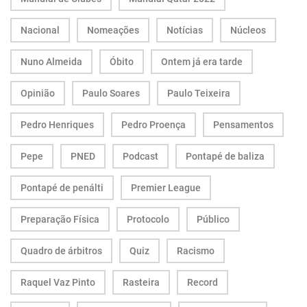
Nacional
Nomeações
Notícias
Núcleos
Nuno Almeida
Óbito
Ontem já era tarde
Opinião
Paulo Soares
Paulo Teixeira
Pedro Henriques
Pedro Proença
Pensamentos
Pepe
PNED
Podcast
Pontapé de baliza
Pontapé de penálti
Premier League
Preparação Física
Protocolo
Público
Quadro de árbitros
Quiz
Racismo
Raquel Vaz Pinto
Rasteira
Record