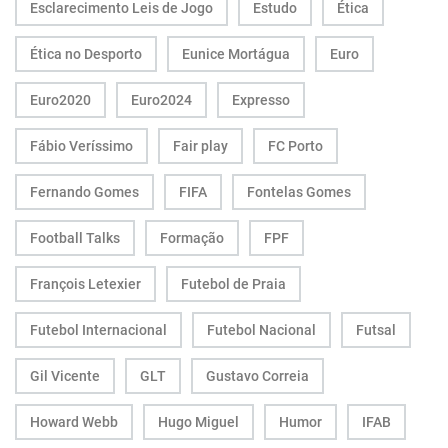
Esclarecimento Leis de Jogo
Estudo
Ética
Ética no Desporto
Eunice Mortágua
Euro
Euro2020
Euro2024
Expresso
Fábio Veríssimo
Fair play
FC Porto
Fernando Gomes
FIFA
Fontelas Gomes
Football Talks
Formação
FPF
François Letexier
Futebol de Praia
Futebol Internacional
Futebol Nacional
Futsal
Gil Vicente
GLT
Gustavo Correia
Howard Webb
Hugo Miguel
Humor
IFAB