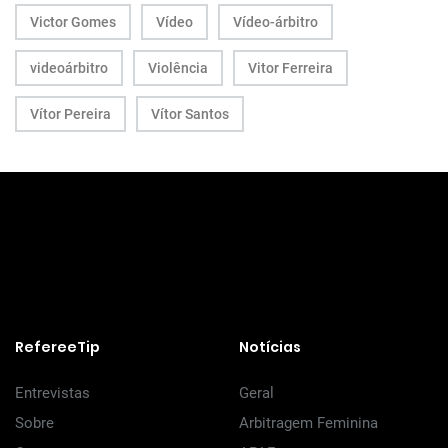
Victor Gomes
Vídeo
Vídeo-árbitro
videoárbitro
Violência
Vitor Ferreira
Vítor Pereira
Vítor Santos
RefereeTip
Notícias
Entrevistas
Geral
Sobre
Arbitragem Feminina