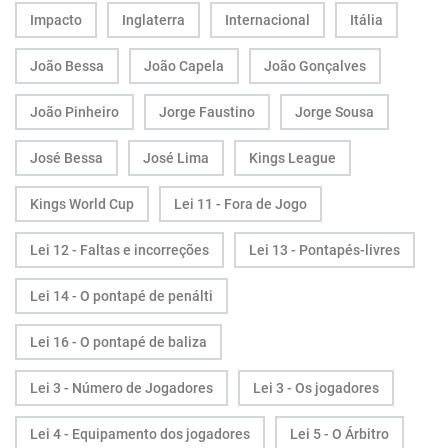
Impacto
Inglaterra
Internacional
Itália
João Bessa
João Capela
João Gonçalves
João Pinheiro
Jorge Faustino
Jorge Sousa
José Bessa
José Lima
Kings League
Kings World Cup
Lei 11 - Fora de Jogo
Lei 12 - Faltas e incorreções
Lei 13 - Pontapés-livres
Lei 14 - O pontapé de penálti
Lei 16 - O pontapé de baliza
Lei 3 - Número de Jogadores
Lei 3 - Os jogadores
Lei 4 - Equipamento dos jogadores
Lei 5 - O Árbitro