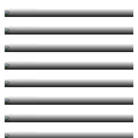
Guerra, Glória e Honra
Por
Jorge Faustino
Reconhecer os erros
Por
Jorge Faustino
Competência e boa sorte
Por
Jorge Faustino
Era penálti sim
Por
Jorge Faustino
Um “não caso” de arbitragem
Por
Jorge Faustino
Entre os melhores do mundo
Por
Jorge Faustino
Critério e observação
Por
Jorge Faustino
Forma vs Conteúdo
Por
Jorge Faustino