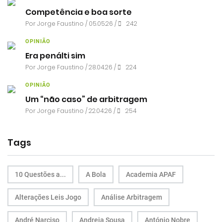
Competência e boa sorte
Por
Jorge Faustino
/ 05.05.26 /
242
OPINIÃO
Era penálti sim
Por
Jorge Faustino
/ 28.04.26 /
224
OPINIÃO
Um “não caso” de arbitragem
Por
Jorge Faustino
/ 22.04.26 /
254
Tags
10 Questões a...
A Bola
Academia APAF
Alterações Leis Jogo
Análise Arbitragem
André Narciso
Andreia Sousa
António Nobre