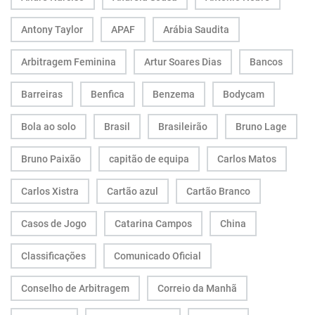
Antony Taylor
APAF
Arábia Saudita
Arbitragem Feminina
Artur Soares Dias
Bancos
Barreiras
Benfica
Benzema
Bodycam
Bola ao solo
Brasil
Brasileirão
Bruno Lage
Bruno Paixão
capitão de equipa
Carlos Matos
Carlos Xistra
Cartão azul
Cartão Branco
Casos de Jogo
Catarina Campos
China
Classificações
Comunicado Oficial
Conselho de Arbitragem
Correio da Manhã