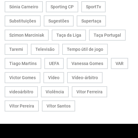
Sónia Carneiro
Sporting CP
SportTv
Substituições
Sugestões
Supertaça
Szimon Marciniak
Taça da Liga
Taça Portugal
Taremi
Televisão
Tempo útil de jogo
Tiago Martins
UEFA
Vanessa Gomes
VAR
Victor Gomes
Vídeo
Vídeo-árbitro
videoárbitro
Violência
Vitor Ferreira
Vítor Pereira
Vítor Santos