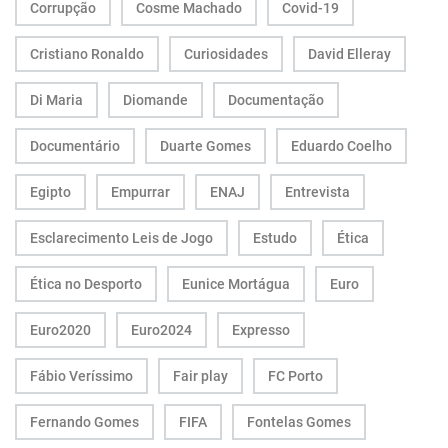
Corrupção
Cosme Machado
Covid-19
Cristiano Ronaldo
Curiosidades
David Elleray
Di Maria
Diomande
Documentação
Documentário
Duarte Gomes
Eduardo Coelho
Egipto
Empurrar
ENAJ
Entrevista
Esclarecimento Leis de Jogo
Estudo
Ética
Ética no Desporto
Eunice Mortágua
Euro
Euro2020
Euro2024
Expresso
Fábio Veríssimo
Fair play
FC Porto
Fernando Gomes
FIFA
Fontelas Gomes