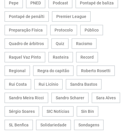
Pepe
PNED
Podcast
Pontapé de baliza
Pontapé de penálti
Premier League
Preparação Física
Protocolo
Público
Quadro de árbitros
Quiz
Racismo
Raquel Vaz Pinto
Rasteira
Record
Regional
Regra do capitão
Roberto Rosetti
Rui Costa
Rui Licínio
Sandra Bastos
Sandro Meira Ricci
Sandro Scharer
Sara Alves
Sérgio Soares
SIC Notícias
Sin Bin
SL Benfica
Solidariedade
Sondagens