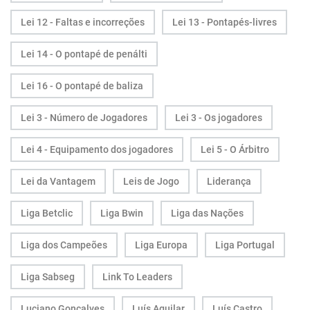
Lei 12 - Faltas e incorreções
Lei 13 - Pontapés-livres
Lei 14 - O pontapé de penálti
Lei 16 - O pontapé de baliza
Lei 3 - Número de Jogadores
Lei 3 - Os jogadores
Lei 4 - Equipamento dos jogadores
Lei 5 - O Árbitro
Lei da Vantagem
Leis de Jogo
Liderança
Liga Betclic
Liga Bwin
Liga das Nações
Liga dos Campeões
Liga Europa
Liga Portugal
Liga Sabseg
Link To Leaders
Luciano Gonçalves
Luís Aguilar
Luís Castro