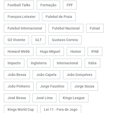
Football Talks
Formação
FPF
François Letexier
Futebol de Praia
Futebol Internacional
Futebol Nacional
Futsal
Gil Vicente
GLT
Gustavo Correia
Howard Webb
Hugo Miguel
Humor
IFAB
Impacto
Inglaterra
Internacional
Itália
João Bessa
João Capela
João Gonçalves
João Pinheiro
Jorge Faustino
Jorge Sousa
José Bessa
José Lima
Kings League
Kings World Cup
Lei 11 - Fora de Jogo