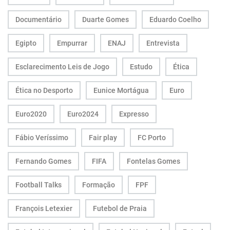
Documentário
Duarte Gomes
Eduardo Coelho
Egipto
Empurrar
ENAJ
Entrevista
Esclarecimento Leis de Jogo
Estudo
Ética
Ética no Desporto
Eunice Mortágua
Euro
Euro2020
Euro2024
Expresso
Fábio Veríssimo
Fair play
FC Porto
Fernando Gomes
FIFA
Fontelas Gomes
Football Talks
Formação
FPF
François Letexier
Futebol de Praia