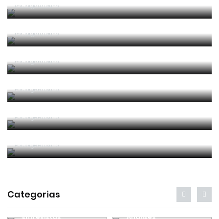
Por
Jorge Faustino
Era penálti sim
Por
Jorge Faustino
Um “não caso” de arbitragem
Por
Jorge Faustino
Entre os melhores do mundo
Por
Jorge Faustino
Critério e observação
Por
Jorge Faustino
Forma vs Conteúdo
Por
Jorge Faustino
Categorias
Entrevistas
Análises