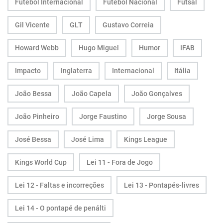
Futebol Internacional
Futebol Nacional
Futsal
Gil Vicente
GLT
Gustavo Correia
Howard Webb
Hugo Miguel
Humor
IFAB
Impacto
Inglaterra
Internacional
Itália
João Bessa
João Capela
João Gonçalves
João Pinheiro
Jorge Faustino
Jorge Sousa
José Bessa
José Lima
Kings League
Kings World Cup
Lei 11 - Fora de Jogo
Lei 12 - Faltas e incorreções
Lei 13 - Pontapés-livres
Lei 14 - O pontapé de penálti