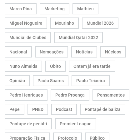
Marco Pina
Marketing
Mathieu
Miguel Nogueira
Mourinho
Mundial 2026
Mundial de Clubes
Mundial Qatar 2022
Nacional
Nomeações
Notícias
Núcleos
Nuno Almeida
Óbito
Ontem já era tarde
Opinião
Paulo Soares
Paulo Teixeira
Pedro Henriques
Pedro Proença
Pensamentos
Pepe
PNED
Podcast
Pontapé de baliza
Pontapé de penálti
Premier League
Preparação Física
Protocolo
Público