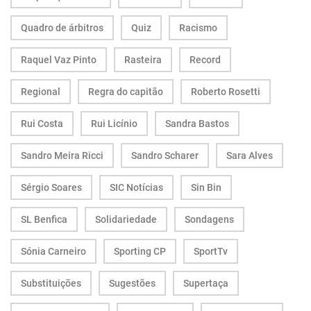
Quadro de árbitros
Quiz
Racismo
Raquel Vaz Pinto
Rasteira
Record
Regional
Regra do capitão
Roberto Rosetti
Rui Costa
Rui Licínio
Sandra Bastos
Sandro Meira Ricci
Sandro Scharer
Sara Alves
Sérgio Soares
SIC Notícias
Sin Bin
SL Benfica
Solidariedade
Sondagens
Sónia Carneiro
Sporting CP
SportTv
Substituições
Sugestões
Supertaça