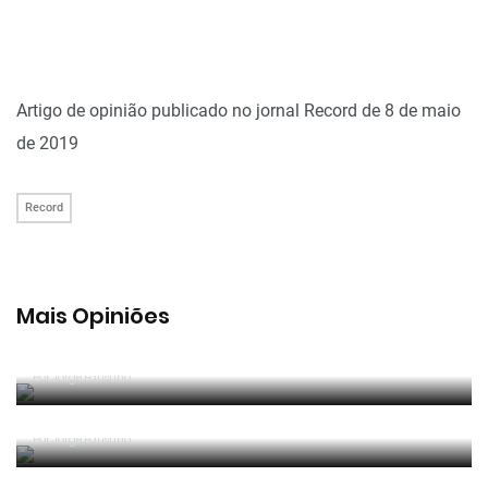
Artigo de opinião publicado no jornal Record de 8 de maio
de 2019
Record
Mais Opiniões
Guerra, Glória e Honra
Por
Jorge Faustino
Reconhecer os erros
Por
Jorge Faustino
Competência e boa sorte