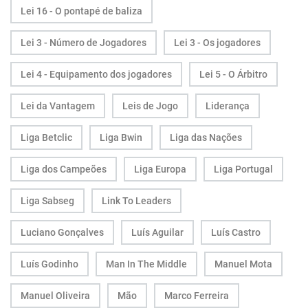
Lei 16 - O pontapé de baliza
Lei 3 - Número de Jogadores
Lei 3 - Os jogadores
Lei 4 - Equipamento dos jogadores
Lei 5 - O Árbitro
Lei da Vantagem
Leis de Jogo
Liderança
Liga Betclic
Liga Bwin
Liga das Nações
Liga dos Campeões
Liga Europa
Liga Portugal
Liga Sabseg
Link To Leaders
Luciano Gonçalves
Luís Aguilar
Luís Castro
Luís Godinho
Man In The Middle
Manuel Mota
Manuel Oliveira
Mão
Marco Ferreira