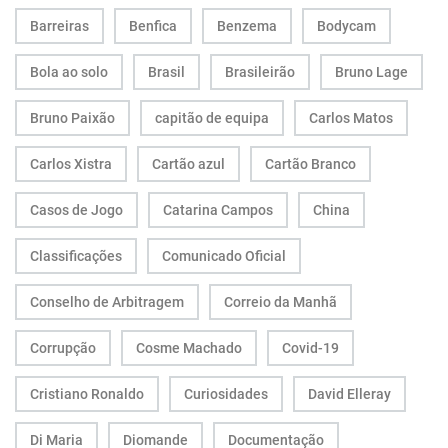
Barreiras
Benfica
Benzema
Bodycam
Bola ao solo
Brasil
Brasileirão
Bruno Lage
Bruno Paixão
capitão de equipa
Carlos Matos
Carlos Xistra
Cartão azul
Cartão Branco
Casos de Jogo
Catarina Campos
China
Classificações
Comunicado Oficial
Conselho de Arbitragem
Correio da Manhã
Corrupção
Cosme Machado
Covid-19
Cristiano Ronaldo
Curiosidades
David Elleray
Di Maria
Diomande
Documentação