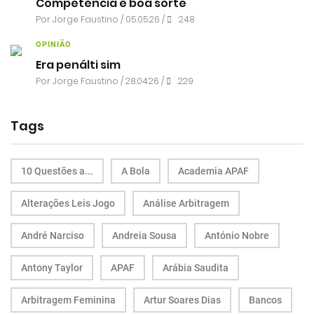
Competência e boa sorte
Por
Jorge Faustino
/ 05.05.26 /
248
OPINIÃO
Era penálti sim
Por
Jorge Faustino
/ 28.04.26 /
229
Tags
10 Questões a...
A Bola
Academia APAF
Alterações Leis Jogo
Análise Arbitragem
André Narciso
Andreia Sousa
António Nobre
Antony Taylor
APAF
Arábia Saudita
Arbitragem Feminina
Artur Soares Dias
Bancos