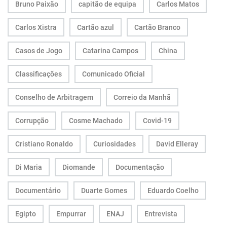
Bruno Paixão
capitão de equipa
Carlos Matos
Carlos Xistra
Cartão azul
Cartão Branco
Casos de Jogo
Catarina Campos
China
Classificações
Comunicado Oficial
Conselho de Arbitragem
Correio da Manhã
Corrupção
Cosme Machado
Covid-19
Cristiano Ronaldo
Curiosidades
David Elleray
Di Maria
Diomande
Documentação
Documentário
Duarte Gomes
Eduardo Coelho
Egipto
Empurrar
ENAJ
Entrevista