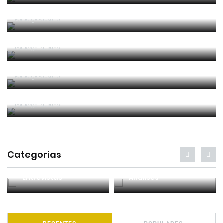
Um “não caso” de arbitragem
Por
Jorge Faustino
Entre os melhores do mundo
Por
Jorge Faustino
Critério e observação
Por
Jorge Faustino
Forma vs Conteúdo
Por
Jorge Faustino
Categorias
Entrevistas
Análises