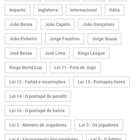
Impacto
Inglaterra
Internacional
Itália
João Bessa
João Capela
João Gonçalves
João Pinheiro
Jorge Faustino
Jorge Sousa
José Bessa
José Lima
Kings League
Kings World Cup
Lei 11 - Fora de Jogo
Lei 12 - Faltas e incorreções
Lei 13 - Pontapés-livres
Lei 14 - O pontapé de penálti
Lei 16 - O pontapé de baliza
Lei 3 - Número de Jogadores
Lei 3 - Os jogadores
Lei 4 - Equipamento dos jogadores
Lei 5 - O Árbitro