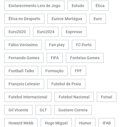
Esclarecimento Leis de Jogo
Estudo
Ética
Ética no Desporto
Eunice Mortágua
Euro
Euro2020
Euro2024
Expresso
Fábio Veríssimo
Fair play
FC Porto
Fernando Gomes
FIFA
Fontelas Gomes
Football Talks
Formação
FPF
François Letexier
Futebol de Praia
Futebol Internacional
Futebol Nacional
Futsal
Gil Vicente
GLT
Gustavo Correia
Howard Webb
Hugo Miguel
Humor
IFAB