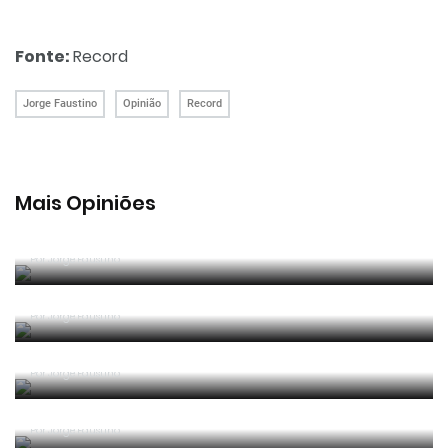
Fonte:
Record
Jorge Faustino
Opinião
Record
Mais Opiniões
Guerra, Glória e Honra
Por
Jorge Faustino
Reconhecer os erros
Por
Jorge Faustino
Competência e boa sorte
Por
Jorge Faustino
Era penálti sim
Por
Jorge Faustino