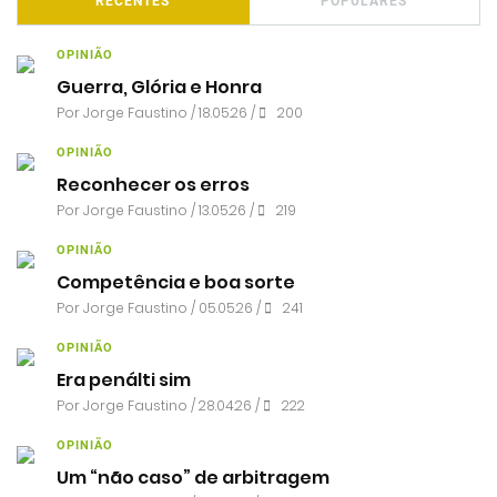
RECENTES
POPULARES
OPINIÃO
Guerra, Glória e Honra
Por
Jorge Faustino
/ 18.05.26 /
200
OPINIÃO
Reconhecer os erros
Por
Jorge Faustino
/ 13.05.26 /
219
OPINIÃO
Competência e boa sorte
Por
Jorge Faustino
/ 05.05.26 /
241
OPINIÃO
Era penálti sim
Por
Jorge Faustino
/ 28.04.26 /
222
OPINIÃO
Um “não caso” de arbitragem