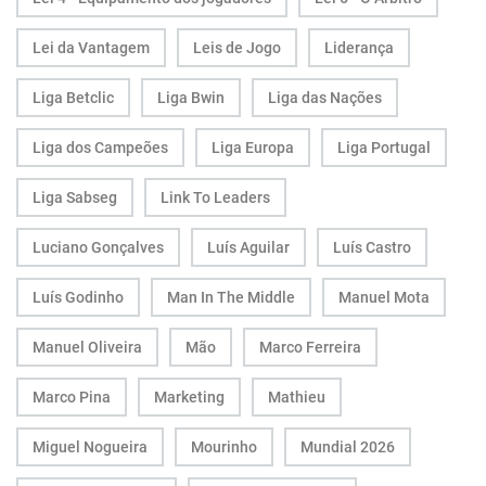
Lei da Vantagem
Leis de Jogo
Liderança
Liga Betclic
Liga Bwin
Liga das Nações
Liga dos Campeões
Liga Europa
Liga Portugal
Liga Sabseg
Link To Leaders
Luciano Gonçalves
Luís Aguilar
Luís Castro
Luís Godinho
Man In The Middle
Manuel Mota
Manuel Oliveira
Mão
Marco Ferreira
Marco Pina
Marketing
Mathieu
Miguel Nogueira
Mourinho
Mundial 2026