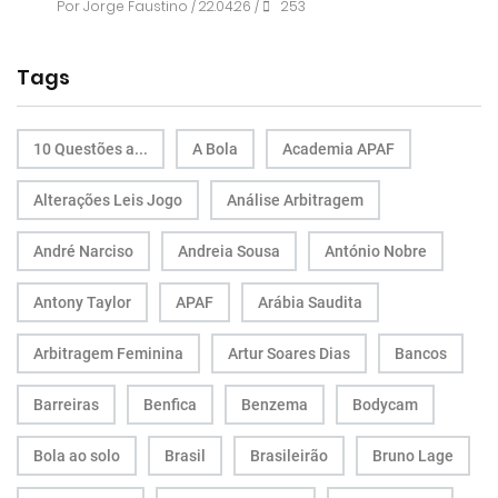
Por
Jorge Faustino
/ 22.04.26 /
253
Tags
10 Questões a...
A Bola
Academia APAF
Alterações Leis Jogo
Análise Arbitragem
André Narciso
Andreia Sousa
António Nobre
Antony Taylor
APAF
Arábia Saudita
Arbitragem Feminina
Artur Soares Dias
Bancos
Barreiras
Benfica
Benzema
Bodycam
Bola ao solo
Brasil
Brasileirão
Bruno Lage