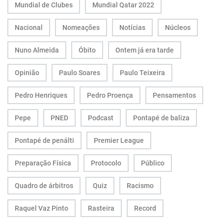
Mundial de Clubes
Mundial Qatar 2022
Nacional
Nomeações
Notícias
Núcleos
Nuno Almeida
Óbito
Ontem já era tarde
Opinião
Paulo Soares
Paulo Teixeira
Pedro Henriques
Pedro Proença
Pensamentos
Pepe
PNED
Podcast
Pontapé de baliza
Pontapé de penálti
Premier League
Preparação Física
Protocolo
Público
Quadro de árbitros
Quiz
Racismo
Raquel Vaz Pinto
Rasteira
Record