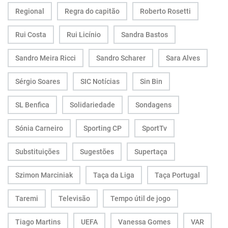
Regional
Regra do capitão
Roberto Rosetti
Rui Costa
Rui Licínio
Sandra Bastos
Sandro Meira Ricci
Sandro Scharer
Sara Alves
Sérgio Soares
SIC Notícias
Sin Bin
SL Benfica
Solidariedade
Sondagens
Sónia Carneiro
Sporting CP
SportTv
Substituições
Sugestões
Supertaça
Szimon Marciniak
Taça da Liga
Taça Portugal
Taremi
Televisão
Tempo útil de jogo
Tiago Martins
UEFA
Vanessa Gomes
VAR