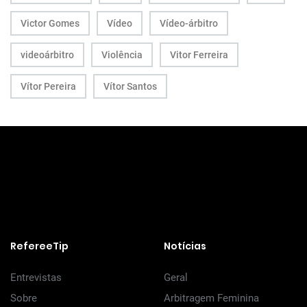
Victor Gomes
Vídeo
Vídeo-árbitro
videoárbitro
Violência
Vitor Ferreira
Vítor Pereira
Vítor Santos
RefereeTip
Notícias
Entrevistas
Geral
Sobre
Arbitragem Feminina