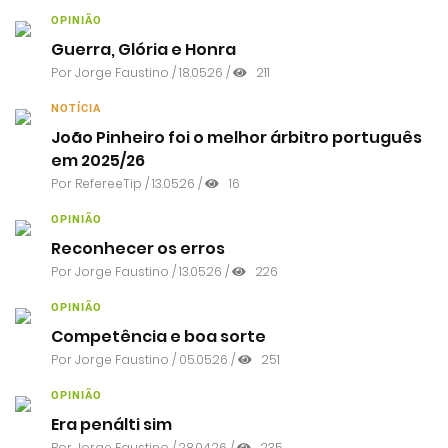
OPINIÃO
Guerra, Glória e Honra
Por
Jorge Faustino
/ 18.05.26 /
211
NOTÍCIA
João Pinheiro foi o melhor árbitro português
em 2025/26
Por RefereeTip / 13.05.26 /
16
OPINIÃO
Reconhecer os erros
Por
Jorge Faustino
/ 13.05.26 /
226
OPINIÃO
Competência e boa sorte
Por
Jorge Faustino
/ 05.05.26 /
251
OPINIÃO
Era penálti sim
Por
Jorge Faustino
/ 28.04.26 /
235