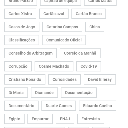
Bruno Paixão
capitão de equipa
Carlos Matos
Carlos Xistra
Cartão azul
Cartão Branco
Casos de Jogo
Catarina Campos
China
Classificações
Comunicado Oficial
Conselho de Arbitragem
Correio da Manhã
Corrupção
Cosme Machado
Covid-19
Cristiano Ronaldo
Curiosidades
David Elleray
Di Maria
Diomande
Documentação
Documentário
Duarte Gomes
Eduardo Coelho
Egipto
Empurrar
ENAJ
Entrevista