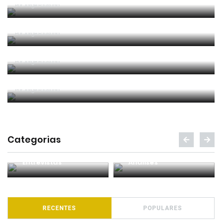
Por
Jorge Faustino
Entre os melhores do mundo
Por
Jorge Faustino
Critério e observação
Por
Jorge Faustino
Forma vs Conteúdo
Por
Jorge Faustino
Categorias
Entrevistas
Análises
RECENTES
POPULARES