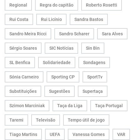
Regional
Regra do capitão
Roberto Rosetti
Rui Costa
Rui Licínio
Sandra Bastos
Sandro Meira Ricci
Sandro Scharer
Sara Alves
Sérgio Soares
SIC Notícias
Sin Bin
SL Benfica
Solidariedade
Sondagens
Sónia Carneiro
Sporting CP
SportTv
Substituições
Sugestões
Supertaça
Szimon Marciniak
Taça da Liga
Taça Portugal
Taremi
Televisão
Tempo útil de jogo
Tiago Martins
UEFA
Vanessa Gomes
VAR