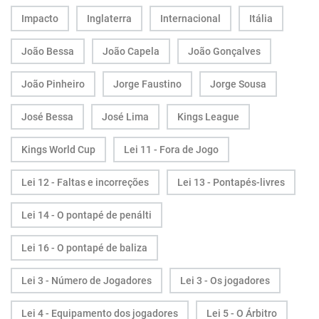
Impacto
Inglaterra
Internacional
Itália
João Bessa
João Capela
João Gonçalves
João Pinheiro
Jorge Faustino
Jorge Sousa
José Bessa
José Lima
Kings League
Kings World Cup
Lei 11 - Fora de Jogo
Lei 12 - Faltas e incorreções
Lei 13 - Pontapés-livres
Lei 14 - O pontapé de penálti
Lei 16 - O pontapé de baliza
Lei 3 - Número de Jogadores
Lei 3 - Os jogadores
Lei 4 - Equipamento dos jogadores
Lei 5 - O Árbitro