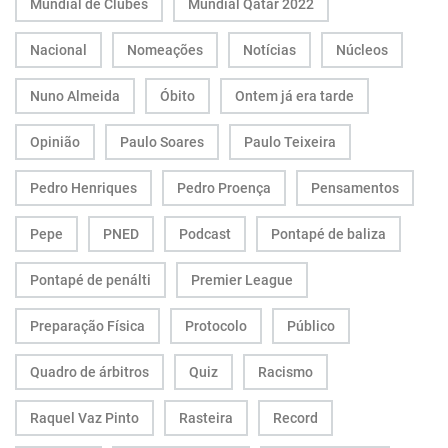
Mundial de Clubes
Mundial Qatar 2022
Nacional
Nomeações
Notícias
Núcleos
Nuno Almeida
Óbito
Ontem já era tarde
Opinião
Paulo Soares
Paulo Teixeira
Pedro Henriques
Pedro Proença
Pensamentos
Pepe
PNED
Podcast
Pontapé de baliza
Pontapé de penálti
Premier League
Preparação Física
Protocolo
Público
Quadro de árbitros
Quiz
Racismo
Raquel Vaz Pinto
Rasteira
Record