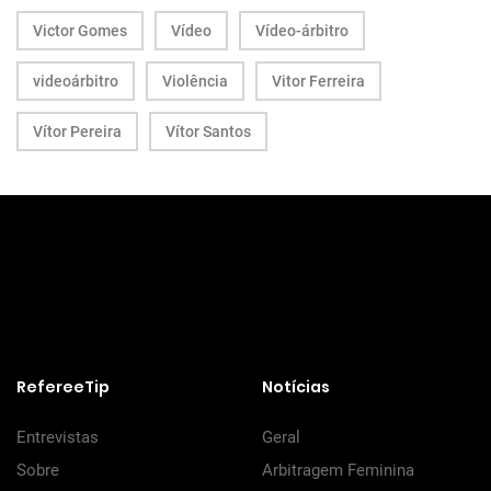
Victor Gomes
Vídeo
Vídeo-árbitro
videoárbitro
Violência
Vitor Ferreira
Vítor Pereira
Vítor Santos
RefereeTip
Notícias
Entrevistas
Geral
Sobre
Arbitragem Feminina