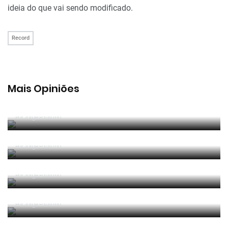
ideia do que vai sendo modificado.
Record
Mais Opiniões
Guerra, Glória e Honra
Por
Jorge Faustino
Reconhecer os erros
Por
Jorge Faustino
Competência e boa sorte
Por
Jorge Faustino
Era penálti sim
Por
Jorge Faustino
Um “não caso” de arbitragem