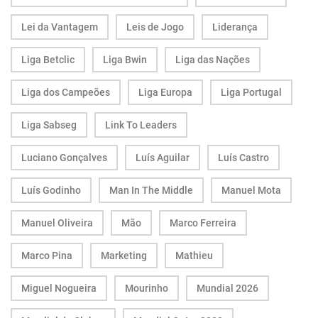
Lei da Vantagem
Leis de Jogo
Liderança
Liga Betclic
Liga Bwin
Liga das Nações
Liga dos Campeões
Liga Europa
Liga Portugal
Liga Sabseg
Link To Leaders
Luciano Gonçalves
Luís Aguilar
Luís Castro
Luís Godinho
Man In The Middle
Manuel Mota
Manuel Oliveira
Mão
Marco Ferreira
Marco Pina
Marketing
Mathieu
Miguel Nogueira
Mourinho
Mundial 2026