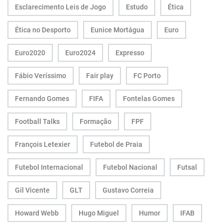
Esclarecimento Leis de Jogo
Estudo
Ética
Ética no Desporto
Eunice Mortágua
Euro
Euro2020
Euro2024
Expresso
Fábio Veríssimo
Fair play
FC Porto
Fernando Gomes
FIFA
Fontelas Gomes
Football Talks
Formação
FPF
François Letexier
Futebol de Praia
Futebol Internacional
Futebol Nacional
Futsal
Gil Vicente
GLT
Gustavo Correia
Howard Webb
Hugo Miguel
Humor
IFAB