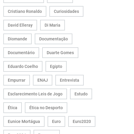
Cristiano Ronaldo
Curiosidades
David Elleray
Di Maria
Diomande
Documentação
Documentário
Duarte Gomes
Eduardo Coelho
Egipto
Empurrar
ENAJ
Entrevista
Esclarecimento Leis de Jogo
Estudo
Ética
Ética no Desporto
Eunice Mortágua
Euro
Euro2020