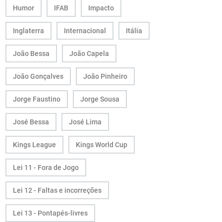
Humor
IFAB
Impacto
Inglaterra
Internacional
Itália
João Bessa
João Capela
João Gonçalves
João Pinheiro
Jorge Faustino
Jorge Sousa
José Bessa
José Lima
Kings League
Kings World Cup
Lei 11 - Fora de Jogo
Lei 12 - Faltas e incorreções
Lei 13 - Pontapés-livres