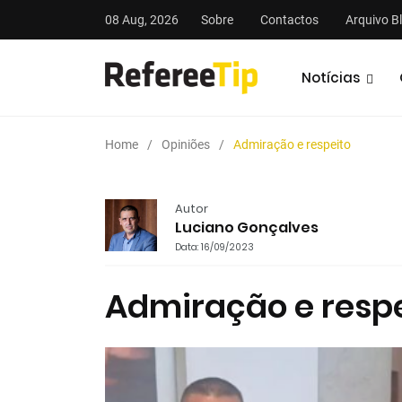
08 Aug, 2026
Sobre
Contactos
Arquivo B
Notícias
Home
Opiniões
Admiração e respeito
Autor
Luciano Gonçalves
Data: 16/09/2023
stas
Análises
Podcasts
Admiração e respe