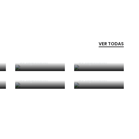
VER TODAS
Competência e
boa sorte
Era penálti sim
Por
Jorge Faustino
Por
Jorge Faustino
Critério e
Forma vs
observação
Conteúdo
Por
Jorge Faustino
Por
Jorge Faustino