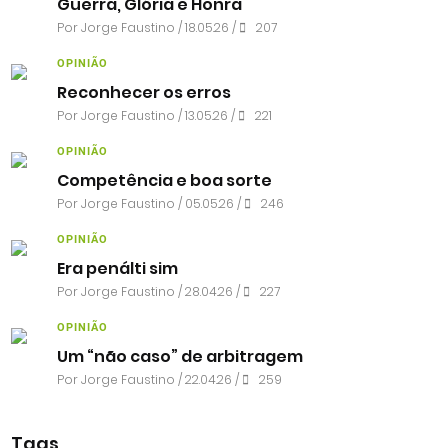
Guerra, Glória e Honra
Por
Jorge Faustino
/ 18.05.26 /
207
OPINIÃO
Reconhecer os erros
Por
Jorge Faustino
/ 13.05.26 /
221
OPINIÃO
Competência e boa sorte
Por
Jorge Faustino
/ 05.05.26 /
246
OPINIÃO
Era penálti sim
Por
Jorge Faustino
/ 28.04.26 /
227
OPINIÃO
Um “não caso” de arbitragem
Por
Jorge Faustino
/ 22.04.26 /
259
Tags