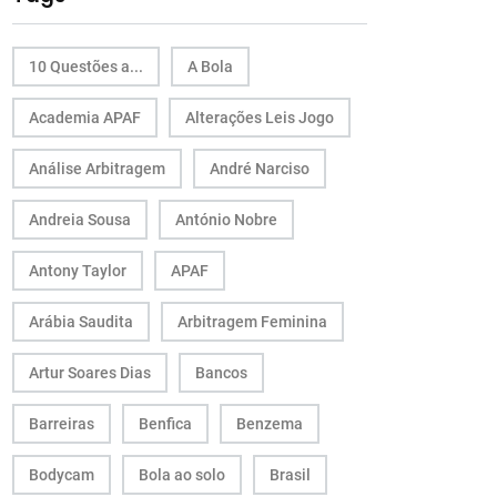
10 Questões a...
A Bola
Academia APAF
Alterações Leis Jogo
Análise Arbitragem
André Narciso
Andreia Sousa
António Nobre
Antony Taylor
APAF
Arábia Saudita
Arbitragem Feminina
Artur Soares Dias
Bancos
Barreiras
Benfica
Benzema
Bodycam
Bola ao solo
Brasil