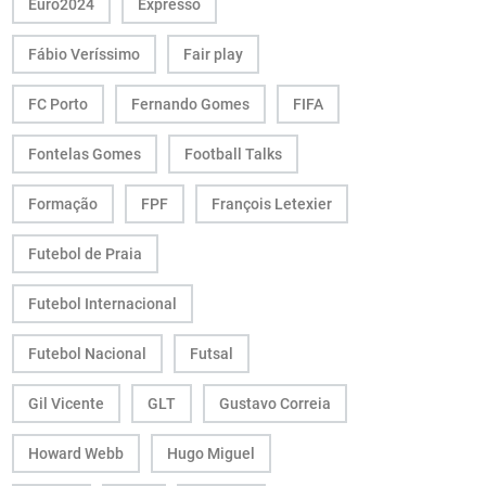
Euro2024
Expresso
Fábio Veríssimo
Fair play
FC Porto
Fernando Gomes
FIFA
Fontelas Gomes
Football Talks
Formação
FPF
François Letexier
Futebol de Praia
Futebol Internacional
Futebol Nacional
Futsal
Gil Vicente
GLT
Gustavo Correia
Howard Webb
Hugo Miguel