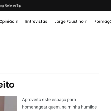
log RefereeTip
Opinião
Entrevistas
Jorge Faustino
Formaç
Notícias
Opiniões
ito
Aproveito este espaço para
homenagear quem, na minha humilde