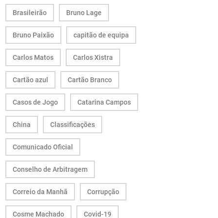
Brasileirão
Bruno Lage
Bruno Paixão
capitão de equipa
Carlos Matos
Carlos Xistra
Cartão azul
Cartão Branco
Casos de Jogo
Catarina Campos
China
Classificações
Comunicado Oficial
Conselho de Arbitragem
Correio da Manhã
Corrupção
Cosme Machado
Covid-19