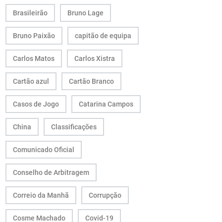
Brasileirão
Bruno Lage
Bruno Paixão
capitão de equipa
Carlos Matos
Carlos Xistra
Cartão azul
Cartão Branco
Casos de Jogo
Catarina Campos
China
Classificações
Comunicado Oficial
Conselho de Arbitragem
Correio da Manhã
Corrupção
Cosme Machado
Covid-19