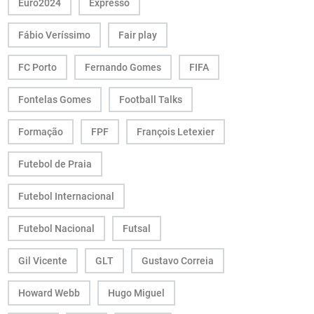
Euro2024
Expresso
Fábio Veríssimo
Fair play
FC Porto
Fernando Gomes
FIFA
Fontelas Gomes
Football Talks
Formação
FPF
François Letexier
Futebol de Praia
Futebol Internacional
Futebol Nacional
Futsal
Gil Vicente
GLT
Gustavo Correia
Howard Webb
Hugo Miguel