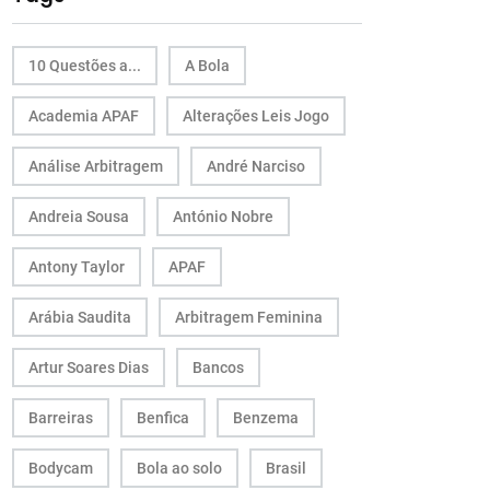
10 Questões a...
A Bola
Academia APAF
Alterações Leis Jogo
Análise Arbitragem
André Narciso
Andreia Sousa
António Nobre
Antony Taylor
APAF
Arábia Saudita
Arbitragem Feminina
Artur Soares Dias
Bancos
Barreiras
Benfica
Benzema
Bodycam
Bola ao solo
Brasil