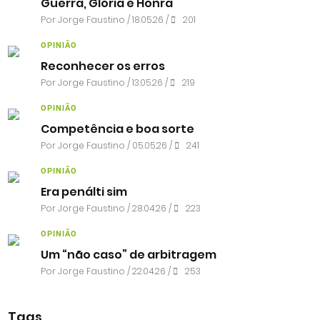
Guerra, Glória e Honra
Por
Jorge Faustino
/ 18.05.26 /
201
OPINIÃO
Reconhecer os erros
Por
Jorge Faustino
/ 13.05.26 /
219
OPINIÃO
Competência e boa sorte
Por
Jorge Faustino
/ 05.05.26 /
241
OPINIÃO
Era penálti sim
Por
Jorge Faustino
/ 28.04.26 /
223
OPINIÃO
Um “não caso” de arbitragem
Por
Jorge Faustino
/ 22.04.26 /
253
Tags