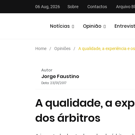
06 Aug, 2026
Sobre
Contactos
Arquivo B
Notícias
Opinião
Entrevis
Home
Opiniões
A qualidade, a experiência e os
Autor
Jorge Faustino
Data: 23/01/2017
stas
Análises
Podcasts
A qualidade, a exp
dos árbitros