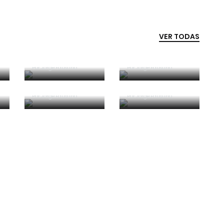
VER TODAS
Competência e
boa sorte
Era penálti sim
Por
Jorge Faustino
Por
Jorge Faustino
Critério e
Forma vs
observação
Conteúdo
Por
Jorge Faustino
Por
Jorge Faustino