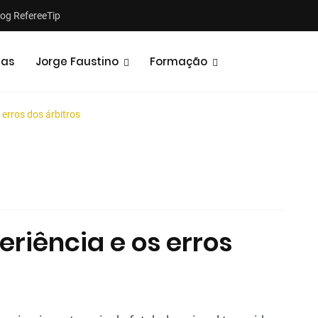
log RefereeTip
tas
Jorge Faustino
Formação
 erros dos árbitros
Notícias
Opiniões
eriência e os erros