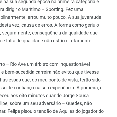
te na sua segunda época na primeira categoria e
a dirigir o Marítimo – Sporting. Fez uma
iplinarmente, errou muito pouco. A sua juventude
desta vez, causa de erros. A forma como geriu o
m, seguramente, consequência da qualidade que
a e falta de qualidade não estão diretamente
rto – Rio Ave um árbitro com inquestionável
 e bem-sucedida carreira não evitou que tivesse
lhas essas que, do meu ponto de vista, terão sido
o de confiança na sua experiência. A primeira, e
nteceu aos oito minutos quando Jorge Sousa
Felipe, sobre um seu adversário – Guedes, não
ar. Felipe pisou o tendão de Aquiles do jogador do