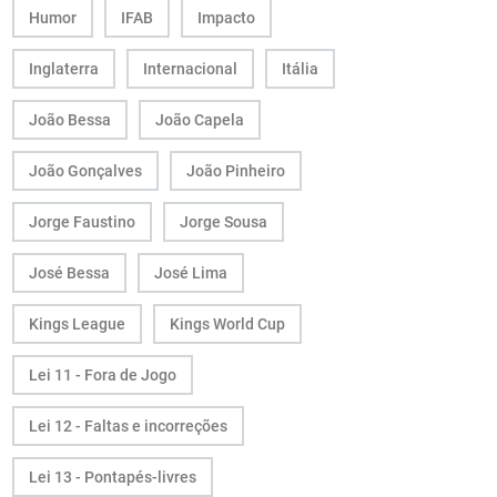
Humor
IFAB
Impacto
Inglaterra
Internacional
Itália
João Bessa
João Capela
João Gonçalves
João Pinheiro
Jorge Faustino
Jorge Sousa
José Bessa
José Lima
Kings League
Kings World Cup
Lei 11 - Fora de Jogo
Lei 12 - Faltas e incorreções
Lei 13 - Pontapés-livres