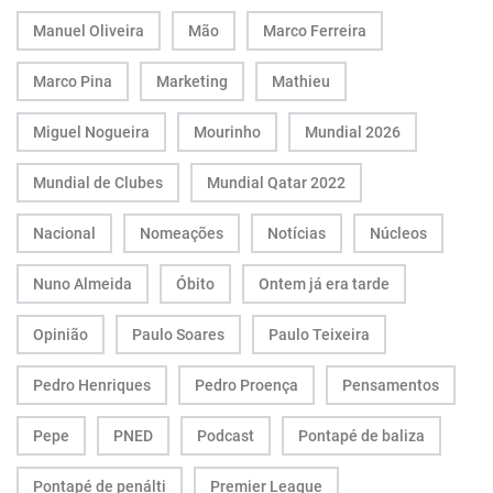
Manuel Oliveira
Mão
Marco Ferreira
Marco Pina
Marketing
Mathieu
Miguel Nogueira
Mourinho
Mundial 2026
Mundial de Clubes
Mundial Qatar 2022
Nacional
Nomeações
Notícias
Núcleos
Nuno Almeida
Óbito
Ontem já era tarde
Opinião
Paulo Soares
Paulo Teixeira
Pedro Henriques
Pedro Proença
Pensamentos
Pepe
PNED
Podcast
Pontapé de baliza
Pontapé de penálti
Premier League