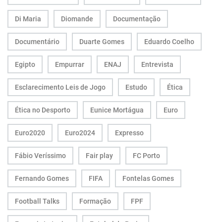
Di Maria
Diomande
Documentação
Documentário
Duarte Gomes
Eduardo Coelho
Egipto
Empurrar
ENAJ
Entrevista
Esclarecimento Leis de Jogo
Estudo
Ética
Ética no Desporto
Eunice Mortágua
Euro
Euro2020
Euro2024
Expresso
Fábio Veríssimo
Fair play
FC Porto
Fernando Gomes
FIFA
Fontelas Gomes
Football Talks
Formação
FPF