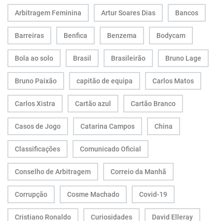
Arbitragem Feminina
Artur Soares Dias
Bancos
Barreiras
Benfica
Benzema
Bodycam
Bola ao solo
Brasil
Brasileirão
Bruno Lage
Bruno Paixão
capitão de equipa
Carlos Matos
Carlos Xistra
Cartão azul
Cartão Branco
Casos de Jogo
Catarina Campos
China
Classificações
Comunicado Oficial
Conselho de Arbitragem
Correio da Manhã
Corrupção
Cosme Machado
Covid-19
Cristiano Ronaldo
Curiosidades
David Elleray