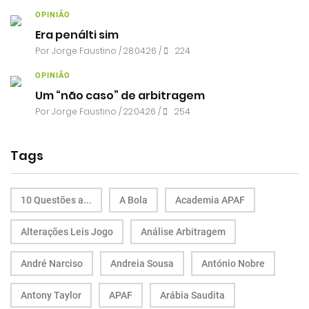
OPINIÃO
Era penálti sim
Por
Jorge Faustino
/ 28.04.26 /
224
OPINIÃO
Um “não caso” de arbitragem
Por
Jorge Faustino
/ 22.04.26 /
254
Tags
10 Questões a...
A Bola
Academia APAF
Alterações Leis Jogo
Análise Arbitragem
André Narciso
Andreia Sousa
António Nobre
Antony Taylor
APAF
Arábia Saudita