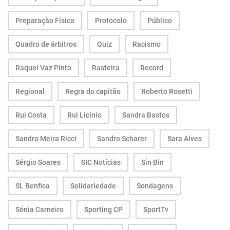
Preparação Física
Protocolo
Público
Quadro de árbitros
Quiz
Racismo
Raquel Vaz Pinto
Rasteira
Record
Regional
Regra do capitão
Roberto Rosetti
Rui Costa
Rui Licínio
Sandra Bastos
Sandro Meira Ricci
Sandro Scharer
Sara Alves
Sérgio Soares
SIC Notícias
Sin Bin
SL Benfica
Solidariedade
Sondagens
Sónia Carneiro
Sporting CP
SportTv