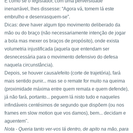
É como se o legislador, com uma perversidade
inenarrável, lhes dissesse:
“Agora vá, tomem lá este
embrulho e desenrasquem-se”.
Dicas: deve haver algum tipo movimento deliberado da
mão ou do braço (não necessariamente intenção de jogar
a bola mas mexer os braços de propósito), onde exista
volumetria injustificada (aquela que entendam ser
desnecessária para o movimento defensivo do defesa
naquela circunstância).
Depois, se houver causa/efeito (corte de trajetória), fará
mais sentido punir... mas se o remate for muito na queima
(proximidade máxima entre quem remata e quem defende),
já não fará, portanto... peguem lá nisto tudo e naqueles
infindáveis centésimos de segundo que dispõem (ou nos
frames em slow motion que vos damos), bem... decidam e
aguentem".
Nota - Queria tanto ver-vos lá dentro, de apito na mão, para