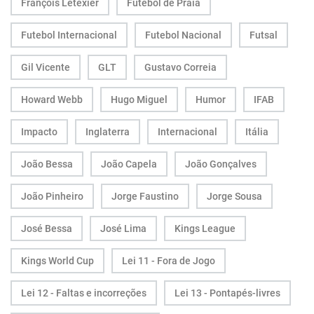
François Letexier
Futebol de Praia
Futebol Internacional
Futebol Nacional
Futsal
Gil Vicente
GLT
Gustavo Correia
Howard Webb
Hugo Miguel
Humor
IFAB
Impacto
Inglaterra
Internacional
Itália
João Bessa
João Capela
João Gonçalves
João Pinheiro
Jorge Faustino
Jorge Sousa
José Bessa
José Lima
Kings League
Kings World Cup
Lei 11 - Fora de Jogo
Lei 12 - Faltas e incorreções
Lei 13 - Pontapés-livres