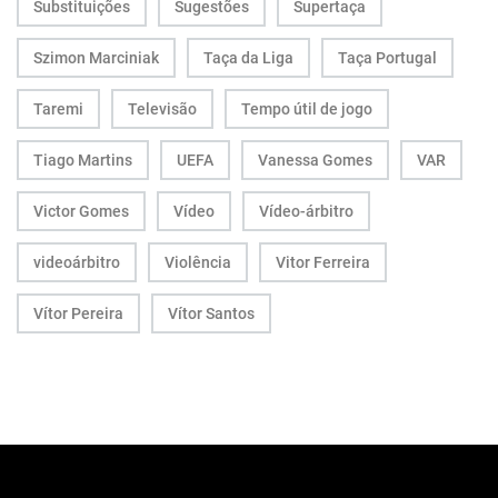
Substituições
Sugestões
Supertaça
Szimon Marciniak
Taça da Liga
Taça Portugal
Taremi
Televisão
Tempo útil de jogo
Tiago Martins
UEFA
Vanessa Gomes
VAR
Victor Gomes
Vídeo
Vídeo-árbitro
videoárbitro
Violência
Vitor Ferreira
Vítor Pereira
Vítor Santos