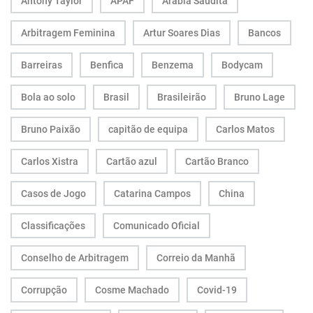
Antony Taylor
APAF
Arábia Saudita
Arbitragem Feminina
Artur Soares Dias
Bancos
Barreiras
Benfica
Benzema
Bodycam
Bola ao solo
Brasil
Brasileirão
Bruno Lage
Bruno Paixão
capitão de equipa
Carlos Matos
Carlos Xistra
Cartão azul
Cartão Branco
Casos de Jogo
Catarina Campos
China
Classificações
Comunicado Oficial
Conselho de Arbitragem
Correio da Manhã
Corrupção
Cosme Machado
Covid-19