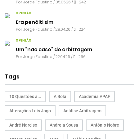
Por
Jorge Faustino
/ 05.05.26 /
242
OPINIÃO
Era penálti sim
Por
Jorge Faustino
/ 28.04.26 /
224
OPINIÃO
Um “não caso” de arbitragem
Por
Jorge Faustino
/ 22.04.26 /
256
Tags
10 Questões a...
A Bola
Academia APAF
Alterações Leis Jogo
Análise Arbitragem
André Narciso
Andreia Sousa
António Nobre