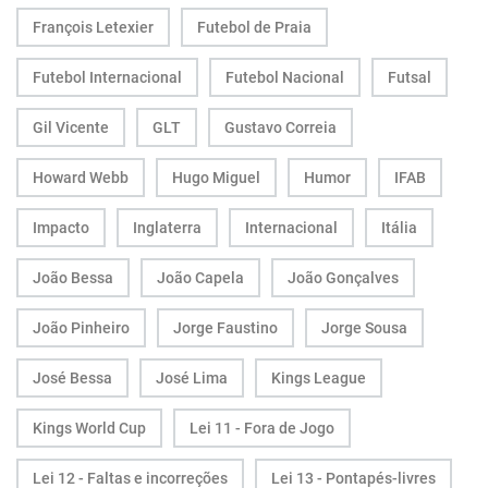
François Letexier
Futebol de Praia
Futebol Internacional
Futebol Nacional
Futsal
Gil Vicente
GLT
Gustavo Correia
Howard Webb
Hugo Miguel
Humor
IFAB
Impacto
Inglaterra
Internacional
Itália
João Bessa
João Capela
João Gonçalves
João Pinheiro
Jorge Faustino
Jorge Sousa
José Bessa
José Lima
Kings League
Kings World Cup
Lei 11 - Fora de Jogo
Lei 12 - Faltas e incorreções
Lei 13 - Pontapés-livres