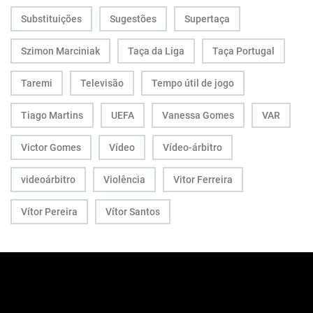
Substituições
Sugestões
Supertaça
Szimon Marciniak
Taça da Liga
Taça Portugal
Taremi
Televisão
Tempo útil de jogo
Tiago Martins
UEFA
Vanessa Gomes
VAR
Victor Gomes
Vídeo
Vídeo-árbitro
videoárbitro
Violência
Vitor Ferreira
Vítor Pereira
Vítor Santos