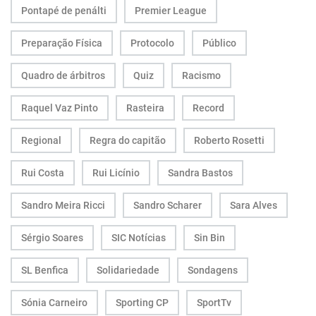
Pontapé de penálti
Premier League
Preparação Física
Protocolo
Público
Quadro de árbitros
Quiz
Racismo
Raquel Vaz Pinto
Rasteira
Record
Regional
Regra do capitão
Roberto Rosetti
Rui Costa
Rui Licínio
Sandra Bastos
Sandro Meira Ricci
Sandro Scharer
Sara Alves
Sérgio Soares
SIC Notícias
Sin Bin
SL Benfica
Solidariedade
Sondagens
Sónia Carneiro
Sporting CP
SportTv