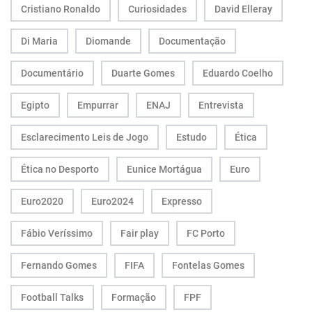
Cristiano Ronaldo
Curiosidades
David Elleray
Di Maria
Diomande
Documentação
Documentário
Duarte Gomes
Eduardo Coelho
Egipto
Empurrar
ENAJ
Entrevista
Esclarecimento Leis de Jogo
Estudo
Ética
Ética no Desporto
Eunice Mortágua
Euro
Euro2020
Euro2024
Expresso
Fábio Veríssimo
Fair play
FC Porto
Fernando Gomes
FIFA
Fontelas Gomes
Football Talks
Formação
FPF