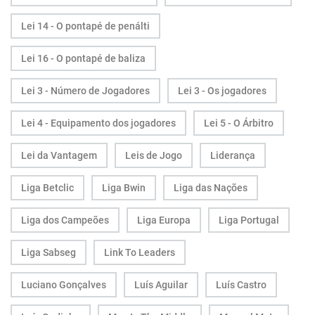
Lei 14 - O pontapé de penálti
Lei 16 - O pontapé de baliza
Lei 3 - Número de Jogadores
Lei 3 - Os jogadores
Lei 4 - Equipamento dos jogadores
Lei 5 - O Árbitro
Lei da Vantagem
Leis de Jogo
Liderança
Liga Betclic
Liga Bwin
Liga das Nações
Liga dos Campeões
Liga Europa
Liga Portugal
Liga Sabseg
Link To Leaders
Luciano Gonçalves
Luís Aguilar
Luís Castro