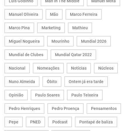
Luís Godinho
Man In The Middle
Manuel Mota
Manuel Oliveira
Mão
Marco Ferreira
Marco Pina
Marketing
Mathieu
Miguel Nogueira
Mourinho
Mundial 2026
Mundial de Clubes
Mundial Qatar 2022
Nacional
Nomeações
Notícias
Núcleos
Nuno Almeida
Óbito
Ontem já era tarde
Opinião
Paulo Soares
Paulo Teixeira
Pedro Henriques
Pedro Proença
Pensamentos
Pepe
PNED
Podcast
Pontapé de baliza