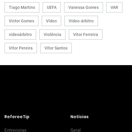
Tiago Martins
UEFA
Vanessa Gomes
VAR
Victor Gomes
Vídeo
Vídeo-árbitro
videoárbitro
Violência
Vitor Ferreira
Vítor Pereira
Vítor Santos
RefereeTip
Notícias
Entrevistas
Geral