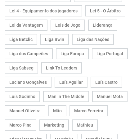
Lei 4 - Equipamento dos jogadores
Lei 5 - O Árbitro
Lei da Vantagem
Leis de Jogo
Liderança
Liga Betclic
Liga Bwin
Liga das Nações
Liga dos Campeões
Liga Europa
Liga Portugal
Liga Sabseg
Link To Leaders
Luciano Gonçalves
Luís Aguilar
Luís Castro
Luís Godinho
Man In The Middle
Manuel Mota
Manuel Oliveira
Mão
Marco Ferreira
Marco Pina
Marketing
Mathieu