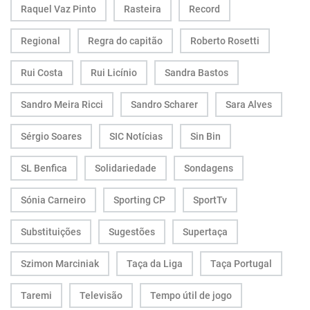
Raquel Vaz Pinto
Rasteira
Record
Regional
Regra do capitão
Roberto Rosetti
Rui Costa
Rui Licínio
Sandra Bastos
Sandro Meira Ricci
Sandro Scharer
Sara Alves
Sérgio Soares
SIC Notícias
Sin Bin
SL Benfica
Solidariedade
Sondagens
Sónia Carneiro
Sporting CP
SportTv
Substituições
Sugestões
Supertaça
Szimon Marciniak
Taça da Liga
Taça Portugal
Taremi
Televisão
Tempo útil de jogo