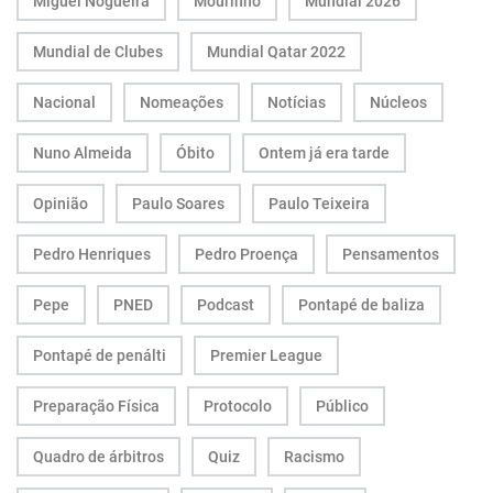
Miguel Nogueira
Mourinho
Mundial 2026
Mundial de Clubes
Mundial Qatar 2022
Nacional
Nomeações
Notícias
Núcleos
Nuno Almeida
Óbito
Ontem já era tarde
Opinião
Paulo Soares
Paulo Teixeira
Pedro Henriques
Pedro Proença
Pensamentos
Pepe
PNED
Podcast
Pontapé de baliza
Pontapé de penálti
Premier League
Preparação Física
Protocolo
Público
Quadro de árbitros
Quiz
Racismo