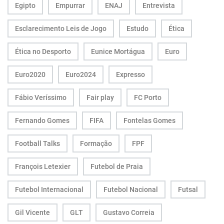
Egipto
Empurrar
ENAJ
Entrevista
Esclarecimento Leis de Jogo
Estudo
Ética
Ética no Desporto
Eunice Mortágua
Euro
Euro2020
Euro2024
Expresso
Fábio Veríssimo
Fair play
FC Porto
Fernando Gomes
FIFA
Fontelas Gomes
Football Talks
Formação
FPF
François Letexier
Futebol de Praia
Futebol Internacional
Futebol Nacional
Futsal
Gil Vicente
GLT
Gustavo Correia