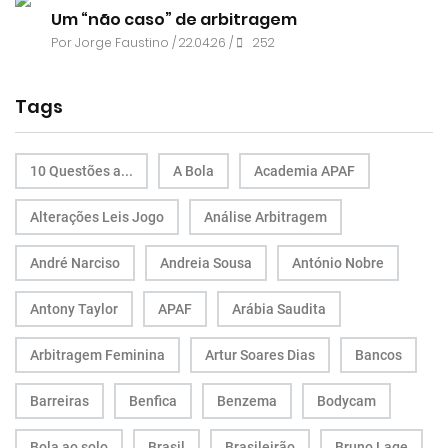
Um “não caso” de arbitragem
Por
Jorge Faustino
/ 22.04.26 /
252
Tags
10 Questões a...
A Bola
Academia APAF
Alterações Leis Jogo
Análise Arbitragem
André Narciso
Andreia Sousa
António Nobre
Antony Taylor
APAF
Arábia Saudita
Arbitragem Feminina
Artur Soares Dias
Bancos
Barreiras
Benfica
Benzema
Bodycam
Bola ao solo
Brasil
Brasileirão
Bruno Lage