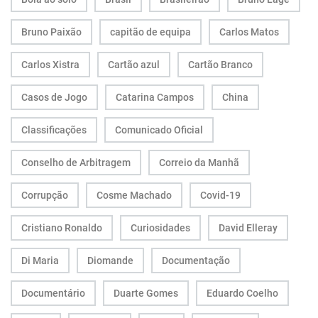
Bruno Paixão
capitão de equipa
Carlos Matos
Carlos Xistra
Cartão azul
Cartão Branco
Casos de Jogo
Catarina Campos
China
Classificações
Comunicado Oficial
Conselho de Arbitragem
Correio da Manhã
Corrupção
Cosme Machado
Covid-19
Cristiano Ronaldo
Curiosidades
David Elleray
Di Maria
Diomande
Documentação
Documentário
Duarte Gomes
Eduardo Coelho