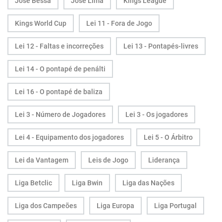
José Bessa
José Lima
Kings League
Kings World Cup
Lei 11 - Fora de Jogo
Lei 12 - Faltas e incorreções
Lei 13 - Pontapés-livres
Lei 14 - O pontapé de penálti
Lei 16 - O pontapé de baliza
Lei 3 - Número de Jogadores
Lei 3 - Os jogadores
Lei 4 - Equipamento dos jogadores
Lei 5 - O Árbitro
Lei da Vantagem
Leis de Jogo
Liderança
Liga Betclic
Liga Bwin
Liga das Nações
Liga dos Campeões
Liga Europa
Liga Portugal