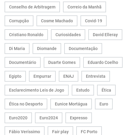
Conselho de Arbitragem
Correio da Manhã
Corrupção
Cosme Machado
Covid-19
Cristiano Ronaldo
Curiosidades
David Elleray
Di Maria
Diomande
Documentação
Documentário
Duarte Gomes
Eduardo Coelho
Egipto
Empurrar
ENAJ
Entrevista
Esclarecimento Leis de Jogo
Estudo
Ética
Ética no Desporto
Eunice Mortágua
Euro
Euro2020
Euro2024
Expresso
Fábio Veríssimo
Fair play
FC Porto