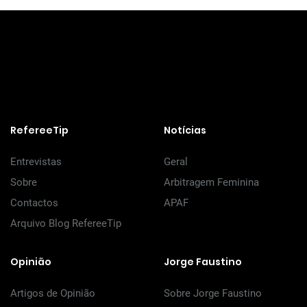
RefereeTip
Notícias
Entrevistas
Geral
Sobre
Arbitragem Feminina
Contactos
APAF
Arquivo Blog RefereeTip
Opinião
Jorge Faustino
Artigos de Opinião
Sobre Jorge Faustino