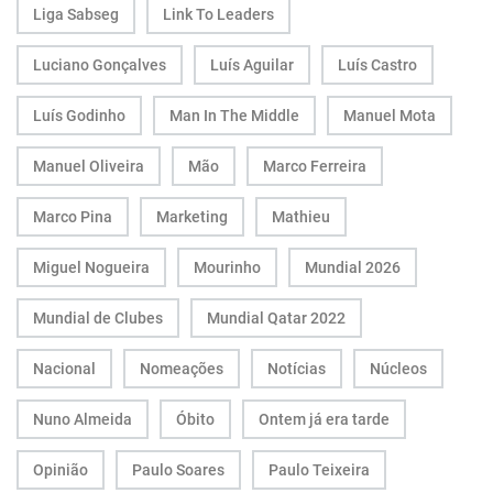
Liga Sabseg
Link To Leaders
Luciano Gonçalves
Luís Aguilar
Luís Castro
Luís Godinho
Man In The Middle
Manuel Mota
Manuel Oliveira
Mão
Marco Ferreira
Marco Pina
Marketing
Mathieu
Miguel Nogueira
Mourinho
Mundial 2026
Mundial de Clubes
Mundial Qatar 2022
Nacional
Nomeações
Notícias
Núcleos
Nuno Almeida
Óbito
Ontem já era tarde
Opinião
Paulo Soares
Paulo Teixeira