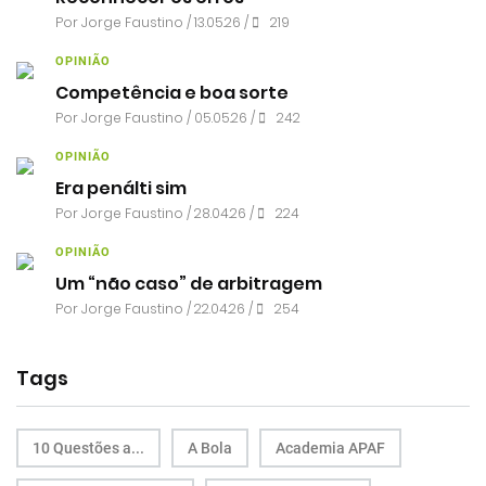
Por
Jorge Faustino
/ 13.05.26 /
219
OPINIÃO
Competência e boa sorte
Por
Jorge Faustino
/ 05.05.26 /
242
OPINIÃO
Era penálti sim
Por
Jorge Faustino
/ 28.04.26 /
224
OPINIÃO
Um “não caso” de arbitragem
Por
Jorge Faustino
/ 22.04.26 /
254
Tags
10 Questões a...
A Bola
Academia APAF