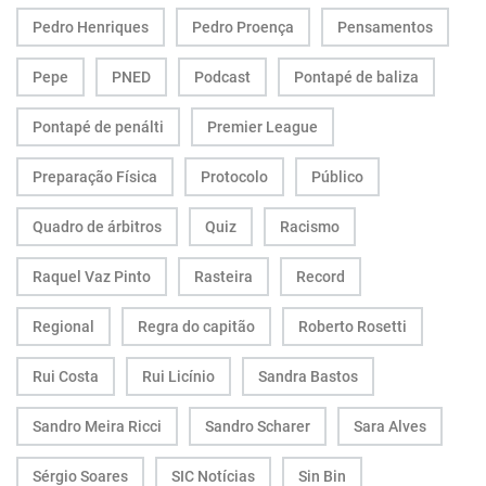
Pedro Henriques
Pedro Proença
Pensamentos
Pepe
PNED
Podcast
Pontapé de baliza
Pontapé de penálti
Premier League
Preparação Física
Protocolo
Público
Quadro de árbitros
Quiz
Racismo
Raquel Vaz Pinto
Rasteira
Record
Regional
Regra do capitão
Roberto Rosetti
Rui Costa
Rui Licínio
Sandra Bastos
Sandro Meira Ricci
Sandro Scharer
Sara Alves
Sérgio Soares
SIC Notícias
Sin Bin