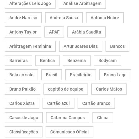
Alterações Leis Jogo
Análise Arbitragem
André Narciso
Andreia Sousa
António Nobre
Antony Taylor
APAF
Arábia Saudita
Arbitragem Feminina
Artur Soares Dias
Bancos
Barreiras
Benfica
Benzema
Bodycam
Bola ao solo
Brasil
Brasileirão
Bruno Lage
Bruno Paixão
capitão de equipa
Carlos Matos
Carlos Xistra
Cartão azul
Cartão Branco
Casos de Jogo
Catarina Campos
China
Classificações
Comunicado Oficial