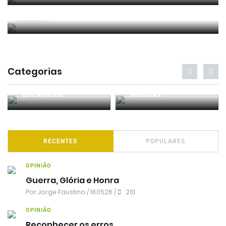
Burnley punido pela regra dos 8 segundos (c/
vídeo)
Por RefereeTip
Categorias
Entrevistas
Análises
RECENTES
POPULARES
OPINIÃO
Guerra, Glória e Honra
Por
Jorge Faustino
/ 18.05.26 /
201
OPINIÃO
Reconhecer os erros