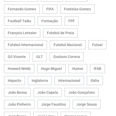
Fernando Gomes
FIFA
Fontelas Gomes
Football Talks
Formação
FPF
François Letexier
Futebol de Praia
Futebol Internacional
Futebol Nacional
Futsal
Gil Vicente
GLT
Gustavo Correia
Howard Webb
Hugo Miguel
Humor
IFAB
Impacto
Inglaterra
Internacional
Itália
João Bessa
João Capela
João Gonçalves
João Pinheiro
Jorge Faustino
Jorge Sousa