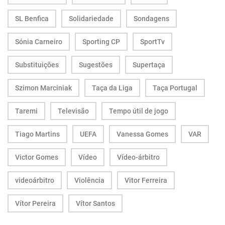
SL Benfica
Solidariedade
Sondagens
Sónia Carneiro
Sporting CP
SportTv
Substituições
Sugestões
Supertaça
Szimon Marciniak
Taça da Liga
Taça Portugal
Taremi
Televisão
Tempo útil de jogo
Tiago Martins
UEFA
Vanessa Gomes
VAR
Victor Gomes
Vídeo
Vídeo-árbitro
videoárbitro
Violência
Vitor Ferreira
Vítor Pereira
Vítor Santos