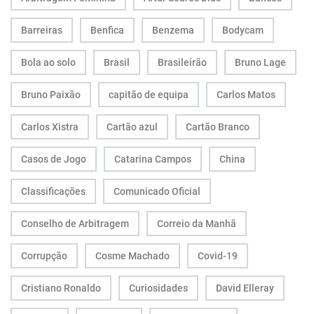
Barreiras
Benfica
Benzema
Bodycam
Bola ao solo
Brasil
Brasileirão
Bruno Lage
Bruno Paixão
capitão de equipa
Carlos Matos
Carlos Xistra
Cartão azul
Cartão Branco
Casos de Jogo
Catarina Campos
China
Classificações
Comunicado Oficial
Conselho de Arbitragem
Correio da Manhã
Corrupção
Cosme Machado
Covid-19
Cristiano Ronaldo
Curiosidades
David Elleray