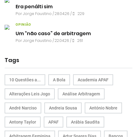
Era penálti sim
Por
Jorge Faustino
/ 28.04.26 /
229
OPINIÃO
Um “não caso” de arbitragem
Por
Jorge Faustino
/ 22.04.26 /
261
Tags
10 Questões a...
A Bola
Academia APAF
Alterações Leis Jogo
Análise Arbitragem
André Narciso
Andreia Sousa
António Nobre
Antony Taylor
APAF
Arábia Saudita
Arbitragem Feminina
Artur Soares Dias
Bancos