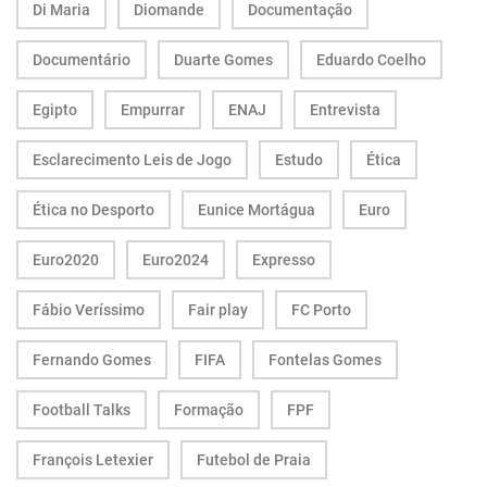
Di Maria
Diomande
Documentação
Documentário
Duarte Gomes
Eduardo Coelho
Egipto
Empurrar
ENAJ
Entrevista
Esclarecimento Leis de Jogo
Estudo
Ética
Ética no Desporto
Eunice Mortágua
Euro
Euro2020
Euro2024
Expresso
Fábio Veríssimo
Fair play
FC Porto
Fernando Gomes
FIFA
Fontelas Gomes
Football Talks
Formação
FPF
François Letexier
Futebol de Praia