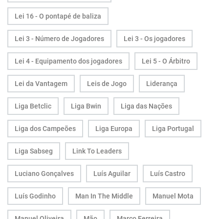
Lei 16 - O pontapé de baliza
Lei 3 - Número de Jogadores
Lei 3 - Os jogadores
Lei 4 - Equipamento dos jogadores
Lei 5 - O Árbitro
Lei da Vantagem
Leis de Jogo
Liderança
Liga Betclic
Liga Bwin
Liga das Nações
Liga dos Campeões
Liga Europa
Liga Portugal
Liga Sabseg
Link To Leaders
Luciano Gonçalves
Luís Aguilar
Luís Castro
Luís Godinho
Man In The Middle
Manuel Mota
Manuel Oliveira
Mão
Marco Ferreira