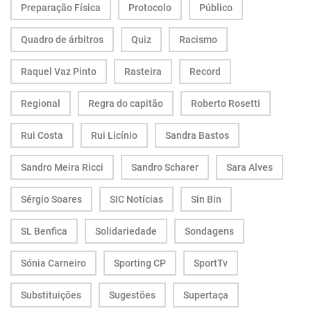
Preparação Física
Protocolo
Público
Quadro de árbitros
Quiz
Racismo
Raquel Vaz Pinto
Rasteira
Record
Regional
Regra do capitão
Roberto Rosetti
Rui Costa
Rui Licínio
Sandra Bastos
Sandro Meira Ricci
Sandro Scharer
Sara Alves
Sérgio Soares
SIC Notícias
Sin Bin
SL Benfica
Solidariedade
Sondagens
Sónia Carneiro
Sporting CP
SportTv
Substituições
Sugestões
Supertaça