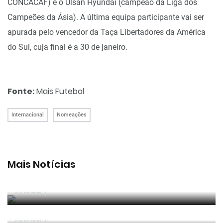
CONCACAF) e o Ulsan Hyundai (campeão da Liga dos
Campeões da Ásia). A última equipa participante vai ser
apurada pelo vencedor da Taça Libertadores da América
do Sul, cuja final é a 30 de janeiro.
Fonte:
Mais Futebol
Internacional
Nomeações
Mais Notícias
João Pinheiro radiante com ida ao Mundial: «É o
momento mais alto da minha carreira»
Por RefereeTip
João Pinheiro nomeado pela FIFA para o Mundial
2026
Por RefereeTip