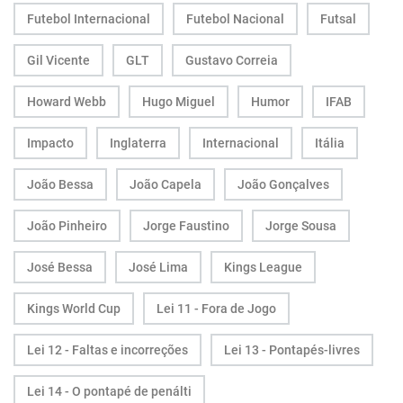
Futebol Internacional
Futebol Nacional
Futsal
Gil Vicente
GLT
Gustavo Correia
Howard Webb
Hugo Miguel
Humor
IFAB
Impacto
Inglaterra
Internacional
Itália
João Bessa
João Capela
João Gonçalves
João Pinheiro
Jorge Faustino
Jorge Sousa
José Bessa
José Lima
Kings League
Kings World Cup
Lei 11 - Fora de Jogo
Lei 12 - Faltas e incorreções
Lei 13 - Pontapés-livres
Lei 14 - O pontapé de penálti