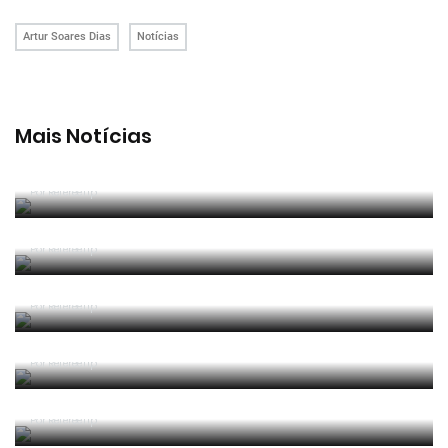
Artur Soares Dias
Notícias
Mais Notícias
João Pinheiro radiante com ida ao Mundial: «É o
momento mais alto da minha carreira»
Por RefereeTip
João Pinheiro nomeado pela FIFA para o Mundial
2026
Por RefereeTip
APAF espera que câmaras corporais possam
"ajudar" trabalho dos árbitros
Por RefereeTip
Vídeo: árbitro assistente ensina Calafiori a... fazer
um lançamento lateral
Por RefereeTip
Sérgio Soares na final da Superfinal Europeia de
Futebol Praia
Por RefereeTip