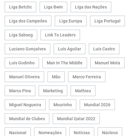
Liga Betclic
Liga Bwin
Liga das Nações
Liga dos Campeões
Liga Europa
Liga Portugal
Liga Sabseg
Link To Leaders
Luciano Gonçalves
Luís Aguilar
Luís Castro
Luís Godinho
Man In The Middle
Manuel Mota
Manuel Oliveira
Mão
Marco Ferreira
Marco Pina
Marketing
Mathieu
Miguel Nogueira
Mourinho
Mundial 2026
Mundial de Clubes
Mundial Qatar 2022
Nacional
Nomeações
Notícias
Núcleos