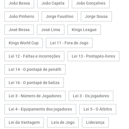
João Bessa
João Capela
João Gonçalves
João Pinheiro
Jorge Faustino
Jorge Sousa
José Bessa
José Lima
Kings League
Kings World Cup
Lei 11 - Fora de Jogo
Lei 12 - Faltas e incorreções
Lei 13 - Pontapés-livres
Lei 14 - O pontapé de penálti
Lei 16 - O pontapé de baliza
Lei 3 - Número de Jogadores
Lei 3 - Os jogadores
Lei 4 - Equipamento dos jogadores
Lei 5 - O Árbitro
Lei da Vantagem
Leis de Jogo
Liderança