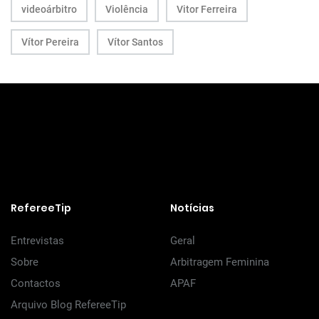
videoárbitro
Violência
Vitor Ferreira
Vítor Pereira
Vítor Santos
RefereeTip
Notícias
Entrevistas
Geral
Sobre
Arbitragem Feminina
Contactos
APAF
Arquivo Blog RefereeTip