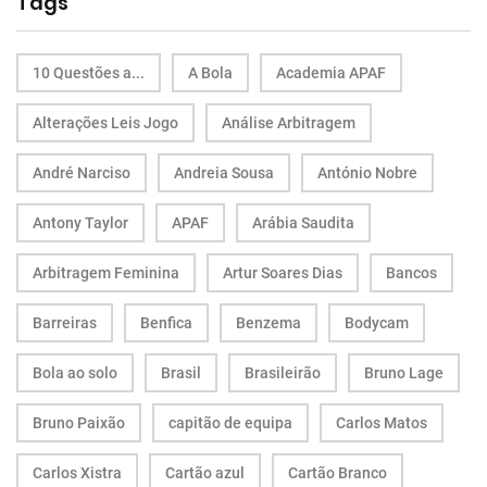
Tags
10 Questões a...
A Bola
Academia APAF
Alterações Leis Jogo
Análise Arbitragem
André Narciso
Andreia Sousa
António Nobre
Antony Taylor
APAF
Arábia Saudita
Arbitragem Feminina
Artur Soares Dias
Bancos
Barreiras
Benfica
Benzema
Bodycam
Bola ao solo
Brasil
Brasileirão
Bruno Lage
Bruno Paixão
capitão de equipa
Carlos Matos
Carlos Xistra
Cartão azul
Cartão Branco