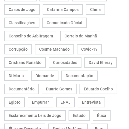
Casos de Jogo
Catarina Campos
China
Classificações
Comunicado Oficial
Conselho de Arbitragem
Correio da Manhã
Corrupção
Cosme Machado
Covid-19
Cristiano Ronaldo
Curiosidades
David Elleray
Di Maria
Diomande
Documentação
Documentário
Duarte Gomes
Eduardo Coelho
Egipto
Empurrar
ENAJ
Entrevista
Esclarecimento Leis de Jogo
Estudo
Ética
Ética no Desporto
Eunice Mortágua
Euro