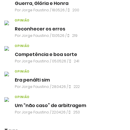
Guerra, Glória e Honra
Por
Jorge Faustino
/ 18.05.26 /
200
OPINIÃO
Reconhecer os erros
Por
Jorge Faustino
/ 13.05.26 /
219
OPINIÃO
Competência e boa sorte
Por
Jorge Faustino
/ 05.05.26 /
241
OPINIÃO
Era penálti sim
Por
Jorge Faustino
/ 28.04.26 /
222
OPINIÃO
Um “não caso” de arbitragem
Por
Jorge Faustino
/ 22.04.26 /
253