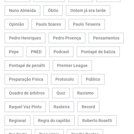
Nuno Almeida
Óbito
Ontem já era tarde
Opinião
Paulo Soares
Paulo Teixeira
Pedro Henriques
Pedro Proença
Pensamentos
Pepe
PNED
Podcast
Pontapé de baliza
Pontapé de penálti
Premier League
Preparação Física
Protocolo
Público
Quadro de árbitros
Quiz
Racismo
Raquel Vaz Pinto
Rasteira
Record
Regional
Regra do capitão
Roberto Rosetti