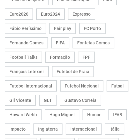
Euro2020
Euro2024
Expresso
Fábio Veríssimo
Fair play
FC Porto
Fernando Gomes
FIFA
Fontelas Gomes
Football Talks
Formação
FPF
François Letexier
Futebol de Praia
Futebol Internacional
Futebol Nacional
Futsal
Gil Vicente
GLT
Gustavo Correia
Howard Webb
Hugo Miguel
Humor
IFAB
Impacto
Inglaterra
Internacional
Itália