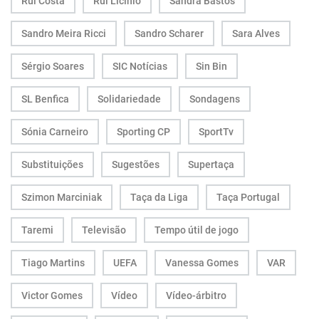
Rui Costa
Rui Licínio
Sandra Bastos
Sandro Meira Ricci
Sandro Scharer
Sara Alves
Sérgio Soares
SIC Notícias
Sin Bin
SL Benfica
Solidariedade
Sondagens
Sónia Carneiro
Sporting CP
SportTv
Substituições
Sugestões
Supertaça
Szimon Marciniak
Taça da Liga
Taça Portugal
Taremi
Televisão
Tempo útil de jogo
Tiago Martins
UEFA
Vanessa Gomes
VAR
Victor Gomes
Vídeo
Vídeo-árbitro