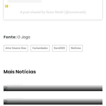
A post shared by Nuno Markl (@nunomarkl)
Fonte:
O Jogo
Artur Soares Dias
Curiosidades
Euro2020
Notícias
Mais Notícias
João Pinheiro radiante com ida ao Mundial: «É o
momento mais alto da minha carreira»
Por RefereeTip
João Pinheiro nomeado pela FIFA para o Mundial
2026
Por RefereeTip
APAF espera que câmaras corporais possam