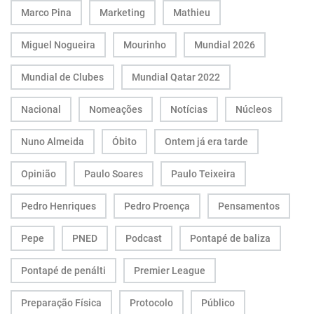
Marco Pina
Marketing
Mathieu
Miguel Nogueira
Mourinho
Mundial 2026
Mundial de Clubes
Mundial Qatar 2022
Nacional
Nomeações
Notícias
Núcleos
Nuno Almeida
Óbito
Ontem já era tarde
Opinião
Paulo Soares
Paulo Teixeira
Pedro Henriques
Pedro Proença
Pensamentos
Pepe
PNED
Podcast
Pontapé de baliza
Pontapé de penálti
Premier League
Preparação Física
Protocolo
Público