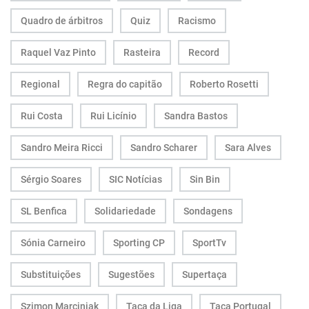
Quadro de árbitros
Quiz
Racismo
Raquel Vaz Pinto
Rasteira
Record
Regional
Regra do capitão
Roberto Rosetti
Rui Costa
Rui Licínio
Sandra Bastos
Sandro Meira Ricci
Sandro Scharer
Sara Alves
Sérgio Soares
SIC Notícias
Sin Bin
SL Benfica
Solidariedade
Sondagens
Sónia Carneiro
Sporting CP
SportTv
Substituições
Sugestões
Supertaça
Szimon Marciniak
Taça da Liga
Taça Portugal