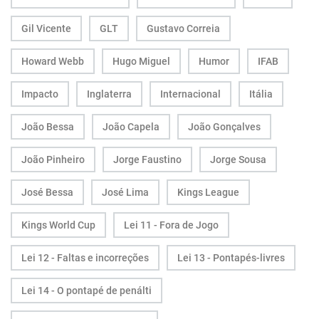
Gil Vicente
GLT
Gustavo Correia
Howard Webb
Hugo Miguel
Humor
IFAB
Impacto
Inglaterra
Internacional
Itália
João Bessa
João Capela
João Gonçalves
João Pinheiro
Jorge Faustino
Jorge Sousa
José Bessa
José Lima
Kings League
Kings World Cup
Lei 11 - Fora de Jogo
Lei 12 - Faltas e incorreções
Lei 13 - Pontapés-livres
Lei 14 - O pontapé de penálti