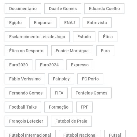
Documentário
Duarte Gomes
Eduardo Coelho
Egipto
Empurrar
ENAJ
Entrevista
Esclarecimento Leis de Jogo
Estudo
Ética
Ética no Desporto
Eunice Mortágua
Euro
Euro2020
Euro2024
Expresso
Fábio Veríssimo
Fair play
FC Porto
Fernando Gomes
FIFA
Fontelas Gomes
Football Talks
Formação
FPF
François Letexier
Futebol de Praia
Futebol Internacional
Futebol Nacional
Futsal