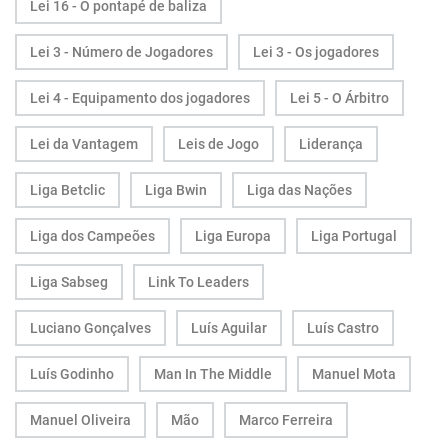
Lei 16 - O pontapé de baliza
Lei 3 - Número de Jogadores
Lei 3 - Os jogadores
Lei 4 - Equipamento dos jogadores
Lei 5 - O Árbitro
Lei da Vantagem
Leis de Jogo
Liderança
Liga Betclic
Liga Bwin
Liga das Nações
Liga dos Campeões
Liga Europa
Liga Portugal
Liga Sabseg
Link To Leaders
Luciano Gonçalves
Luís Aguilar
Luís Castro
Luís Godinho
Man In The Middle
Manuel Mota
Manuel Oliveira
Mão
Marco Ferreira