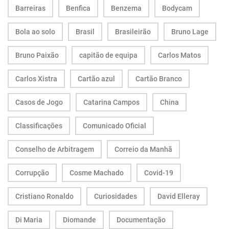
Barreiras
Benfica
Benzema
Bodycam
Bola ao solo
Brasil
Brasileirão
Bruno Lage
Bruno Paixão
capitão de equipa
Carlos Matos
Carlos Xistra
Cartão azul
Cartão Branco
Casos de Jogo
Catarina Campos
China
Classificações
Comunicado Oficial
Conselho de Arbitragem
Correio da Manhã
Corrupção
Cosme Machado
Covid-19
Cristiano Ronaldo
Curiosidades
David Elleray
Di Maria
Diomande
Documentação