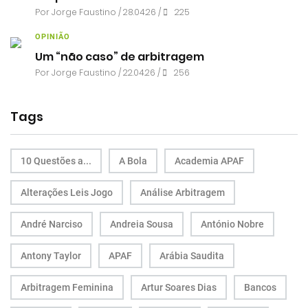
Por
Jorge Faustino
/ 28.04.26 /
225
OPINIÃO
Um “não caso” de arbitragem
Por
Jorge Faustino
/ 22.04.26 /
256
Tags
10 Questões a...
A Bola
Academia APAF
Alterações Leis Jogo
Análise Arbitragem
André Narciso
Andreia Sousa
António Nobre
Antony Taylor
APAF
Arábia Saudita
Arbitragem Feminina
Artur Soares Dias
Bancos