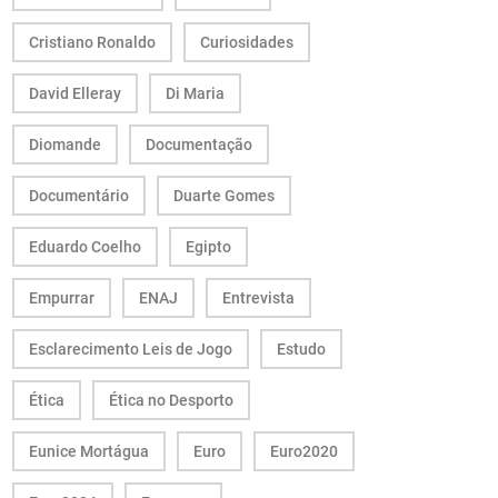
Cristiano Ronaldo
Curiosidades
David Elleray
Di Maria
Diomande
Documentação
Documentário
Duarte Gomes
Eduardo Coelho
Egipto
Empurrar
ENAJ
Entrevista
Esclarecimento Leis de Jogo
Estudo
Ética
Ética no Desporto
Eunice Mortágua
Euro
Euro2020