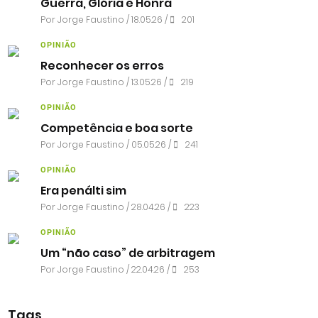
Guerra, Glória e Honra
Por
Jorge Faustino
/ 18.05.26 /
201
OPINIÃO
Reconhecer os erros
Por
Jorge Faustino
/ 13.05.26 /
219
OPINIÃO
Competência e boa sorte
Por
Jorge Faustino
/ 05.05.26 /
241
OPINIÃO
Era penálti sim
Por
Jorge Faustino
/ 28.04.26 /
223
OPINIÃO
Um “não caso” de arbitragem
Por
Jorge Faustino
/ 22.04.26 /
253
Tags