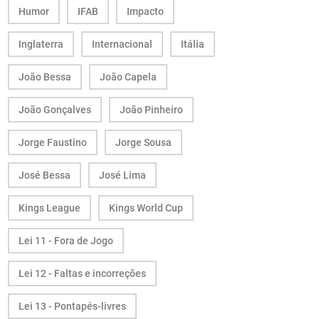
Humor
IFAB
Impacto
Inglaterra
Internacional
Itália
João Bessa
João Capela
João Gonçalves
João Pinheiro
Jorge Faustino
Jorge Sousa
José Bessa
José Lima
Kings League
Kings World Cup
Lei 11 - Fora de Jogo
Lei 12 - Faltas e incorreções
Lei 13 - Pontapés-livres