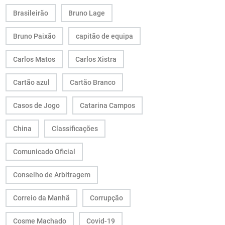
Brasileirão
Bruno Lage
Bruno Paixão
capitão de equipa
Carlos Matos
Carlos Xistra
Cartão azul
Cartão Branco
Casos de Jogo
Catarina Campos
China
Classificações
Comunicado Oficial
Conselho de Arbitragem
Correio da Manhã
Corrupção
Cosme Machado
Covid-19