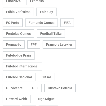
Euro2024
Expresso
Fábio Veríssimo
Fair play
FC Porto
Fernando Gomes
FIFA
Fontelas Gomes
Football Talks
Formação
FPF
François Letexier
Futebol de Praia
Futebol Internacional
Futebol Nacional
Futsal
Gil Vicente
GLT
Gustavo Correia
Howard Webb
Hugo Miguel