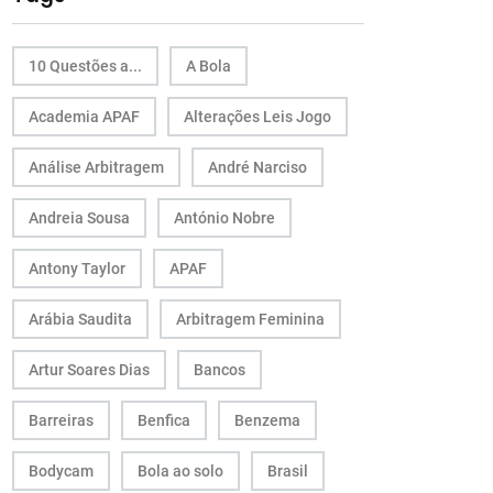
10 Questões a...
A Bola
Academia APAF
Alterações Leis Jogo
Análise Arbitragem
André Narciso
Andreia Sousa
António Nobre
Antony Taylor
APAF
Arábia Saudita
Arbitragem Feminina
Artur Soares Dias
Bancos
Barreiras
Benfica
Benzema
Bodycam
Bola ao solo
Brasil