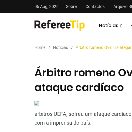
06 Aug, 2026
Sobre
Contactos
Arquivo B
Notícias
Home
Notícias
Árbitro romeno Ovidiu Hategan
Árbitro romeno Ov
ataque cardíaco
stas
Análises
Podcasts
árbitros UEFA, sofreu um ataque cardíaco
com a imprensa do país.