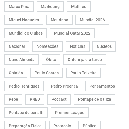
Marco Pina
Marketing
Mathieu
Miguel Nogueira
Mourinho
Mundial 2026
Mundial de Clubes
Mundial Qatar 2022
Nacional
Nomeações
Notícias
Núcleos
Nuno Almeida
Óbito
Ontem já era tarde
Opinião
Paulo Soares
Paulo Teixeira
Pedro Henriques
Pedro Proença
Pensamentos
Pepe
PNED
Podcast
Pontapé de baliza
Pontapé de penálti
Premier League
Preparação Física
Protocolo
Público