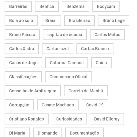
Barreiras
Benfica
Benzema
Bodycam
Bola ao solo
Brasil
Brasileirão
Bruno Lage
Bruno Paixão
capitão de equipa
Carlos Matos
Carlos Xistra
Cartão azul
Cartão Branco
Casos de Jogo
Catarina Campos
China
Classificações
Comunicado Oficial
Conselho de Arbitragem
Correio da Manhã
Corrupção
Cosme Machado
Covid-19
Cristiano Ronaldo
Curiosidades
David Elleray
Di Maria
Diomande
Documentação