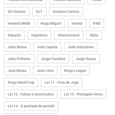
Gil Vicente
GLT
Gustavo Correia
Howard Webb
Hugo Miguel
Humor
IFAB
Impacto
Inglaterra
Internacional
Itália
João Bessa
João Capela
João Gonçalves
João Pinheiro
Jorge Faustino
Jorge Sousa
José Bessa
José Lima
Kings League
Kings World Cup
Lei 11 - Fora de Jogo
Lei 12 - Faltas e incorreções
Lei 13 - Pontapés-livres
Lei 14 - O pontapé de penálti