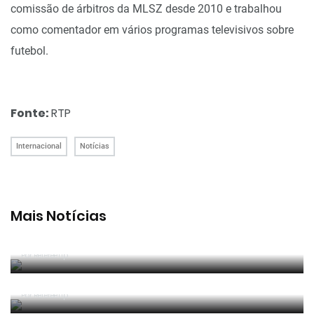
comissão de árbitros da MLSZ desde 2010 e trabalhou
como comentador em vários programas televisivos sobre
futebol.
Fonte:
RTP
Internacional
Notícias
Mais Notícias
João Pinheiro radiante com ida ao Mundial: «É o
momento mais alto da minha carreira»
Por RefereeTip
João Pinheiro nomeado pela FIFA para o Mundial
2026
Por RefereeTip
APAF espera que câmaras corporais possam