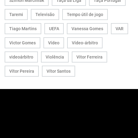
Szimon Marciniak
Taça da Liga
Taça Portugal
Taremi
Televisão
Tempo útil de jogo
Tiago Martins
UEFA
Vanessa Gomes
VAR
Victor Gomes
Vídeo
Vídeo-árbitro
videoárbitro
Violência
Vitor Ferreira
Vítor Pereira
Vítor Santos