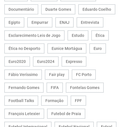
Documentário
Duarte Gomes
Eduardo Coelho
Egipto
Empurrar
ENAJ
Entrevista
Esclarecimento Leis de Jogo
Estudo
Ética
Ética no Desporto
Eunice Mortágua
Euro
Euro2020
Euro2024
Expresso
Fábio Veríssimo
Fair play
FC Porto
Fernando Gomes
FIFA
Fontelas Gomes
Football Talks
Formação
FPF
François Letexier
Futebol de Praia
Futebol Internacional
Futebol Nacional
Futsal