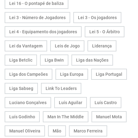
Lei 16 - O pontapé de baliza
Lei 3 - Número de Jogadores
Lei 3 - Os jogadores
Lei 4 - Equipamento dos jogadores
Lei 5 - O Árbitro
Lei da Vantagem
Leis de Jogo
Liderança
Liga Betclic
Liga Bwin
Liga das Nações
Liga dos Campeões
Liga Europa
Liga Portugal
Liga Sabseg
Link To Leaders
Luciano Gonçalves
Luís Aguilar
Luís Castro
Luís Godinho
Man In The Middle
Manuel Mota
Manuel Oliveira
Mão
Marco Ferreira