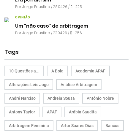
Por
Jorge Faustino
/ 28.04.26 /
225
OPINIÃO
Um “não caso” de arbitragem
Por
Jorge Faustino
/ 22.04.26 /
256
Tags
10 Questões a...
A Bola
Academia APAF
Alterações Leis Jogo
Análise Arbitragem
André Narciso
Andreia Sousa
António Nobre
Antony Taylor
APAF
Arábia Saudita
Arbitragem Feminina
Artur Soares Dias
Bancos