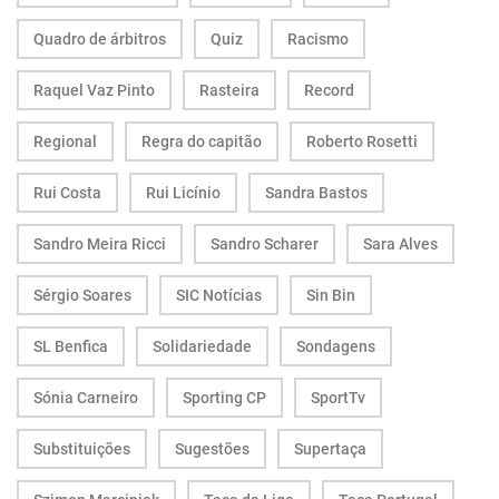
Quadro de árbitros
Quiz
Racismo
Raquel Vaz Pinto
Rasteira
Record
Regional
Regra do capitão
Roberto Rosetti
Rui Costa
Rui Licínio
Sandra Bastos
Sandro Meira Ricci
Sandro Scharer
Sara Alves
Sérgio Soares
SIC Notícias
Sin Bin
SL Benfica
Solidariedade
Sondagens
Sónia Carneiro
Sporting CP
SportTv
Substituições
Sugestões
Supertaça