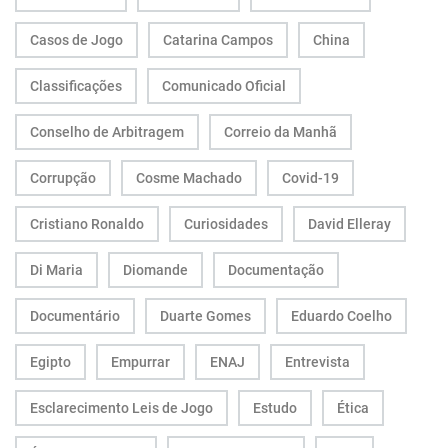
Casos de Jogo
Catarina Campos
China
Classificações
Comunicado Oficial
Conselho de Arbitragem
Correio da Manhã
Corrupção
Cosme Machado
Covid-19
Cristiano Ronaldo
Curiosidades
David Elleray
Di Maria
Diomande
Documentação
Documentário
Duarte Gomes
Eduardo Coelho
Egipto
Empurrar
ENAJ
Entrevista
Esclarecimento Leis de Jogo
Estudo
Ética