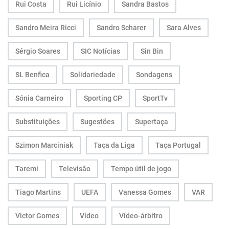
Rui Costa
Rui Licínio
Sandra Bastos
Sandro Meira Ricci
Sandro Scharer
Sara Alves
Sérgio Soares
SIC Notícias
Sin Bin
SL Benfica
Solidariedade
Sondagens
Sónia Carneiro
Sporting CP
SportTv
Substituições
Sugestões
Supertaça
Szimon Marciniak
Taça da Liga
Taça Portugal
Taremi
Televisão
Tempo útil de jogo
Tiago Martins
UEFA
Vanessa Gomes
VAR
Victor Gomes
Vídeo
Vídeo-árbitro