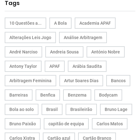
Tags
10 Questões a...
A Bola
Academia APAF
Alterações Leis Jogo
Análise Arbitragem
André Narciso
Andreia Sousa
António Nobre
Antony Taylor
APAF
Arábia Saudita
Arbitragem Feminina
Artur Soares Dias
Bancos
Barreiras
Benfica
Benzema
Bodycam
Bola ao solo
Brasil
Brasileirão
Bruno Lage
Bruno Paixão
capitão de equipa
Carlos Matos
Carlos Xistra
Cartão azul
Cartão Branco