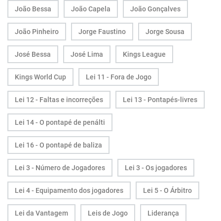
João Bessa
João Capela
João Gonçalves
João Pinheiro
Jorge Faustino
Jorge Sousa
José Bessa
José Lima
Kings League
Kings World Cup
Lei 11 - Fora de Jogo
Lei 12 - Faltas e incorreções
Lei 13 - Pontapés-livres
Lei 14 - O pontapé de penálti
Lei 16 - O pontapé de baliza
Lei 3 - Número de Jogadores
Lei 3 - Os jogadores
Lei 4 - Equipamento dos jogadores
Lei 5 - O Árbitro
Lei da Vantagem
Leis de Jogo
Liderança