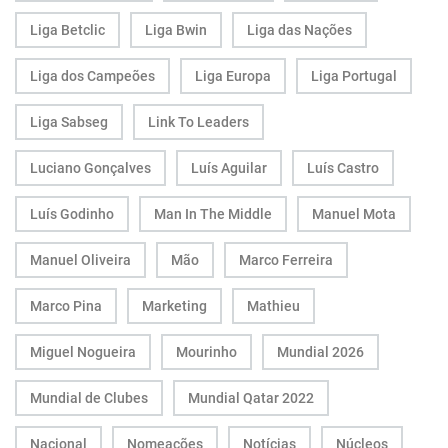
Liga Betclic
Liga Bwin
Liga das Nações
Liga dos Campeões
Liga Europa
Liga Portugal
Liga Sabseg
Link To Leaders
Luciano Gonçalves
Luís Aguilar
Luís Castro
Luís Godinho
Man In The Middle
Manuel Mota
Manuel Oliveira
Mão
Marco Ferreira
Marco Pina
Marketing
Mathieu
Miguel Nogueira
Mourinho
Mundial 2026
Mundial de Clubes
Mundial Qatar 2022
Nacional
Nomeações
Notícias
Núcleos