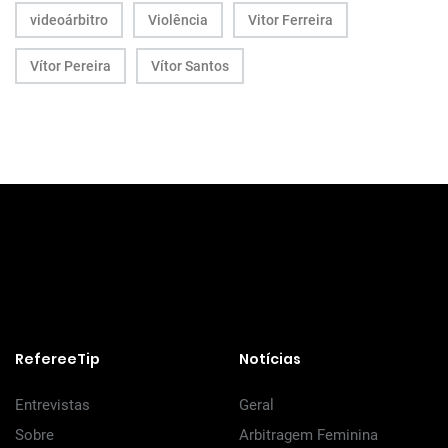
videoárbitro
Violência
Vitor Ferreira
Vítor Pereira
Vítor Santos
RefereeTip
Notícias
Entrevistas
Geral
Sobre
Arbitragem Feminina