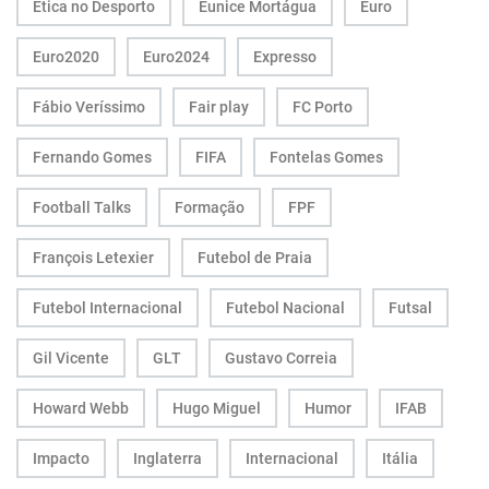
Ética no Desporto
Eunice Mortágua
Euro
Euro2020
Euro2024
Expresso
Fábio Veríssimo
Fair play
FC Porto
Fernando Gomes
FIFA
Fontelas Gomes
Football Talks
Formação
FPF
François Letexier
Futebol de Praia
Futebol Internacional
Futebol Nacional
Futsal
Gil Vicente
GLT
Gustavo Correia
Howard Webb
Hugo Miguel
Humor
IFAB
Impacto
Inglaterra
Internacional
Itália