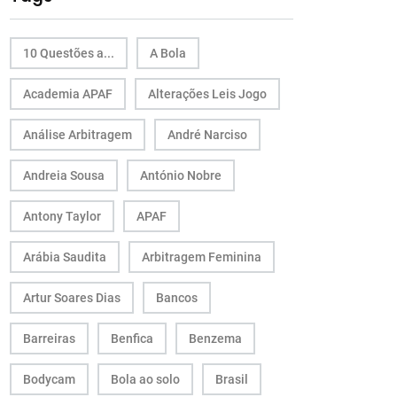
10 Questões a...
A Bola
Academia APAF
Alterações Leis Jogo
Análise Arbitragem
André Narciso
Andreia Sousa
António Nobre
Antony Taylor
APAF
Arábia Saudita
Arbitragem Feminina
Artur Soares Dias
Bancos
Barreiras
Benfica
Benzema
Bodycam
Bola ao solo
Brasil