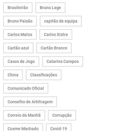
Brasileirão
Bruno Lage
Bruno Paixão
capitão de equipa
Carlos Matos
Carlos Xistra
Cartão azul
Cartão Branco
Casos de Jogo
Catarina Campos
China
Classificações
Comunicado Oficial
Conselho de Arbitragem
Correio da Manhã
Corrupção
Cosme Machado
Covid-19