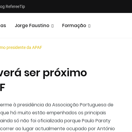
log RefereeTip
tas
Jorge Faustino
Formação
ximo presidente da APAF
verá ser próximo
F
Notícias
Opiniões
herme à presidência da Associação Portuguesa de
do que há muito estão empenhados os principais
inda só não foi oficializada porque Paulo Paraty
correr ao lugar actualmente ocupado por António