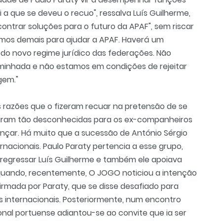
 a que se deveu o recuo", ressalva Luís Guilherme,
ontrar soluções para o futuro da APAF", sem riscar
omos demais para ajudar a APAF. Haverá um
do novo regime jurídico das federações. Não
minhada e não estamos em condições de rejeitar
gem."
s razões que o fizeram recuar na pretensão de se
icaram tão desconhecidas para os ex-companheiros
nçar. Há muito que a sucessão de António Sérgio
ernacionais. Paulo Paraty pertencia a esse grupo,
 regressar Luís Guilherme e também ele apoiava
 quando, recentemente, O JOGO noticiou a intenção
irmada por Paraty, que se disse desafiado para
s internacionais. Posteriormente, num encontro
onal portuense adiantou-se ao convite que ia ser