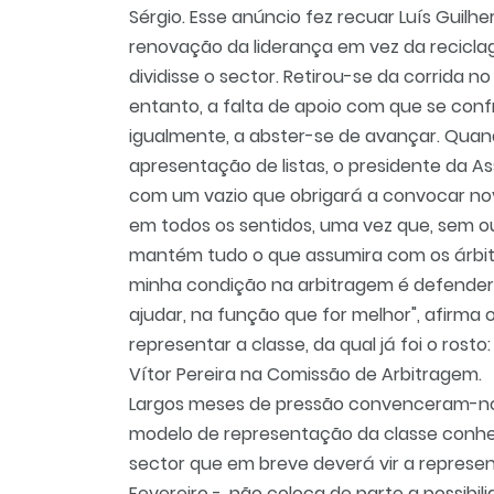
Sérgio. Esse anúncio fez recuar Luís Guilhe
renovação da liderança em vez da recicla
dividisse o sector. Retirou-se da corrida n
entanto, a falta de apoio com que se conf
igualmente, a abster-se de avançar. Quan
apresentação de listas, o presidente da A
com um vazio que obrigará a convocar novo
em todos os sentidos, uma vez que, sem ou
mantém tudo o que assumira com os árbitr
minha condição na arbitragem é defender 
ajudar, na função que for melhor", afirma 
representar a classe, da qual já foi o rost
Vítor Pereira na Comissão de Arbitragem.
Largos meses de pressão convenceram-no 
modelo de representação da classe conhec
sector que em breve deverá vir a represe
Fevereiro -, não coloca de parte a possibi