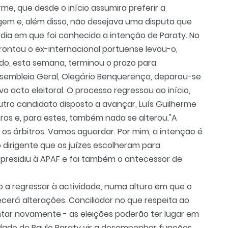
rme, que desde o início assumira preferir a
gem e, além disso, não desejava uma disputa que
o dia em que foi conhecida a intenção de Paraty. No
rontou o ex-internacional portuense levou-o,
do, esta semana, terminou o prazo para
ssembleia Geral, Olegário Benquerença, deparou-se
 acto eleitoral. O processo regressou ao início,
tro candidato disposto a avançar, Luís Guilherme
os e, para estes, também nada se alterou."A
os árbitros. Vamos aguardar. Por mim, a intenção é
o dirigente que os juízes escolheram para
o: presidiu à APAF e foi também o antecessor de
a regressar à actividade, numa altura em que o
erá alterações. Conciliador no que respeita ao
ntar novamente - as eleições poderão ter lugar em
lidade de Paulo Paraty vir a desempenhar funções