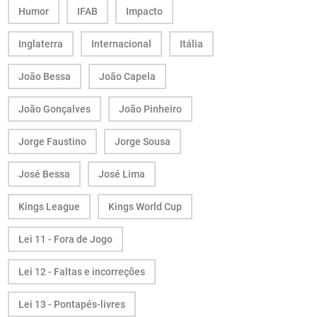
Humor
IFAB
Impacto
Inglaterra
Internacional
Itália
João Bessa
João Capela
João Gonçalves
João Pinheiro
Jorge Faustino
Jorge Sousa
José Bessa
José Lima
Kings League
Kings World Cup
Lei 11 - Fora de Jogo
Lei 12 - Faltas e incorreções
Lei 13 - Pontapés-livres