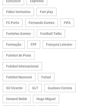
Euro2024
Expresso
Fábio Veríssimo
Fair play
FC Porto
Fernando Gomes
FIFA
Fontelas Gomes
Football Talks
Formação
FPF
François Letexier
Futebol de Praia
Futebol Internacional
Futebol Nacional
Futsal
Gil Vicente
GLT
Gustavo Correia
Howard Webb
Hugo Miguel