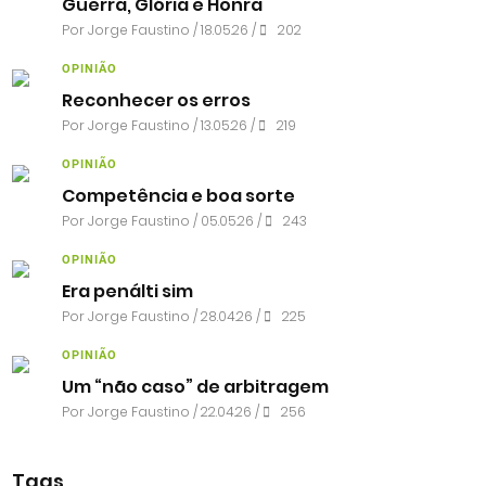
Guerra, Glória e Honra
Por
Jorge Faustino
/ 18.05.26 /
202
OPINIÃO
Reconhecer os erros
Por
Jorge Faustino
/ 13.05.26 /
219
OPINIÃO
Competência e boa sorte
Por
Jorge Faustino
/ 05.05.26 /
243
OPINIÃO
Era penálti sim
Por
Jorge Faustino
/ 28.04.26 /
225
OPINIÃO
Um “não caso” de arbitragem
Por
Jorge Faustino
/ 22.04.26 /
256
Tags