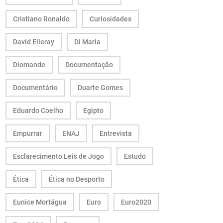
Cristiano Ronaldo
Curiosidades
David Elleray
Di Maria
Diomande
Documentação
Documentário
Duarte Gomes
Eduardo Coelho
Egipto
Empurrar
ENAJ
Entrevista
Esclarecimento Leis de Jogo
Estudo
Ética
Ética no Desporto
Eunice Mortágua
Euro
Euro2020