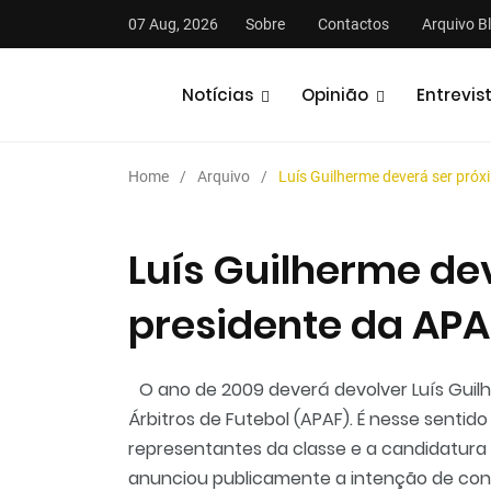
07 Aug, 2026
Sobre
Contactos
Arquivo B
Notícias
Opinião
Entrevis
Home
Arquivo
Luís Guilherme deverá ser pró
Luís Guilherme de
presidente da APA
stas
Análises
Podcasts
O ano de 2009 deverá devolver Luís Guil
Árbitros de Futebol (APAF). É nesse senti
representantes da classe e a candidatura a
anunciou publicamente a intenção de con