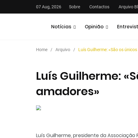
07 Aug, 2026
Sobre
Contactos
Arquivo B
Notícias
Opinião
Entrevis
Home
Arquivo
Luís Guilherme: «São os único
Luís Guilherme: «S
amadores»
stas
Análises
Podcasts
Luís Guilherme, presidente da Associação 