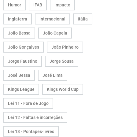
Humor
IFAB
Impacto
Inglaterra
Internacional
Itália
João Bessa
João Capela
João Gonçalves
João Pinheiro
Jorge Faustino
Jorge Sousa
José Bessa
José Lima
Kings League
Kings World Cup
Lei 11 - Fora de Jogo
Lei 12 - Faltas e incorreções
Lei 13 - Pontapés-livres