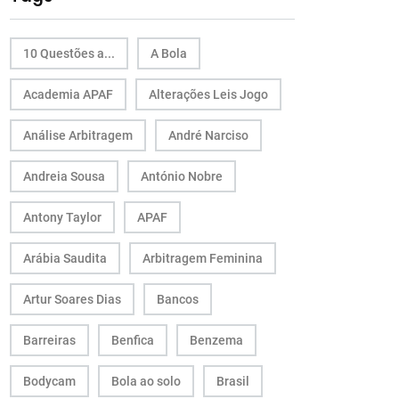
10 Questões a...
A Bola
Academia APAF
Alterações Leis Jogo
Análise Arbitragem
André Narciso
Andreia Sousa
António Nobre
Antony Taylor
APAF
Arábia Saudita
Arbitragem Feminina
Artur Soares Dias
Bancos
Barreiras
Benfica
Benzema
Bodycam
Bola ao solo
Brasil