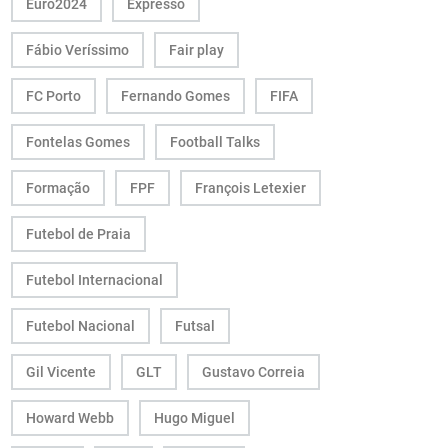
Euro2024
Expresso
Fábio Veríssimo
Fair play
FC Porto
Fernando Gomes
FIFA
Fontelas Gomes
Football Talks
Formação
FPF
François Letexier
Futebol de Praia
Futebol Internacional
Futebol Nacional
Futsal
Gil Vicente
GLT
Gustavo Correia
Howard Webb
Hugo Miguel