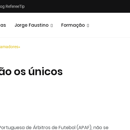
log RefereeTip
tas
Jorge Faustino
Formação
s amadores»
ão os únicos
Notícias
Opiniões
Portuguesa de Árbitros de Futebol (APAF), não se