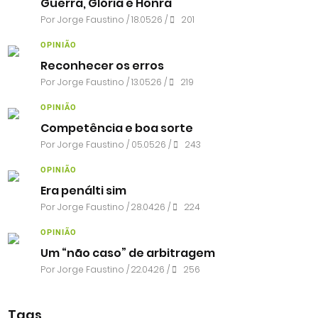
Guerra, Glória e Honra
Por
Jorge Faustino
/ 18.05.26 /
201
OPINIÃO
Reconhecer os erros
Por
Jorge Faustino
/ 13.05.26 /
219
OPINIÃO
Competência e boa sorte
Por
Jorge Faustino
/ 05.05.26 /
243
OPINIÃO
Era penálti sim
Por
Jorge Faustino
/ 28.04.26 /
224
OPINIÃO
Um “não caso” de arbitragem
Por
Jorge Faustino
/ 22.04.26 /
256
Tags