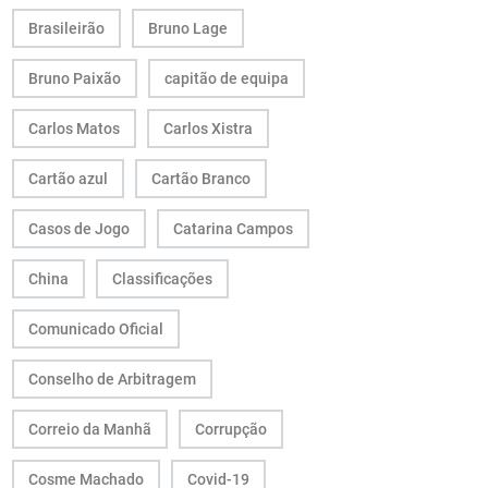
Brasileirão
Bruno Lage
Bruno Paixão
capitão de equipa
Carlos Matos
Carlos Xistra
Cartão azul
Cartão Branco
Casos de Jogo
Catarina Campos
China
Classificações
Comunicado Oficial
Conselho de Arbitragem
Correio da Manhã
Corrupção
Cosme Machado
Covid-19