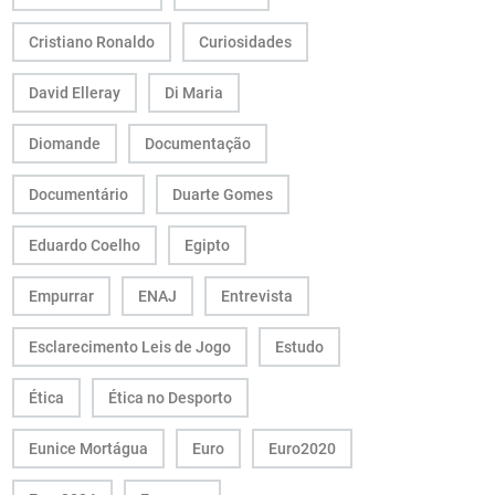
Cristiano Ronaldo
Curiosidades
David Elleray
Di Maria
Diomande
Documentação
Documentário
Duarte Gomes
Eduardo Coelho
Egipto
Empurrar
ENAJ
Entrevista
Esclarecimento Leis de Jogo
Estudo
Ética
Ética no Desporto
Eunice Mortágua
Euro
Euro2020