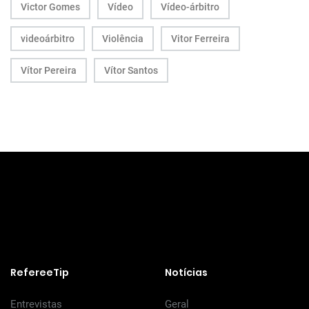
Victor Gomes
Vídeo
Vídeo-árbitro
videoárbitro
Violência
Vitor Ferreira
Vítor Pereira
Vítor Santos
RefereeTip
Notícias
Entrevistas
Geral