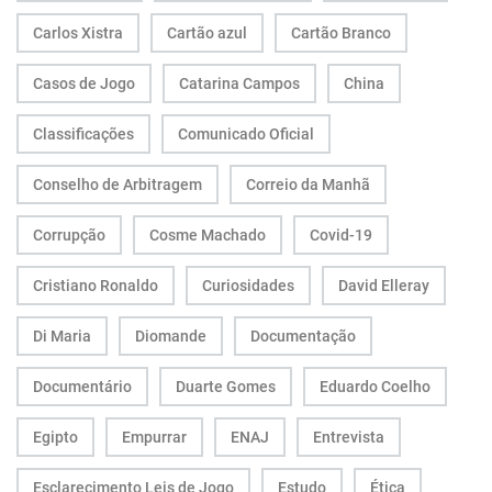
Carlos Xistra
Cartão azul
Cartão Branco
Casos de Jogo
Catarina Campos
China
Classificações
Comunicado Oficial
Conselho de Arbitragem
Correio da Manhã
Corrupção
Cosme Machado
Covid-19
Cristiano Ronaldo
Curiosidades
David Elleray
Di Maria
Diomande
Documentação
Documentário
Duarte Gomes
Eduardo Coelho
Egipto
Empurrar
ENAJ
Entrevista
Esclarecimento Leis de Jogo
Estudo
Ética