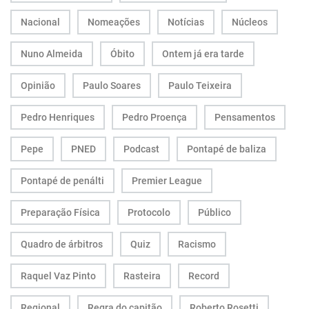
Nacional
Nomeações
Notícias
Núcleos
Nuno Almeida
Óbito
Ontem já era tarde
Opinião
Paulo Soares
Paulo Teixeira
Pedro Henriques
Pedro Proença
Pensamentos
Pepe
PNED
Podcast
Pontapé de baliza
Pontapé de penálti
Premier League
Preparação Física
Protocolo
Público
Quadro de árbitros
Quiz
Racismo
Raquel Vaz Pinto
Rasteira
Record
Regional
Regra do capitão
Roberto Rosetti