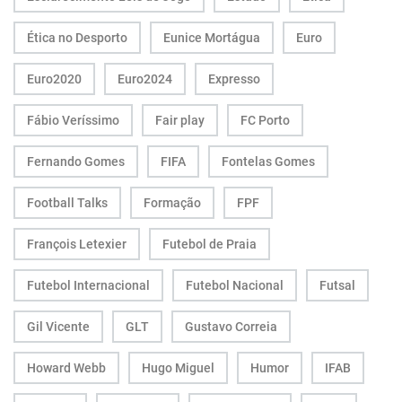
Ética no Desporto
Eunice Mortágua
Euro
Euro2020
Euro2024
Expresso
Fábio Veríssimo
Fair play
FC Porto
Fernando Gomes
FIFA
Fontelas Gomes
Football Talks
Formação
FPF
François Letexier
Futebol de Praia
Futebol Internacional
Futebol Nacional
Futsal
Gil Vicente
GLT
Gustavo Correia
Howard Webb
Hugo Miguel
Humor
IFAB