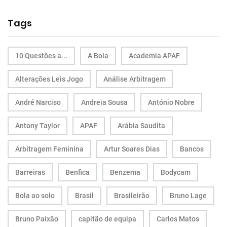
Tags
10 Questões a...
A Bola
Academia APAF
Alterações Leis Jogo
Análise Arbitragem
André Narciso
Andreia Sousa
António Nobre
Antony Taylor
APAF
Arábia Saudita
Arbitragem Feminina
Artur Soares Dias
Bancos
Barreiras
Benfica
Benzema
Bodycam
Bola ao solo
Brasil
Brasileirão
Bruno Lage
Bruno Paixão
capitão de equipa
Carlos Matos