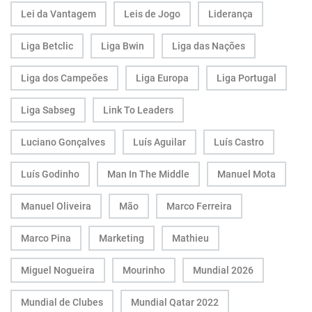
Lei da Vantagem
Leis de Jogo
Liderança
Liga Betclic
Liga Bwin
Liga das Nações
Liga dos Campeões
Liga Europa
Liga Portugal
Liga Sabseg
Link To Leaders
Luciano Gonçalves
Luís Aguilar
Luís Castro
Luís Godinho
Man In The Middle
Manuel Mota
Manuel Oliveira
Mão
Marco Ferreira
Marco Pina
Marketing
Mathieu
Miguel Nogueira
Mourinho
Mundial 2026
Mundial de Clubes
Mundial Qatar 2022