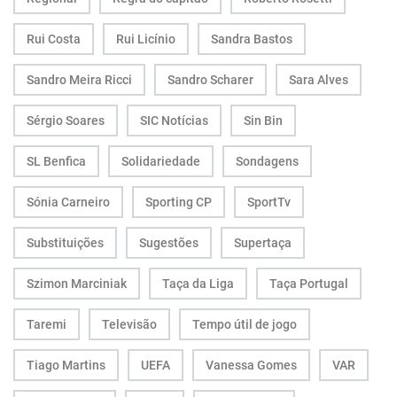
Rui Costa
Rui Licínio
Sandra Bastos
Sandro Meira Ricci
Sandro Scharer
Sara Alves
Sérgio Soares
SIC Notícias
Sin Bin
SL Benfica
Solidariedade
Sondagens
Sónia Carneiro
Sporting CP
SportTv
Substituições
Sugestões
Supertaça
Szimon Marciniak
Taça da Liga
Taça Portugal
Taremi
Televisão
Tempo útil de jogo
Tiago Martins
UEFA
Vanessa Gomes
VAR