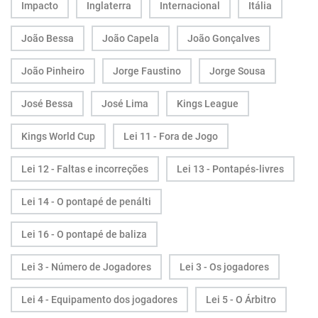
Impacto
Inglaterra
Internacional
Itália
João Bessa
João Capela
João Gonçalves
João Pinheiro
Jorge Faustino
Jorge Sousa
José Bessa
José Lima
Kings League
Kings World Cup
Lei 11 - Fora de Jogo
Lei 12 - Faltas e incorreções
Lei 13 - Pontapés-livres
Lei 14 - O pontapé de penálti
Lei 16 - O pontapé de baliza
Lei 3 - Número de Jogadores
Lei 3 - Os jogadores
Lei 4 - Equipamento dos jogadores
Lei 5 - O Árbitro