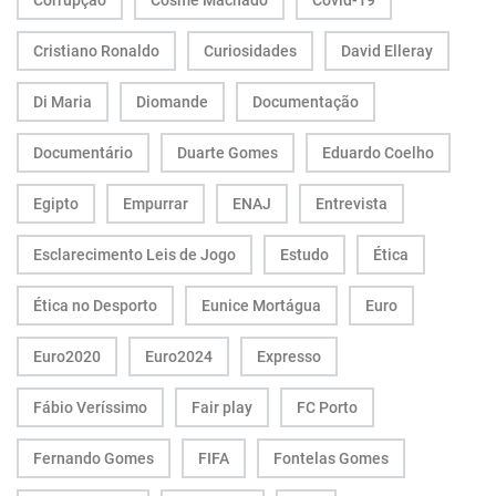
Corrupção
Cosme Machado
Covid-19
Cristiano Ronaldo
Curiosidades
David Elleray
Di Maria
Diomande
Documentação
Documentário
Duarte Gomes
Eduardo Coelho
Egipto
Empurrar
ENAJ
Entrevista
Esclarecimento Leis de Jogo
Estudo
Ética
Ética no Desporto
Eunice Mortágua
Euro
Euro2020
Euro2024
Expresso
Fábio Veríssimo
Fair play
FC Porto
Fernando Gomes
FIFA
Fontelas Gomes