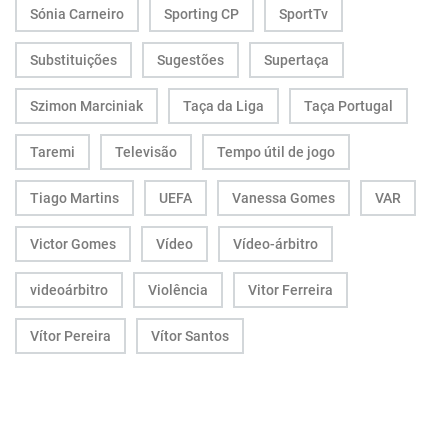
Sónia Carneiro
Sporting CP
SportTv
Substituições
Sugestões
Supertaça
Szimon Marciniak
Taça da Liga
Taça Portugal
Taremi
Televisão
Tempo útil de jogo
Tiago Martins
UEFA
Vanessa Gomes
VAR
Victor Gomes
Vídeo
Vídeo-árbitro
videoárbitro
Violência
Vitor Ferreira
Vítor Pereira
Vítor Santos