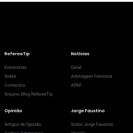
RefereeTip
Notícias
Entrevistas
Geral
Sobre
Arbitragem Feminina
Contactos
APAF
Arquivo Blog RefereeTip
Opinião
Jorge Faustino
Artigos de Opinião
Sobre Jorge Faustino