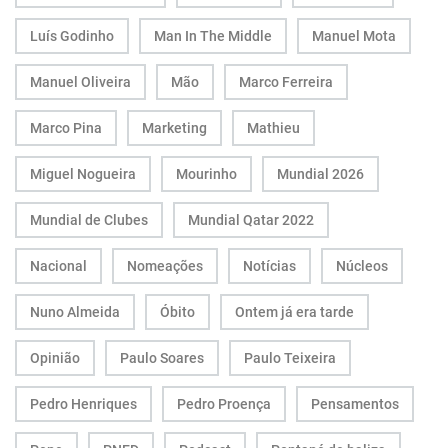
Luís Godinho
Man In The Middle
Manuel Mota
Manuel Oliveira
Mão
Marco Ferreira
Marco Pina
Marketing
Mathieu
Miguel Nogueira
Mourinho
Mundial 2026
Mundial de Clubes
Mundial Qatar 2022
Nacional
Nomeações
Notícias
Núcleos
Nuno Almeida
Óbito
Ontem já era tarde
Opinião
Paulo Soares
Paulo Teixeira
Pedro Henriques
Pedro Proença
Pensamentos