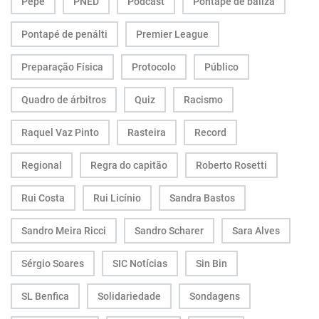
Pepe
PNED
Podcast
Pontapé de baliza
Pontapé de penálti
Premier League
Preparação Física
Protocolo
Público
Quadro de árbitros
Quiz
Racismo
Raquel Vaz Pinto
Rasteira
Record
Regional
Regra do capitão
Roberto Rosetti
Rui Costa
Rui Licínio
Sandra Bastos
Sandro Meira Ricci
Sandro Scharer
Sara Alves
Sérgio Soares
SIC Notícias
Sin Bin
SL Benfica
Solidariedade
Sondagens