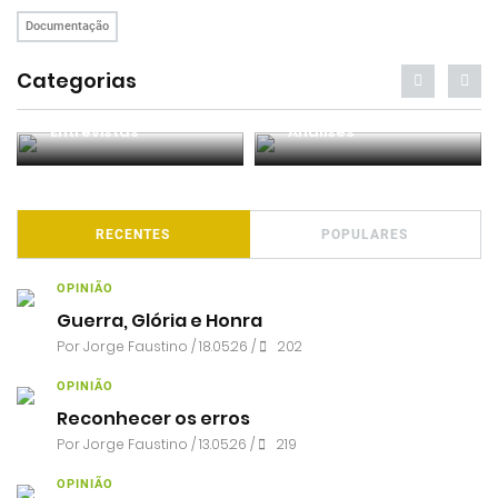
Documentação
Categorias
Entrevistas
Análises
RECENTES
POPULARES
OPINIÃO
Guerra, Glória e Honra
Por
Jorge Faustino
/ 18.05.26 /
202
OPINIÃO
Reconhecer os erros
Por
Jorge Faustino
/ 13.05.26 /
219
OPINIÃO