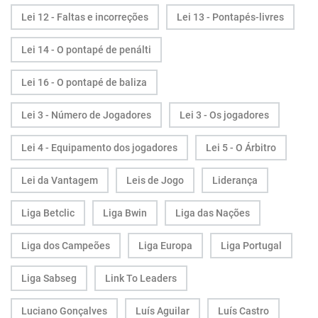
Lei 12 - Faltas e incorreções
Lei 13 - Pontapés-livres
Lei 14 - O pontapé de penálti
Lei 16 - O pontapé de baliza
Lei 3 - Número de Jogadores
Lei 3 - Os jogadores
Lei 4 - Equipamento dos jogadores
Lei 5 - O Árbitro
Lei da Vantagem
Leis de Jogo
Liderança
Liga Betclic
Liga Bwin
Liga das Nações
Liga dos Campeões
Liga Europa
Liga Portugal
Liga Sabseg
Link To Leaders
Luciano Gonçalves
Luís Aguilar
Luís Castro