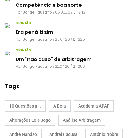
Competência e boa sorte
Por
Jorge Faustino
/ 05.05.26 /
243
OPINIÃO
Era penálti sim
Por
Jorge Faustino
/ 28.04.26 /
225
OPINIÃO
Um “não caso” de arbitragem
Por
Jorge Faustino
/ 22.04.26 /
256
Tags
10 Questões a...
A Bola
Academia APAF
Alterações Leis Jogo
Análise Arbitragem
André Narciso
Andreia Sousa
António Nobre