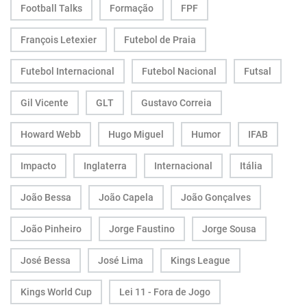
Football Talks
Formação
FPF
François Letexier
Futebol de Praia
Futebol Internacional
Futebol Nacional
Futsal
Gil Vicente
GLT
Gustavo Correia
Howard Webb
Hugo Miguel
Humor
IFAB
Impacto
Inglaterra
Internacional
Itália
João Bessa
João Capela
João Gonçalves
João Pinheiro
Jorge Faustino
Jorge Sousa
José Bessa
José Lima
Kings League
Kings World Cup
Lei 11 - Fora de Jogo