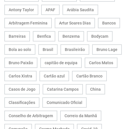
Antony Taylor
APAF
Arábia Saudita
Arbitragem Feminina
Artur Soares Dias
Bancos
Barreiras
Benfica
Benzema
Bodycam
Bola ao solo
Brasil
Brasileirão
Bruno Lage
Bruno Paixão
capitão de equipa
Carlos Matos
Carlos Xistra
Cartão azul
Cartão Branco
Casos de Jogo
Catarina Campos
China
Classificações
Comunicado Oficial
Conselho de Arbitragem
Correio da Manhã