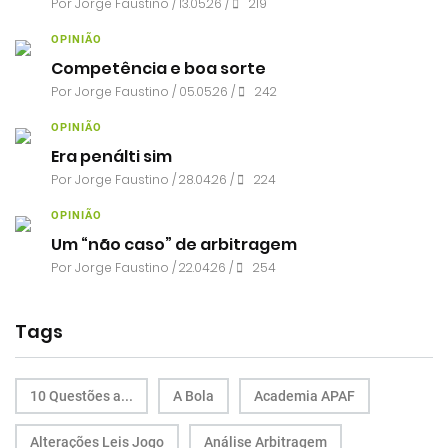
Por
Jorge Faustino
/ 13.05.26 /
219
OPINIÃO
Competência e boa sorte
Por
Jorge Faustino
/ 05.05.26 /
242
OPINIÃO
Era penálti sim
Por
Jorge Faustino
/ 28.04.26 /
224
OPINIÃO
Um “não caso” de arbitragem
Por
Jorge Faustino
/ 22.04.26 /
254
Tags
10 Questões a...
A Bola
Academia APAF
Alterações Leis Jogo
Análise Arbitragem