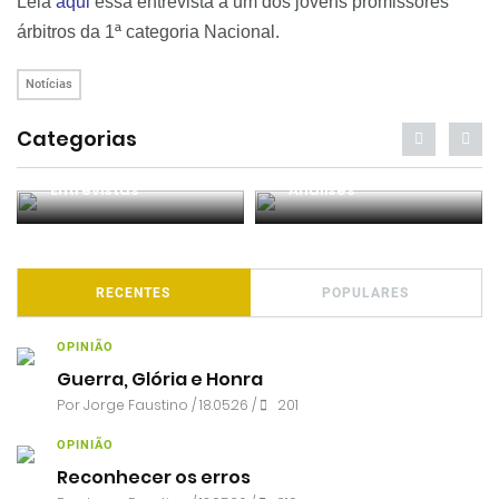
Leia
aqui
essa entrevista a um dos jovens promissores
árbitros da 1ª categoria Nacional.
Notícias
Categorias
Entrevistas
Análises
RECENTES
POPULARES
OPINIÃO
Guerra, Glória e Honra
Por
Jorge Faustino
/ 18.05.26 /
201
OPINIÃO
Reconhecer os erros