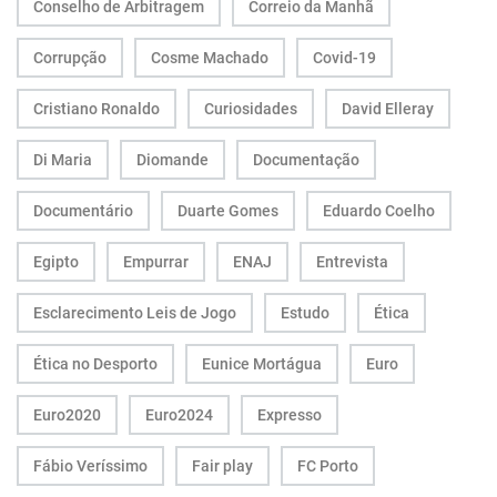
Conselho de Arbitragem
Correio da Manhã
Corrupção
Cosme Machado
Covid-19
Cristiano Ronaldo
Curiosidades
David Elleray
Di Maria
Diomande
Documentação
Documentário
Duarte Gomes
Eduardo Coelho
Egipto
Empurrar
ENAJ
Entrevista
Esclarecimento Leis de Jogo
Estudo
Ética
Ética no Desporto
Eunice Mortágua
Euro
Euro2020
Euro2024
Expresso
Fábio Veríssimo
Fair play
FC Porto