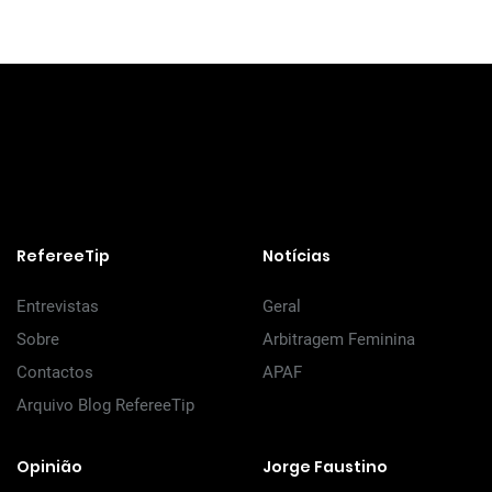
RefereeTip
Notícias
Entrevistas
Geral
Sobre
Arbitragem Feminina
Contactos
APAF
Arquivo Blog RefereeTip
Opinião
Jorge Faustino