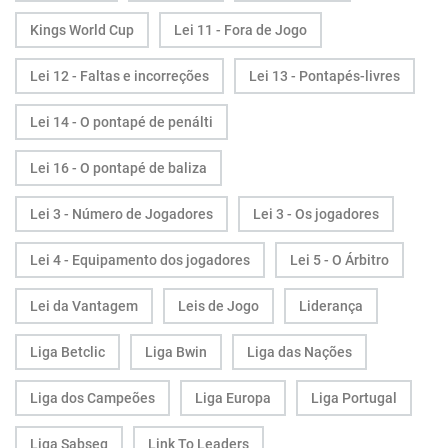
Kings World Cup
Lei 11 - Fora de Jogo
Lei 12 - Faltas e incorreções
Lei 13 - Pontapés-livres
Lei 14 - O pontapé de penálti
Lei 16 - O pontapé de baliza
Lei 3 - Número de Jogadores
Lei 3 - Os jogadores
Lei 4 - Equipamento dos jogadores
Lei 5 - O Árbitro
Lei da Vantagem
Leis de Jogo
Liderança
Liga Betclic
Liga Bwin
Liga das Nações
Liga dos Campeões
Liga Europa
Liga Portugal
Liga Sabseg
Link To Leaders