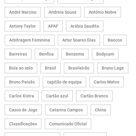
André Narciso
Andreia Sousa
António Nobre
Antony Taylor
APAF
Arábia Saudita
Arbitragem Feminina
Artur Soares Dias
Bancos
Barreiras
Benfica
Benzema
Bodycam
Bola ao solo
Brasil
Brasileirão
Bruno Lage
Bruno Paixão
capitão de equipa
Carlos Matos
Carlos Xistra
Cartão azul
Cartão Branco
Casos de Jogo
Catarina Campos
China
Classificações
Comunicado Oficial