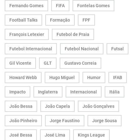
Fernando Gomes
FIFA
Fontelas Gomes
Football Talks
Formação
FPF
François Letexier
Futebol de Praia
Futebol Internacional
Futebol Nacional
Futsal
Gil Vicente
GLT
Gustavo Correia
Howard Webb
Hugo Miguel
Humor
IFAB
Impacto
Inglaterra
Internacional
Itália
João Bessa
João Capela
João Gonçalves
João Pinheiro
Jorge Faustino
Jorge Sousa
José Bessa
José Lima
Kings League