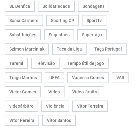
SL Benfica
Solidariedade
Sondagens
Sónia Carneiro
Sporting CP
SportTv
Substituições
Sugestões
Supertaça
Szimon Marciniak
Taça da Liga
Taça Portugal
Taremi
Televisão
Tempo útil de jogo
Tiago Martins
UEFA
Vanessa Gomes
VAR
Victor Gomes
Vídeo
Vídeo-árbitro
videoárbitro
Violência
Vitor Ferreira
Vítor Pereira
Vítor Santos