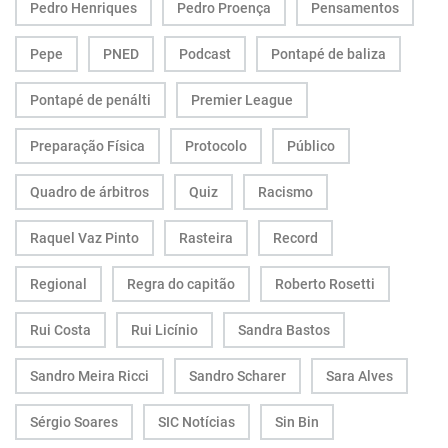
Pedro Henriques
Pedro Proença
Pensamentos
Pepe
PNED
Podcast
Pontapé de baliza
Pontapé de penálti
Premier League
Preparação Física
Protocolo
Público
Quadro de árbitros
Quiz
Racismo
Raquel Vaz Pinto
Rasteira
Record
Regional
Regra do capitão
Roberto Rosetti
Rui Costa
Rui Licínio
Sandra Bastos
Sandro Meira Ricci
Sandro Scharer
Sara Alves
Sérgio Soares
SIC Notícias
Sin Bin