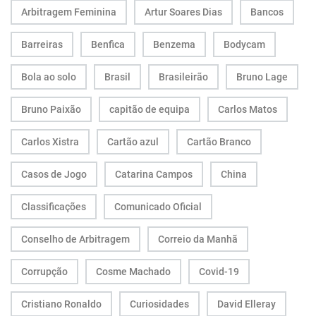
Arbitragem Feminina
Artur Soares Dias
Bancos
Barreiras
Benfica
Benzema
Bodycam
Bola ao solo
Brasil
Brasileirão
Bruno Lage
Bruno Paixão
capitão de equipa
Carlos Matos
Carlos Xistra
Cartão azul
Cartão Branco
Casos de Jogo
Catarina Campos
China
Classificações
Comunicado Oficial
Conselho de Arbitragem
Correio da Manhã
Corrupção
Cosme Machado
Covid-19
Cristiano Ronaldo
Curiosidades
David Elleray