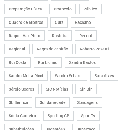
Preparação Física
Protocolo
Público
Quadro de árbitros
Quiz
Racismo
Raquel Vaz Pinto
Rasteira
Record
Regional
Regra do capitão
Roberto Rosetti
Rui Costa
Rui Licínio
Sandra Bastos
Sandro Meira Ricci
Sandro Scharer
Sara Alves
Sérgio Soares
SIC Notícias
Sin Bin
SL Benfica
Solidariedade
Sondagens
Sónia Carneiro
Sporting CP
SportTv
Substituições
Sugestões
Supertaça