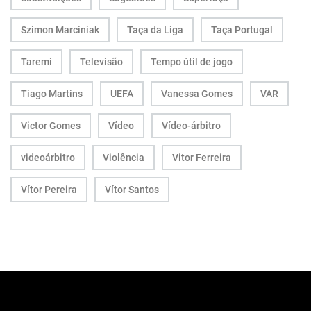
Szimon Marciniak
Taça da Liga
Taça Portugal
Taremi
Televisão
Tempo útil de jogo
Tiago Martins
UEFA
Vanessa Gomes
VAR
Victor Gomes
Vídeo
Vídeo-árbitro
videoárbitro
Violência
Vitor Ferreira
Vítor Pereira
Vítor Santos