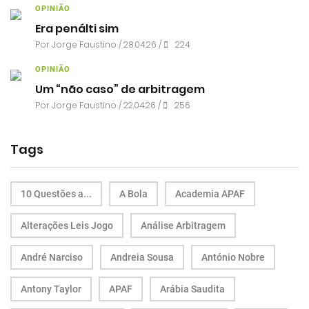
OPINIÃO
Era penálti sim
Por
Jorge Faustino
/ 28.04.26 /
224
OPINIÃO
Um “não caso” de arbitragem
Por
Jorge Faustino
/ 22.04.26 /
256
Tags
10 Questões a...
A Bola
Academia APAF
Alterações Leis Jogo
Análise Arbitragem
André Narciso
Andreia Sousa
António Nobre
Antony Taylor
APAF
Arábia Saudita