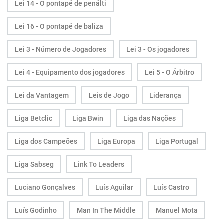
Lei 14 - O pontapé de penálti
Lei 16 - O pontapé de baliza
Lei 3 - Número de Jogadores
Lei 3 - Os jogadores
Lei 4 - Equipamento dos jogadores
Lei 5 - O Árbitro
Lei da Vantagem
Leis de Jogo
Liderança
Liga Betclic
Liga Bwin
Liga das Nações
Liga dos Campeões
Liga Europa
Liga Portugal
Liga Sabseg
Link To Leaders
Luciano Gonçalves
Luís Aguilar
Luís Castro
Luís Godinho
Man In The Middle
Manuel Mota