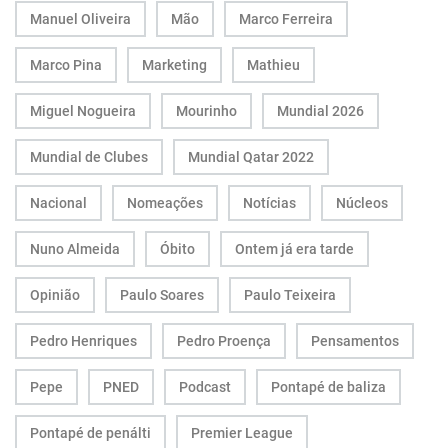
Manuel Oliveira
Mão
Marco Ferreira
Marco Pina
Marketing
Mathieu
Miguel Nogueira
Mourinho
Mundial 2026
Mundial de Clubes
Mundial Qatar 2022
Nacional
Nomeações
Notícias
Núcleos
Nuno Almeida
Óbito
Ontem já era tarde
Opinião
Paulo Soares
Paulo Teixeira
Pedro Henriques
Pedro Proença
Pensamentos
Pepe
PNED
Podcast
Pontapé de baliza
Pontapé de penálti
Premier League