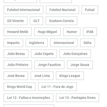
Futebol Internacional
Futebol Nacional
Futsal
Gil Vicente
GLT
Gustavo Correia
Howard Webb
Hugo Miguel
Humor
IFAB
Impacto
Inglaterra
Internacional
Itália
João Bessa
João Capela
João Gonçalves
João Pinheiro
Jorge Faustino
Jorge Sousa
José Bessa
José Lima
Kings League
Kings World Cup
Lei 11 - Fora de Jogo
Lei 12 - Faltas e incorreções
Lei 13 - Pontapés-livres