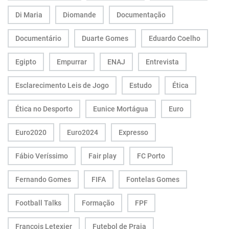
Di Maria
Diomande
Documentação
Documentário
Duarte Gomes
Eduardo Coelho
Egipto
Empurrar
ENAJ
Entrevista
Esclarecimento Leis de Jogo
Estudo
Ética
Ética no Desporto
Eunice Mortágua
Euro
Euro2020
Euro2024
Expresso
Fábio Veríssimo
Fair play
FC Porto
Fernando Gomes
FIFA
Fontelas Gomes
Football Talks
Formação
FPF
François Letexier
Futebol de Praia