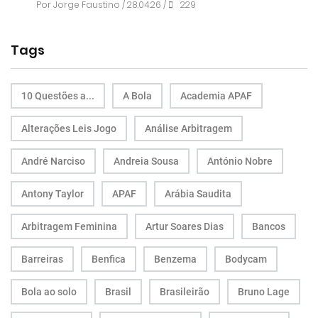
Por
Jorge Faustino
/ 28.04.26 /
229
Tags
10 Questões a...
A Bola
Academia APAF
Alterações Leis Jogo
Análise Arbitragem
André Narciso
Andreia Sousa
António Nobre
Antony Taylor
APAF
Arábia Saudita
Arbitragem Feminina
Artur Soares Dias
Bancos
Barreiras
Benfica
Benzema
Bodycam
Bola ao solo
Brasil
Brasileirão
Bruno Lage