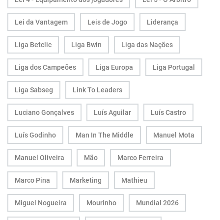
Lei da Vantagem
Leis de Jogo
Liderança
Liga Betclic
Liga Bwin
Liga das Nações
Liga dos Campeões
Liga Europa
Liga Portugal
Liga Sabseg
Link To Leaders
Luciano Gonçalves
Luís Aguilar
Luís Castro
Luís Godinho
Man In The Middle
Manuel Mota
Manuel Oliveira
Mão
Marco Ferreira
Marco Pina
Marketing
Mathieu
Miguel Nogueira
Mourinho
Mundial 2026