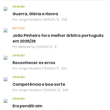
OPINIÃO
Guerra, Glória e Honra
Por
Jorge Faustino
/ 18.05.26 /
208
NOTÍCIA
João Pinheiro foi o melhor árbitro português
em 2025/26
Por RefereeTip / 13.05.26 /
8
OPINIÃO
Reconhecer os erros
Por
Jorge Faustino
/ 13.05.26 /
224
OPINIÃO
Competência e boa sorte
Por
Jorge Faustino
/ 05.05.26 /
248
OPINIÃO
Era penálti sim