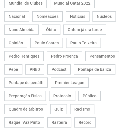
Mundial de Clubes
Mundial Qatar 2022
Nacional
Nomeações
Notícias
Núcleos
Nuno Almeida
Óbito
Ontem já era tarde
Opinião
Paulo Soares
Paulo Teixeira
Pedro Henriques
Pedro Proença
Pensamentos
Pepe
PNED
Podcast
Pontapé de baliza
Pontapé de penálti
Premier League
Preparação Física
Protocolo
Público
Quadro de árbitros
Quiz
Racismo
Raquel Vaz Pinto
Rasteira
Record