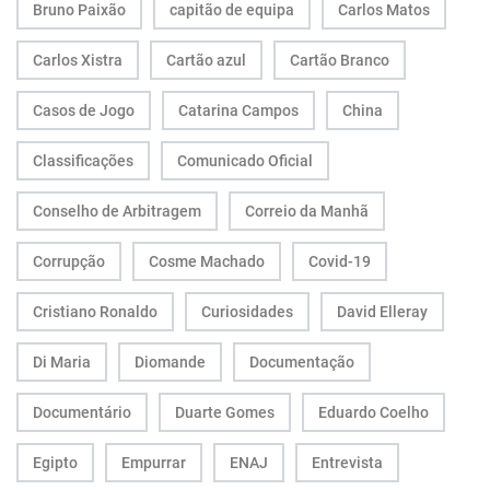
Bruno Paixão
capitão de equipa
Carlos Matos
Carlos Xistra
Cartão azul
Cartão Branco
Casos de Jogo
Catarina Campos
China
Classificações
Comunicado Oficial
Conselho de Arbitragem
Correio da Manhã
Corrupção
Cosme Machado
Covid-19
Cristiano Ronaldo
Curiosidades
David Elleray
Di Maria
Diomande
Documentação
Documentário
Duarte Gomes
Eduardo Coelho
Egipto
Empurrar
ENAJ
Entrevista