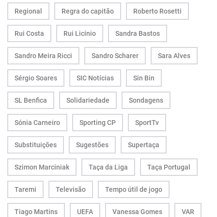
Regional
Regra do capitão
Roberto Rosetti
Rui Costa
Rui Licínio
Sandra Bastos
Sandro Meira Ricci
Sandro Scharer
Sara Alves
Sérgio Soares
SIC Notícias
Sin Bin
SL Benfica
Solidariedade
Sondagens
Sónia Carneiro
Sporting CP
SportTv
Substituições
Sugestões
Supertaça
Szimon Marciniak
Taça da Liga
Taça Portugal
Taremi
Televisão
Tempo útil de jogo
Tiago Martins
UEFA
Vanessa Gomes
VAR