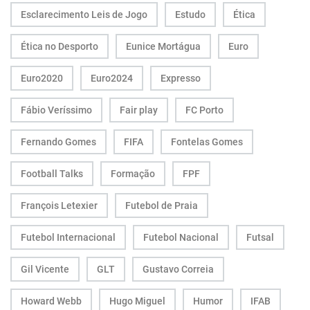
Esclarecimento Leis de Jogo
Estudo
Ética
Ética no Desporto
Eunice Mortágua
Euro
Euro2020
Euro2024
Expresso
Fábio Veríssimo
Fair play
FC Porto
Fernando Gomes
FIFA
Fontelas Gomes
Football Talks
Formação
FPF
François Letexier
Futebol de Praia
Futebol Internacional
Futebol Nacional
Futsal
Gil Vicente
GLT
Gustavo Correia
Howard Webb
Hugo Miguel
Humor
IFAB