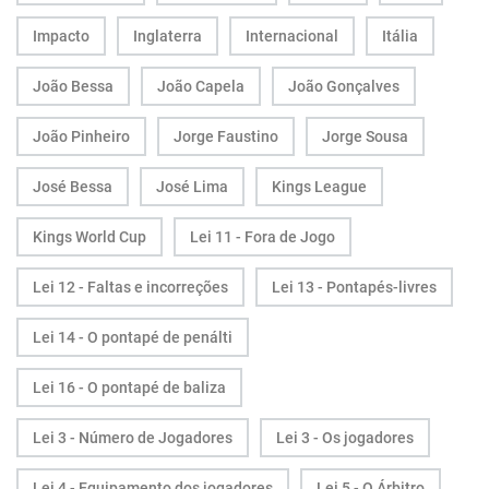
Impacto
Inglaterra
Internacional
Itália
João Bessa
João Capela
João Gonçalves
João Pinheiro
Jorge Faustino
Jorge Sousa
José Bessa
José Lima
Kings League
Kings World Cup
Lei 11 - Fora de Jogo
Lei 12 - Faltas e incorreções
Lei 13 - Pontapés-livres
Lei 14 - O pontapé de penálti
Lei 16 - O pontapé de baliza
Lei 3 - Número de Jogadores
Lei 3 - Os jogadores
Lei 4 - Equipamento dos jogadores
Lei 5 - O Árbitro