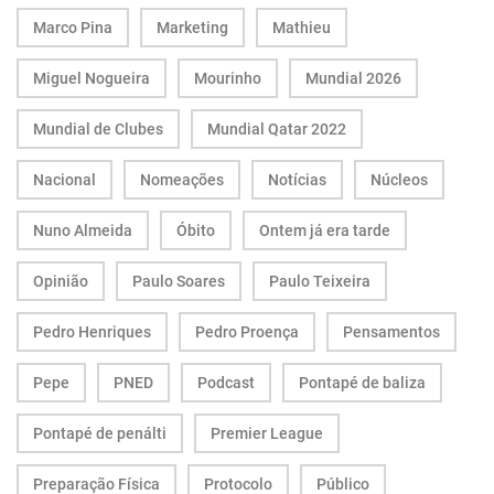
Marco Pina
Marketing
Mathieu
Miguel Nogueira
Mourinho
Mundial 2026
Mundial de Clubes
Mundial Qatar 2022
Nacional
Nomeações
Notícias
Núcleos
Nuno Almeida
Óbito
Ontem já era tarde
Opinião
Paulo Soares
Paulo Teixeira
Pedro Henriques
Pedro Proença
Pensamentos
Pepe
PNED
Podcast
Pontapé de baliza
Pontapé de penálti
Premier League
Preparação Física
Protocolo
Público