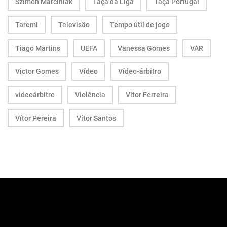
Szimon Marciniak
Taça da Liga
Taça Portugal
Taremi
Televisão
Tempo útil de jogo
Tiago Martins
UEFA
Vanessa Gomes
VAR
Victor Gomes
Vídeo
Vídeo-árbitro
videoárbitro
Violência
Vitor Ferreira
Vítor Pereira
Vítor Santos