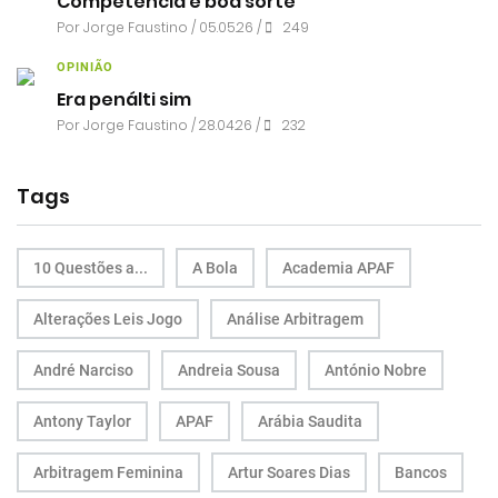
Competência e boa sorte
Por
Jorge Faustino
/ 05.05.26 /
249
OPINIÃO
Era penálti sim
Por
Jorge Faustino
/ 28.04.26 /
232
Tags
10 Questões a...
A Bola
Academia APAF
Alterações Leis Jogo
Análise Arbitragem
André Narciso
Andreia Sousa
António Nobre
Antony Taylor
APAF
Arábia Saudita
Arbitragem Feminina
Artur Soares Dias
Bancos