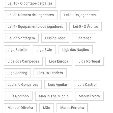
Lei 16 - O pontapé de baliza
Lei 3 - Número de Jogadores
Lei 3 - Os jogadores
Lei 4 - Equipamento dos jogadores
Lei 5 - O Árbitro
Lei da Vantagem
Leis de Jogo
Liderança
Liga Betclic
Liga Bwin
Liga das Nações
Liga dos Campeões
Liga Europa
Liga Portugal
Liga Sabseg
Link To Leaders
Luciano Gonçalves
Luís Aguilar
Luís Castro
Luís Godinho
Man In The Middle
Manuel Mota
Manuel Oliveira
Mão
Marco Ferreira