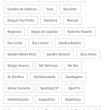
Quadro de árbitros
Quiz
Racismo
Raquel Vaz Pinto
Rasteira
Record
Regional
Regra do capitão
Roberto Rosetti
Rui Costa
Rui Licínio
Sandra Bastos
Sandro Meira Ricci
Sandro Scharer
Sara Alves
Sérgio Soares
SIC Notícias
Sin Bin
SL Benfica
Solidariedade
Sondagens
Sónia Carneiro
Sporting CP
SportTv
Substituições
Sugestões
Supertaça