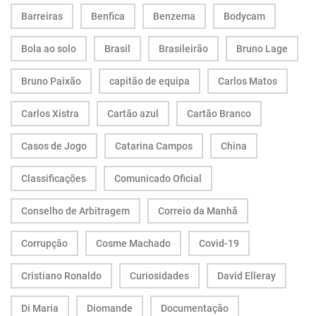
Barreiras
Benfica
Benzema
Bodycam
Bola ao solo
Brasil
Brasileirão
Bruno Lage
Bruno Paixão
capitão de equipa
Carlos Matos
Carlos Xistra
Cartão azul
Cartão Branco
Casos de Jogo
Catarina Campos
China
Classificações
Comunicado Oficial
Conselho de Arbitragem
Correio da Manhã
Corrupção
Cosme Machado
Covid-19
Cristiano Ronaldo
Curiosidades
David Elleray
Di Maria
Diomande
Documentação