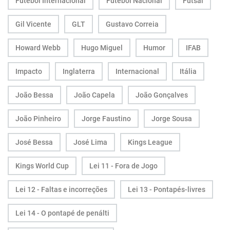
Futebol Internacional
Futebol Nacional
Futsal
Gil Vicente
GLT
Gustavo Correia
Howard Webb
Hugo Miguel
Humor
IFAB
Impacto
Inglaterra
Internacional
Itália
João Bessa
João Capela
João Gonçalves
João Pinheiro
Jorge Faustino
Jorge Sousa
José Bessa
José Lima
Kings League
Kings World Cup
Lei 11 - Fora de Jogo
Lei 12 - Faltas e incorreções
Lei 13 - Pontapés-livres
Lei 14 - O pontapé de penálti