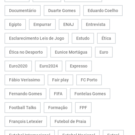
Documentário
Duarte Gomes
Eduardo Coelho
Egipto
Empurrar
ENAJ
Entrevista
Esclarecimento Leis de Jogo
Estudo
Ética
Ética no Desporto
Eunice Mortágua
Euro
Euro2020
Euro2024
Expresso
Fábio Veríssimo
Fair play
FC Porto
Fernando Gomes
FIFA
Fontelas Gomes
Football Talks
Formação
FPF
François Letexier
Futebol de Praia