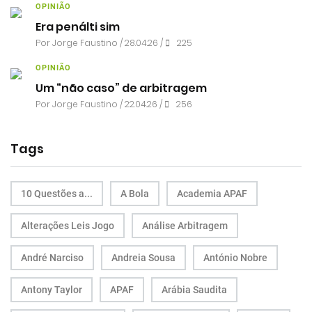
OPINIÃO
Era penálti sim
Por
Jorge Faustino
/ 28.04.26 /
225
OPINIÃO
Um “não caso” de arbitragem
Por
Jorge Faustino
/ 22.04.26 /
256
Tags
10 Questões a...
A Bola
Academia APAF
Alterações Leis Jogo
Análise Arbitragem
André Narciso
Andreia Sousa
António Nobre
Antony Taylor
APAF
Arábia Saudita