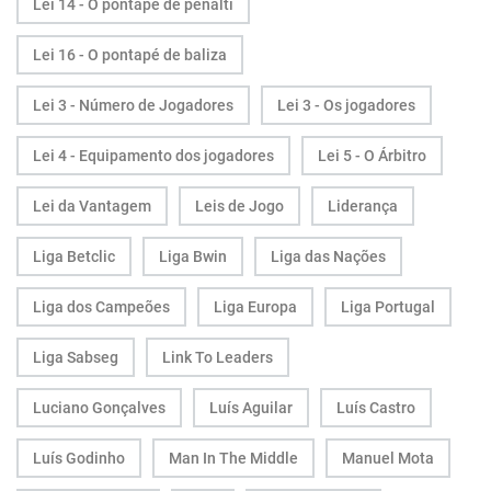
Lei 14 - O pontapé de penálti
Lei 16 - O pontapé de baliza
Lei 3 - Número de Jogadores
Lei 3 - Os jogadores
Lei 4 - Equipamento dos jogadores
Lei 5 - O Árbitro
Lei da Vantagem
Leis de Jogo
Liderança
Liga Betclic
Liga Bwin
Liga das Nações
Liga dos Campeões
Liga Europa
Liga Portugal
Liga Sabseg
Link To Leaders
Luciano Gonçalves
Luís Aguilar
Luís Castro
Luís Godinho
Man In The Middle
Manuel Mota