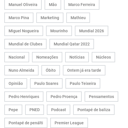
Manuel Oliveira
Mão
Marco Ferreira
Marco Pina
Marketing
Mathieu
Miguel Nogueira
Mourinho
Mundial 2026
Mundial de Clubes
Mundial Qatar 2022
Nacional
Nomeações
Notícias
Núcleos
Nuno Almeida
Óbito
Ontem já era tarde
Opinião
Paulo Soares
Paulo Teixeira
Pedro Henriques
Pedro Proença
Pensamentos
Pepe
PNED
Podcast
Pontapé de baliza
Pontapé de penálti
Premier League