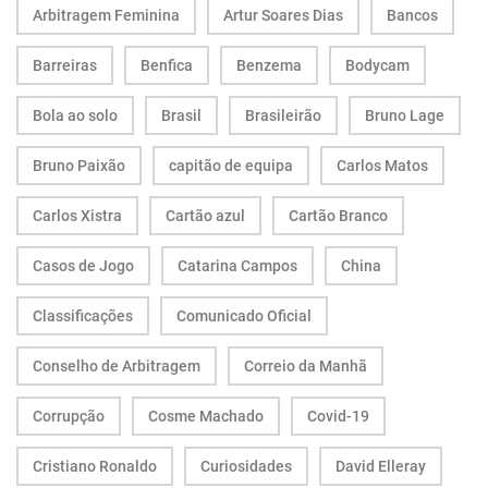
Arbitragem Feminina
Artur Soares Dias
Bancos
Barreiras
Benfica
Benzema
Bodycam
Bola ao solo
Brasil
Brasileirão
Bruno Lage
Bruno Paixão
capitão de equipa
Carlos Matos
Carlos Xistra
Cartão azul
Cartão Branco
Casos de Jogo
Catarina Campos
China
Classificações
Comunicado Oficial
Conselho de Arbitragem
Correio da Manhã
Corrupção
Cosme Machado
Covid-19
Cristiano Ronaldo
Curiosidades
David Elleray