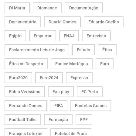
Di Maria
Diomande
Documentação
Documentário
Duarte Gomes
Eduardo Coelho
Egipto
Empurrar
ENAJ
Entrevista
Esclarecimento Leis de Jogo
Estudo
Ética
Ética no Desporto
Eunice Mortágua
Euro
Euro2020
Euro2024
Expresso
Fábio Veríssimo
Fair play
FC Porto
Fernando Gomes
FIFA
Fontelas Gomes
Football Talks
Formação
FPF
François Letexier
Futebol de Praia