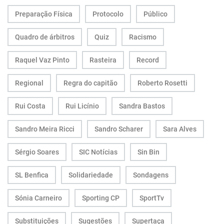
Preparação Física
Protocolo
Público
Quadro de árbitros
Quiz
Racismo
Raquel Vaz Pinto
Rasteira
Record
Regional
Regra do capitão
Roberto Rosetti
Rui Costa
Rui Licínio
Sandra Bastos
Sandro Meira Ricci
Sandro Scharer
Sara Alves
Sérgio Soares
SIC Notícias
Sin Bin
SL Benfica
Solidariedade
Sondagens
Sónia Carneiro
Sporting CP
SportTv
Substituições
Sugestões
Supertaça