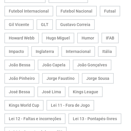
Futebol Internacional
Futebol Nacional
Futsal
Gil Vicente
GLT
Gustavo Correia
Howard Webb
Hugo Miguel
Humor
IFAB
Impacto
Inglaterra
Internacional
Itália
João Bessa
João Capela
João Gonçalves
João Pinheiro
Jorge Faustino
Jorge Sousa
José Bessa
José Lima
Kings League
Kings World Cup
Lei 11 - Fora de Jogo
Lei 12 - Faltas e incorreções
Lei 13 - Pontapés-livres