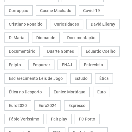
Corrupção
Cosme Machado
Covid-19
Cristiano Ronaldo
Curiosidades
David Elleray
Di Maria
Diomande
Documentação
Documentário
Duarte Gomes
Eduardo Coelho
Egipto
Empurrar
ENAJ
Entrevista
Esclarecimento Leis de Jogo
Estudo
Ética
Ética no Desporto
Eunice Mortágua
Euro
Euro2020
Euro2024
Expresso
Fábio Veríssimo
Fair play
FC Porto