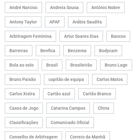
André Narciso
Andreia Sousa
António Nobre
Antony Taylor
APAF
Arábia Saudita
Arbitragem Feminina
Artur Soares Dias
Bancos
Barreiras
Benfica
Benzema
Bodycam
Bola ao solo
Brasil
Brasileirão
Bruno Lage
Bruno Paixão
capitão de equipa
Carlos Matos
Carlos Xistra
Cartão azul
Cartão Branco
Casos de Jogo
Catarina Campos
China
Classificações
Comunicado Oficial
Conselho de Arbitragem
Correio da Manhã