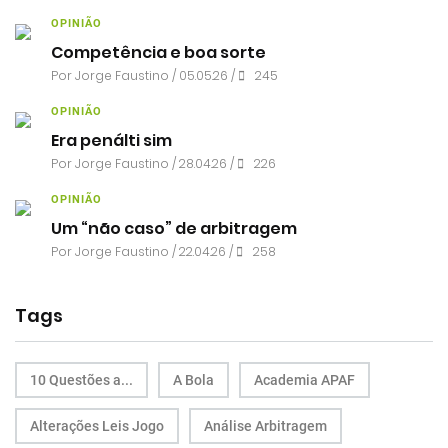
OPINIÃO
Competência e boa sorte
Por
Jorge Faustino
/ 05.05.26 /
245
OPINIÃO
Era penálti sim
Por
Jorge Faustino
/ 28.04.26 /
226
OPINIÃO
Um “não caso” de arbitragem
Por
Jorge Faustino
/ 22.04.26 /
258
Tags
10 Questões a...
A Bola
Academia APAF
Alterações Leis Jogo
Análise Arbitragem