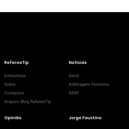
RefereeTip
Notícias
Entrevistas
Geral
Sobre
Arbitragem Feminina
Contactos
APAF
Arquivo Blog RefereeTip
Opinião
Jorge Faustino