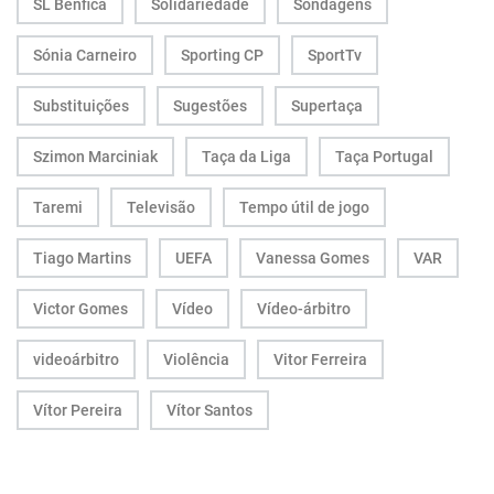
SL Benfica
Solidariedade
Sondagens
Sónia Carneiro
Sporting CP
SportTv
Substituições
Sugestões
Supertaça
Szimon Marciniak
Taça da Liga
Taça Portugal
Taremi
Televisão
Tempo útil de jogo
Tiago Martins
UEFA
Vanessa Gomes
VAR
Victor Gomes
Vídeo
Vídeo-árbitro
videoárbitro
Violência
Vitor Ferreira
Vítor Pereira
Vítor Santos