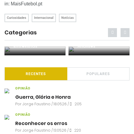
in: MaisFutebol.pt
Curiosidades
Internacional
Notícias
Categorias
Entrevistas
Análises
RECENTES
POPULARES
OPINIÃO
Guerra, Glória e Honra
Por
Jorge Faustino
/ 18.05.26 /
205
OPINIÃO
Reconhecer os erros
Por
Jorge Faustino
/ 13.05.26 /
220