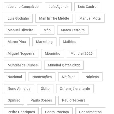
Luciano Gonçalves
Luís Aguilar
Luís Castro
Luís Godinho
Man In The Middle
Manuel Mota
Manuel Oliveira
Mão
Marco Ferreira
Marco Pina
Marketing
Mathieu
Miguel Nogueira
Mourinho
Mundial 2026
Mundial de Clubes
Mundial Qatar 2022
Nacional
Nomeações
Notícias
Núcleos
Nuno Almeida
Óbito
Ontem já era tarde
Opinião
Paulo Soares
Paulo Teixeira
Pedro Henriques
Pedro Proença
Pensamentos