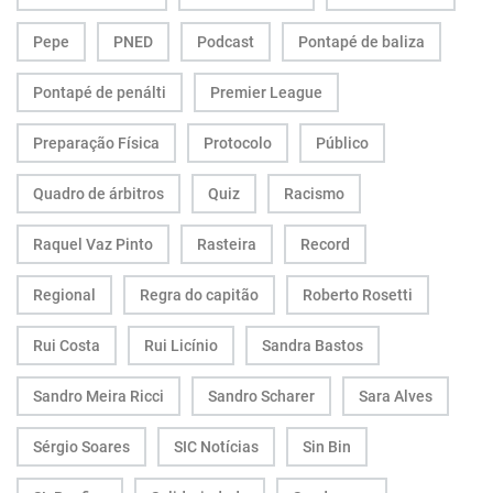
Pepe
PNED
Podcast
Pontapé de baliza
Pontapé de penálti
Premier League
Preparação Física
Protocolo
Público
Quadro de árbitros
Quiz
Racismo
Raquel Vaz Pinto
Rasteira
Record
Regional
Regra do capitão
Roberto Rosetti
Rui Costa
Rui Licínio
Sandra Bastos
Sandro Meira Ricci
Sandro Scharer
Sara Alves
Sérgio Soares
SIC Notícias
Sin Bin