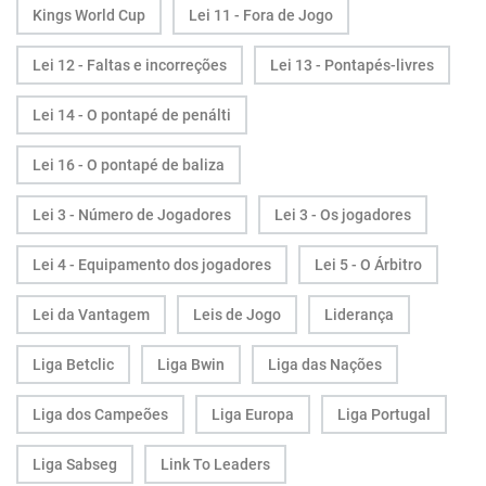
Kings World Cup
Lei 11 - Fora de Jogo
Lei 12 - Faltas e incorreções
Lei 13 - Pontapés-livres
Lei 14 - O pontapé de penálti
Lei 16 - O pontapé de baliza
Lei 3 - Número de Jogadores
Lei 3 - Os jogadores
Lei 4 - Equipamento dos jogadores
Lei 5 - O Árbitro
Lei da Vantagem
Leis de Jogo
Liderança
Liga Betclic
Liga Bwin
Liga das Nações
Liga dos Campeões
Liga Europa
Liga Portugal
Liga Sabseg
Link To Leaders