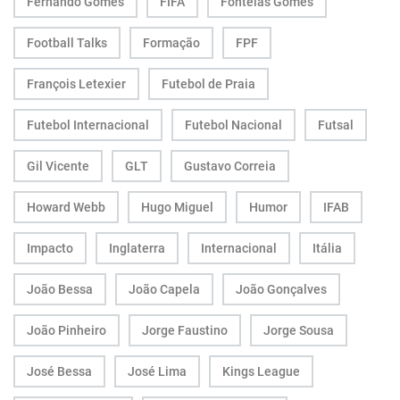
Fernando Gomes
FIFA
Fontelas Gomes
Football Talks
Formação
FPF
François Letexier
Futebol de Praia
Futebol Internacional
Futebol Nacional
Futsal
Gil Vicente
GLT
Gustavo Correia
Howard Webb
Hugo Miguel
Humor
IFAB
Impacto
Inglaterra
Internacional
Itália
João Bessa
João Capela
João Gonçalves
João Pinheiro
Jorge Faustino
Jorge Sousa
José Bessa
José Lima
Kings League