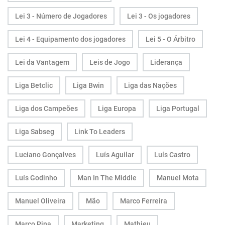
Lei 3 - Número de Jogadores
Lei 3 - Os jogadores
Lei 4 - Equipamento dos jogadores
Lei 5 - O Árbitro
Lei da Vantagem
Leis de Jogo
Liderança
Liga Betclic
Liga Bwin
Liga das Nações
Liga dos Campeões
Liga Europa
Liga Portugal
Liga Sabseg
Link To Leaders
Luciano Gonçalves
Luís Aguilar
Luís Castro
Luís Godinho
Man In The Middle
Manuel Mota
Manuel Oliveira
Mão
Marco Ferreira
Marco Pina
Marketing
Mathieu