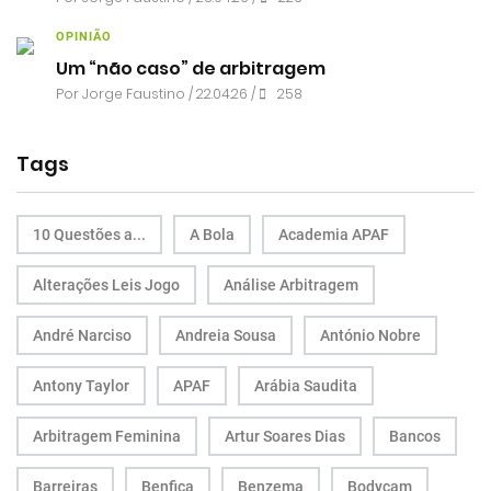
OPINIÃO
Um “não caso” de arbitragem
Por
Jorge Faustino
/ 22.04.26 /
258
Tags
10 Questões a...
A Bola
Academia APAF
Alterações Leis Jogo
Análise Arbitragem
André Narciso
Andreia Sousa
António Nobre
Antony Taylor
APAF
Arábia Saudita
Arbitragem Feminina
Artur Soares Dias
Bancos
Barreiras
Benfica
Benzema
Bodycam