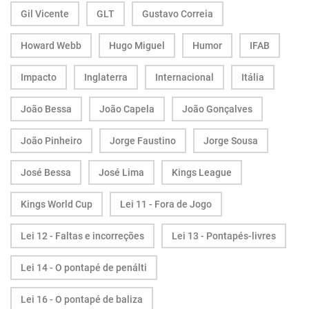
Gil Vicente
GLT
Gustavo Correia
Howard Webb
Hugo Miguel
Humor
IFAB
Impacto
Inglaterra
Internacional
Itália
João Bessa
João Capela
João Gonçalves
João Pinheiro
Jorge Faustino
Jorge Sousa
José Bessa
José Lima
Kings League
Kings World Cup
Lei 11 - Fora de Jogo
Lei 12 - Faltas e incorreções
Lei 13 - Pontapés-livres
Lei 14 - O pontapé de penálti
Lei 16 - O pontapé de baliza