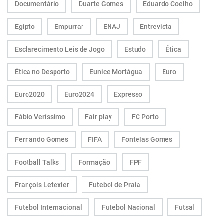
Documentário
Duarte Gomes
Eduardo Coelho
Egipto
Empurrar
ENAJ
Entrevista
Esclarecimento Leis de Jogo
Estudo
Ética
Ética no Desporto
Eunice Mortágua
Euro
Euro2020
Euro2024
Expresso
Fábio Veríssimo
Fair play
FC Porto
Fernando Gomes
FIFA
Fontelas Gomes
Football Talks
Formação
FPF
François Letexier
Futebol de Praia
Futebol Internacional
Futebol Nacional
Futsal