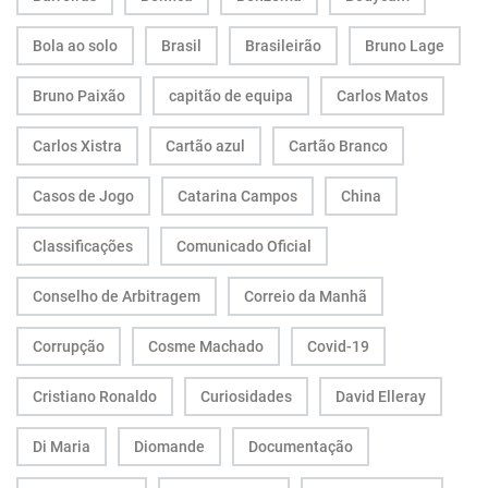
Bola ao solo
Brasil
Brasileirão
Bruno Lage
Bruno Paixão
capitão de equipa
Carlos Matos
Carlos Xistra
Cartão azul
Cartão Branco
Casos de Jogo
Catarina Campos
China
Classificações
Comunicado Oficial
Conselho de Arbitragem
Correio da Manhã
Corrupção
Cosme Machado
Covid-19
Cristiano Ronaldo
Curiosidades
David Elleray
Di Maria
Diomande
Documentação