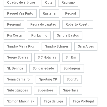
Quadro de árbitros
Quiz
Racismo
Raquel Vaz Pinto
Rasteira
Record
Regional
Regra do capitão
Roberto Rosetti
Rui Costa
Rui Licínio
Sandra Bastos
Sandro Meira Ricci
Sandro Scharer
Sara Alves
Sérgio Soares
SIC Notícias
Sin Bin
SL Benfica
Solidariedade
Sondagens
Sónia Carneiro
Sporting CP
SportTv
Substituições
Sugestões
Supertaça
Szimon Marciniak
Taça da Liga
Taça Portugal